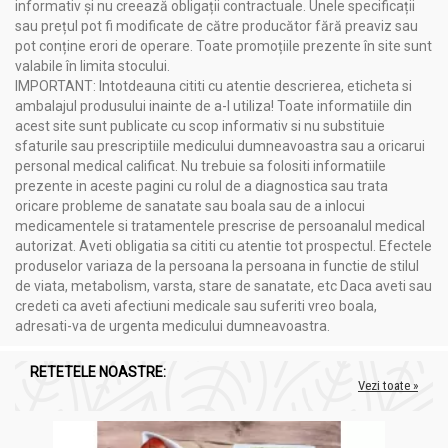
informativ și nu creează obligații contractuale. Unele specificații
sau prețul pot fi modificate de către producător fără preaviz sau
Administrare
pot conține erori de operare. Toate promoțiile prezente în site sunt
Tinctura echinaceea 50ml - NERA PLANT
valabile în limita stocului.
IMPORTANT: Intotdeauna cititi cu atentie descrierea, eticheta si
Cum se utilizează produsul?
ambalajul produsului inainte de a-l utiliza! Toate informatiile din
Intern
: câte 30 picături de 3 ori pe zi diluate în 50 ml de apă sau
acest site sunt publicate cu scop informativ si nu substituie
ceai; cură de 3 săptămâni, după care se face o pauză de o
sfaturile sau prescriptiile medicului dumneavoastra sau a oricarui
săptămână, apoi se poate relua.
personal medical calificat. Nu trebuie sa folositi informatiile
prezente in aceste pagini cu rolul de a diagnostica sau trata
Extern
: soluţie diluată în apă fiartă şi răcită în proporţie de 1:5,
oricare probleme de sanatate sau boala sau de a inlocui
pentru aplicaţii locale directe în ureche (câte 1-2 picături, de 2-
medicamentele si tratamentele prescrise de persoanalul medical
3 ori pe zi) şi aplicaţii locale sub formă de tamponări.
autorizat. Aveti obligatia sa cititi cu atentie tot prospectul. Efectele
A nu se lăsa la îndemâna şi la vederea copiilor mici.
produselor variaza de la persoana la persoana in functie de stilul
de viata, metabolism, varsta, stare de sanatate, etc Daca aveti sau
A se păstra la temperatura camerei, la loc ferit de umiditate şi
credeti ca aveti afectiuni medicale sau suferiti vreo boala,
lumina directă a soarelui.
adresati-va de urgenta medicului dumneavoastra.
Produsul este un supliment alimentar și nu trebuie să
înlocuiască un regim alimentar variat şi echilibrat.
RETETELE NOASTRE:
Vezi toate »
Contraindicat copiilor, femeilor însărcinate sau care alăptează,
persoanelor bolnave de afecţiuni hepatice cronice sau
afecţiuni psihice severe (schizofrenie, epilepsie).