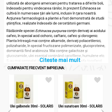
utilizată de aborigenii americani pentru tratarea a diferite boli,
îndeosebi pentru vindecarea rănilor, în prezent Echinacea se
cultivă în numeroase ţări ale lumii, inclusiv în ţara noastră.
Acţiunea farmacologică a plantei a fost demonstrată de studii
ştiinţifice, realizate îndeosebi de cercetătorii germani.
Rădăcinile speciei
Echinacea purpurea
conţin derivaţi ai acidului
cafeic, în special acid cichoric, caftaric, cafeic şi clorogenic.
Planta întreagă mai conţine alkamide, derivaţi poliacetilenici,
polizaharide, în special fructozane polimerizate, glucoproteine,
dominantă fiind arabinoza. Mai conţine galactoze şi
glucozamide, ulei esenţial conţinând cariofilene, humulene etc.
Citeste mai mult
S-au mai semnalat
beta
-sitosterol şi acetat de
alfa
-tocoferol.
CUMPARATE FRECVENT IMPREUNA:
Cele mai importante principii active ale plantei sunt: în partea
aeriană – terpene, esteri de gerantil, echinaceină, echinaceină
B, echinacozidă, etanol-pirocatehin-glicozidă, acid feruloil-
tartric, coloizi ozogeni neozuronici; în rădăcină – ulei volatil,
izobutilamidă, polizaharide imunostimulatoare.
Extractul alcoolic, realizat prin utilizarea tuturor părţilor plantei,
are acţiune imunostimulantă (prin stimularea relativă a
macrofagelor, a limfocitelor T şi B etc.), ceea îl recomandă în
Ulei galbenele 30ml - SOLARIS
Ulei sunatoare 30ml - SOLARIS
infecţiile virale, inclusiv ca preventiv în episoadele sezoniere de