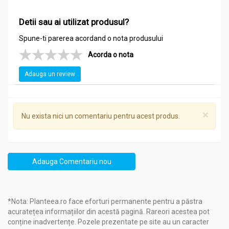
5 grame Echinacea (
Echinacea purpurea
– planta întreagă),
Detii sau ai utilizat produsul?
excipient: alcool etilic 40% v/v – până la 50 ml.
Spune-ti parerea acordand o nota produsului
Recomandari
Acorda o nota
Tinctura echinaceea 50ml - NERA PLANT
Adauga un review
Cum acţionează?
 Susține sistemul imunitar
 Creşte rezistenţa organismului la infecții
×
Nu exista nici un comentariu pentru acest produs.
Pentru ce se recomandă?
Intern
:
 Imunitate scăzută
Adauga Comentariu nou
 Diferite sindroame infecţioase
Extern
:
 Otite
*Nota: Planteea.ro face eforturi permanente pentru a păstra
 Ulceraţii şi abcese cutanate
acuratețea informațiilor din acestă pagină. Rareori acestea pot
conține inadvertențe. Pozele prezentate pe site au un caracter