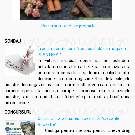
Parfumuri - cum se prepară
SONDAJ
În ce cartier ati dori să se deschidă un magazin
PLANTEEA?
In viitorul imediat dorim sa ne extindem
activitatea si in alte cartiere, iar cu ocazia asta
putem afla ce cartiere sa luam in calcul pentru
deschiderea noilor magazine. Stim de la colegele
noastre din magazine ca sunt foarte multi clienti care vin din alte
cartiere special la noi sa cumpere produse din magazinele
noastre, si ne-am gandit ca ar fi benefic pt ei (cat si pt noi) daca
am deschide...
CONCURSURI:
Concurs "Tara Luanei, Trovantii si Asezarile
Rupestre"
Castiga pentru tine sau pentru cineva drag