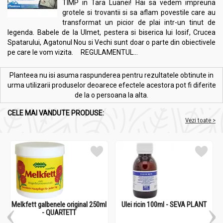
TIMP in Tara Luanei! Hai sa vedem impreuna
grotele si trovantii si sa aflam povestile care au
transformat un picior de plai intr-un tinut de
legenda. Babele de la Ulmet, pestera si biserica lui Iosif, Crucea
Spatarului, Agatonul Nou si Vechi sunt doar o parte din obiectivele
pe care le vom vizita. REGULAMENTUL...
Planteea nu isi asuma raspunderea pentru rezultatele obtinute in
urma utilizarii produselor deoarece efectele acestora pot fi diferite
de la o persoana la alta.
CELE MAI VANDUTE PRODUSE:
Vezi toate >
Melkfett galbenele original 250ml
Ulei ricin 100ml - SEVA PLANT
- QUARTETT