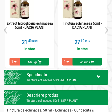
Extract hidrogliceric echinaceea
Tinctura echinaceea 50ml -
50ml - DACIA PLANT
DACIA PLANT
21
.
4
27
.
1
RON
RON
In stoc
In stoc
Adauga
Adauga
Specificatii
Tinctura echinaceea 50ml - NERA PLANT
Descriere produs
Tinctura echinaceea 50ml - NERA PLANT
Tinctura de echinacea, 50 ml. - Echinacea - Cunoscută şi