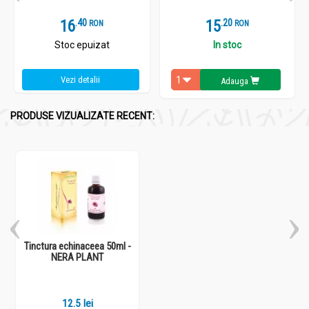
16
.
4
15
.
2
RON
RON
Stoc epuizat
In stoc
Vezi detalii
Adauga
PRODUSE VIZUALIZATE RECENT:
Tinctura echinaceea 50ml -
NERA PLANT
12.5 lei