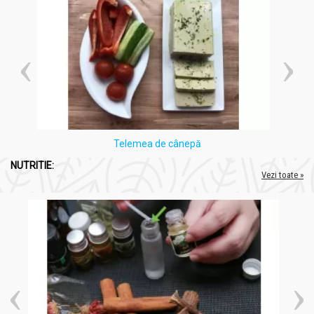
A nu se depăşi doza zilnică recomandată.
Telemea de cânepă
NUTRITIE:
Vezi toate »