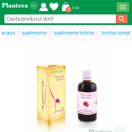
Togg
0 lei
0
navi
acasa
suplimente
suplimente lichide
tincturi simpl