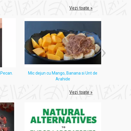
Vezi toate »
i Pecan.
Mic dejun cu Mango, Banana si Unt de
Tort
Arahide
Vezi toate »
nice sau afecţiuni psihice severe