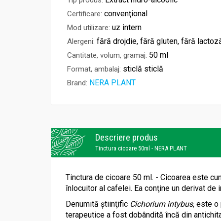
Tip produs:
convenţional
Certificare:
uz intern
Mod utilizare:
fără drojdie, fără gluten, fără lactoz
Alergeni:
50 ml
Cantitate, volum, gramaj:
sticlă sticlă
Format, ambalaj:
NERA PLANT
Brand:
Descriere produs
Tinctura cicoare 50ml - NERA PLANT
Tinctura de cicoare 50 ml. - Cicoarea este cun
înlocuitor al cafelei. Ea conţine un derivat d
Denumită ştiinţific
Cichorium intybus
, este o
terapeutice a fost dobândită încă din antichita