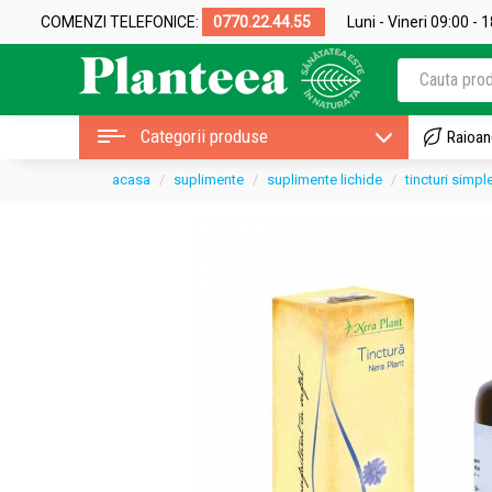
COMENZI TELEFONICE:
0770.22.44.55
Luni - Vineri 09:00 - 
Categorii produse
Raioan
acasa
suplimente
suplimente lichide
tincturi simpl