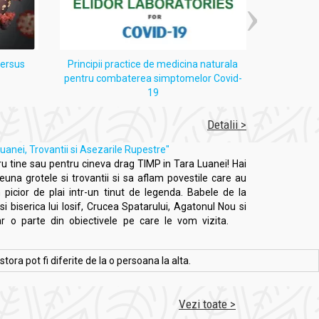
versus
Principii practice de medicina naturala
Despre 
pentru combaterea simptomelor Covid-
19
Detalii >
uanei, Trovantii si Asezarile Rupestre"
 tine sau pentru cineva drag TIMP in Tara Luanei! Hai
na grotele si trovantii si sa aflam povestile care au
picior de plai intr-un tinut de legenda. Babele de la
i biserica lui Iosif, Crucea Spatarului, Agatonul Nou si
ar o parte din obiectivele pe care le vom vizita.
ra pot fi diferite de la o persoana la alta.
Vezi toate >