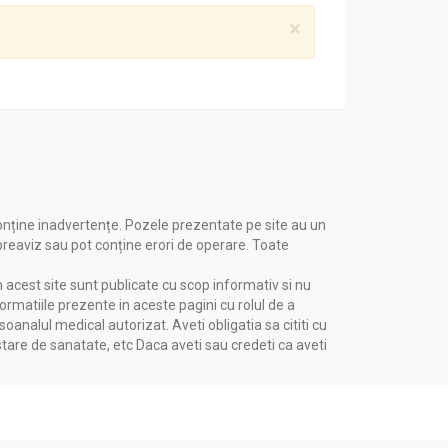
×
onține inadvertențe. Pozele prezentate pe site au un
 preaviz sau pot conține erori de operare. Toate
n acest site sunt publicate cu scop informativ si nu
formatiile prezente in aceste pagini cu rolul de a
nalul medical autorizat. Aveti obligatia sa cititi cu
stare de sanatate, etc Daca aveti sau credeti ca aveti