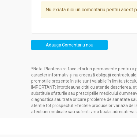
Tinctura cicoare 50ml - NERA PLANT
Nu exista nici un comentariu pentru acest 
5 grame Cicoare (
Cichorium intybus
– planta 
Adauga Comentariu nou
Recomandari
Tinctura cicoare 50ml - NERA PLANT
*Nota: Planteea.ro face eforturi permanente pentru a p
caracter informativ și nu creează obligații contractuale
Cum acţionează?
promoțiile prezente în site sunt valabile în limita stoculu
IMPORTANT: Intotdeauna cititi cu atentie descrierea, etic
 Susţine buna funcţionare a aparatului dig
substituie sfaturile sau prescriptiile medicului dumneavo
 Ajută la drenarea normală a lichidelor 
diagnostica sau trata oricare probleme de sanatate sau 
 Favorizează eliminarea toxinelor
atentie tot prospectul. Efectele produselor variaza de l
 Stimulează metabolismul
afectiuni medicale sau suferiti vreo boala, adresati-v
Pentru ce se recomandă?
 Tulburări ale secreţiei şi motilităţii tub
 Afecţiuni hepato-biliare