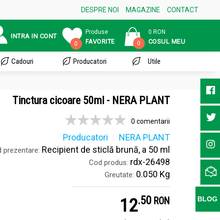
DESPRE NOI
MAGAZINE
CONTACT
Produse
0 RON
INTRA IN CONT
FAVORITE
COSUL MEU
0
0
Cadouri
Producatori
Utile
Tinctura cicoare 50ml - NERA PLANT
0 comentarii
Producatori
NERA PLANT
Recipient de sticlă brună, a 50 ml
 prezentare:
rdx-26498
Cod produs:
0.050 Kg
Greutate:
.
5
12
BLOG
RON