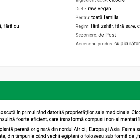
Ingredient activ:
raw, vegan
Diete:
toată familia
Pentru:
ă, fără ou
fără zahăr, fără sare, 
Regim:
de Post
Sezoniere:
cu picurător
Accesoriu produs:
oscută în primul rând datorită proprietăţilor sale medicinale. Ci
e insulină foarte eficient, care transformă compuşii non-alimentari
 plantă perenă originară din nordul Africii, Europa și Asia. Faima 
te, din timpurile când vechii egipteni o foloseau sub formă de „fie