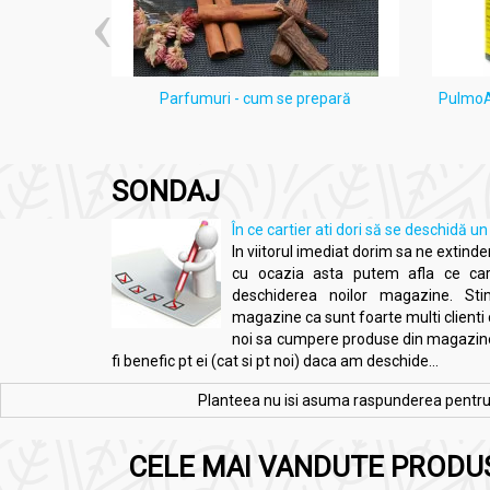
A nu se depăşi doza zilnică recomandată.
ten acneic
Parfumuri - cum se prepară
PulmoAl
e
SONDAJ
În ce cartier ati dori să se deschid
In viitorul imediat dorim sa ne extindem
cu ocazia asta putem afla ce car
deschiderea noilor magazine. St
magazine ca sunt foarte multi clienti c
noi sa cumpere produse din magazinel
fi benefic pt ei (cat si pt noi) daca am deschide...
Planteea nu isi asuma raspunderea pentru re
CELE MAI VANDUTE PRODU