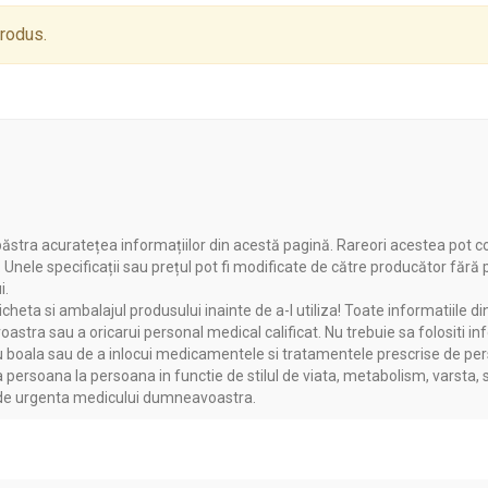
produs.
întreagă), excipient: alcool etilic 40% v/v – până la 50 ml.
ăstra acuratețea informațiilor din acestă pagină. Rareori acestea pot c
. Unele specificații sau prețul pot fi modificate de către producător fără
i.
heta si ambalajul produsului inainte de a-l utiliza! Toate informatiile di
estiv, a ficatului și a bilei
astra sau a oricarui personal medical calificat. Nu trebuie sa folositi in
corporale
boala sau de a inlocui medicamentele si tratamentele prescrise de persoa
a persoana la persoana in functie de stilul de viata, metabolism, varsta, 
a de urgenta medicului dumneavoastra.
ului digestiv