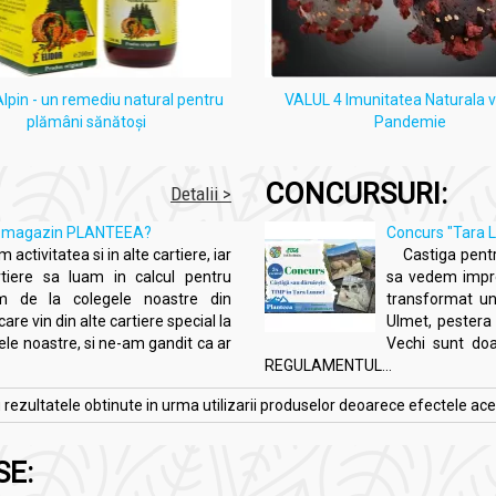
pin - un remediu natural pentru
VALUL 4 Imunitatea Naturala 
plămâni sănătoși
Pandemie
CONCURSURI:
Detalii >
ă un magazin PLANTEEA?
Concurs "Tara L
 activitatea si in alte cartiere, iar
Castiga pentru
tiere sa luam in calcul pentru
sa vedem impreu
im de la colegele noastre din
transformat un 
are vin din alte cartiere special la
Ulmet, pestera s
e noastre, si ne-am gandit ca ar
Vechi sunt do
REGULAMENTUL...
zultatele obtinute in urma utilizarii produselor deoarece efectele acesto
SE: