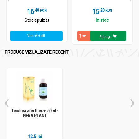
16
.
4
15
.
2
RON
RON
Stoc epuizat
In stoc
Vezi detalii
Adauga
PRODUSE VIZUALIZATE RECENT:
Tinctura afin frunze 50ml -
NERA PLANT
12.5 lei