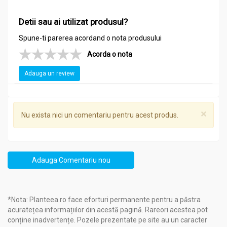
Cum se utilizează produsul?
Detii sau ai utilizat produsul?
Intern
:
câte 30 picături de 3 ori pe zi diluate în 50 ml de apă sau
ceai, cu 30 de minute înainte de masă.
Spune-ti parerea acordand o nota produsului
A nu se lăsa la îndemâna şi la vederea copiilor mici.
Acorda o nota
A se păstra la temperatura camerei, la loc ferit de umiditate şi
Adauga un review
lumina directă a soarelui.
Produsul este un supliment alimentar și nu trebuie să
înlocuiască un regim alimentar variat şi echilibrat.
×
Nu exista nici un comentariu pentru acest produs.
Contraindicat copiilor, femeilor însărcinate sau care alăptează,
persoanelor bolnave de afecţiuni hepatice cronice sau
afecţiuni psihice severe (schizofrenie, epilepsie).
Poate interfera cu medicamentele anticoagulante,
Adauga Comentariu nou
antiagregant-plachetare şi cu agenţii trombolitici.
A nu se depăşi doza zilnică recomandată.
*Nota: Planteea.ro face eforturi permanente pentru a păstra
acuratețea informațiilor din acestă pagină. Rareori acestea pot
conține inadvertențe. Pozele prezentate pe site au un caracter