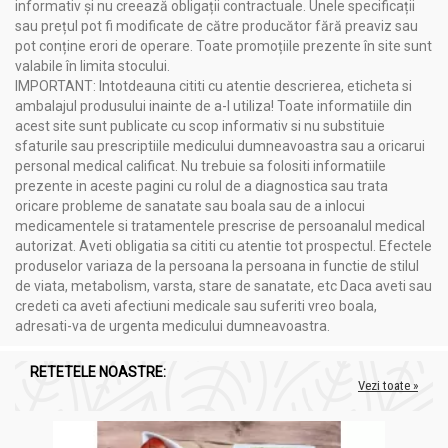
informativ și nu creează obligații contractuale. Unele specificații
sau prețul pot fi modificate de către producător fără preaviz sau
pot conține erori de operare. Toate promoțiile prezente în site sunt
valabile în limita stocului.
IMPORTANT: Intotdeauna cititi cu atentie descrierea, eticheta si
ambalajul produsului inainte de a-l utiliza! Toate informatiile din
acest site sunt publicate cu scop informativ si nu substituie
sfaturile sau prescriptiile medicului dumneavoastra sau a oricarui
personal medical calificat. Nu trebuie sa folositi informatiile
prezente in aceste pagini cu rolul de a diagnostica sau trata
oricare probleme de sanatate sau boala sau de a inlocui
medicamentele si tratamentele prescrise de persoanalul medical
autorizat. Aveti obligatia sa cititi cu atentie tot prospectul. Efectele
produselor variaza de la persoana la persoana in functie de stilul
de viata, metabolism, varsta, stare de sanatate, etc Daca aveti sau
credeti ca aveti afectiuni medicale sau suferiti vreo boala,
adresati-va de urgenta medicului dumneavoastra.
RETETELE NOASTRE:
Vezi toate »