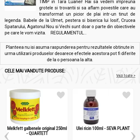
TIMP in Tara Luanei! Hai sa vedem impreuna
grotele si trovantii si sa aflam povestile care au
transformat un picior de plai intr-un tinut de
legenda. Babele de la Ulmet, pestera si biserica lui Iosif, Crucea
Spatarului, Agatonul Nou si Vechi sunt doar o parte din obiectivele
pe care le vom vizita. REGULAMENTUL...
Planteea nu isi asuma raspunderea pentru rezultatele obtinute in
urma utilizarii produselor deoarece efectele acestora pot fi diferite
de la o persoana la alta.
CELE MAI VANDUTE PRODUSE:
Vezi toate >
Melkfett galbenele original 250ml
Ulei ricin 100ml - SEVA PLANT
- QUARTETT