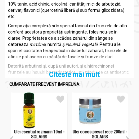
10% tanin, acid chinic, ericolină, cantităţi mici de arbutozid,
derivaţi flavonici (quercetină liberă şi sub formă glicozidată)
etc.
Compoziţia complexă şi în special taninul din frunzele de afin
conferă acestora proprietăţi astringente, folosindu-se în
diaree. Proprietatea de a scădea zahărul din sânge se
datorează
mirtilinei
, numită şi
insulină vegetală
. Pentru a le
spori eficacitatea terapeutică în diabetul zaharat, frunzele de
afin se pot asocia cu păstăi de fasole şi frunze de dud.
Datorită arbutinei şi, după unii autori, şi a hidrochinonei
frunzele au însuşiri bacteriostatice, utilizându-se ca antiseptic
Citeste mai mult
urinar şi uşor diuretic.
CUMPARATE FRECVENT IMPREUNA:
În medicina noastră tradiţională frunzele, cât şi fructele de
afin, se recomandă în enterocolite, infecţii urinare, uremie,
gută şi reumatism, diabet.
Compozitie
Tinctura afin frunze 50ml - NERA PLANT
Ulei esential rozmarin 10ml -
Ulei cocos presat rece 200ml -
Ule
SOLARIS
SOLARIS