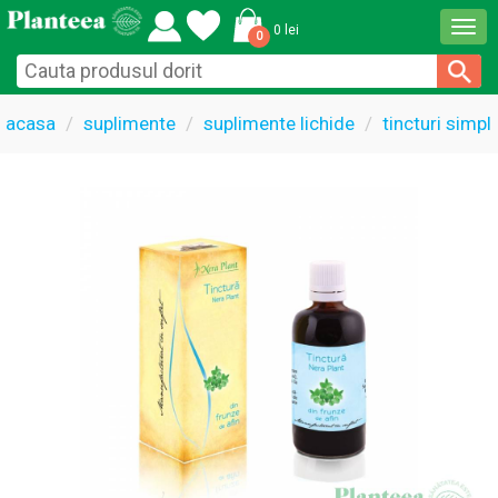
Togg
0 lei
0
navi
acasa
suplimente
suplimente lichide
tincturi simpl