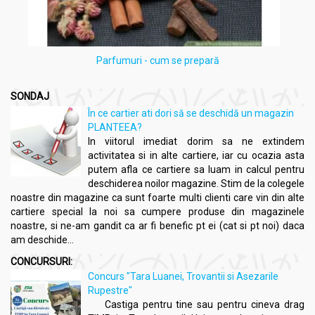
Parfumuri - cum se prepară
SONDAJ
În ce cartier ati dori să se deschidă un magazin
PLANTEEA?
In viitorul imediat dorim sa ne extindem
activitatea si in alte cartiere, iar cu ocazia asta
putem afla ce cartiere sa luam in calcul pentru
deschiderea noilor magazine. Stim de la colegele
noastre din magazine ca sunt foarte multi clienti care vin din alte
cartiere special la noi sa cumpere produse din magazinele
noastre, si ne-am gandit ca ar fi benefic pt ei (cat si pt noi) daca
am deschide...
CONCURSURI:
Concurs "Tara Luanei, Trovantii si Asezarile
Rupestre"
Castiga pentru tine sau pentru cineva drag