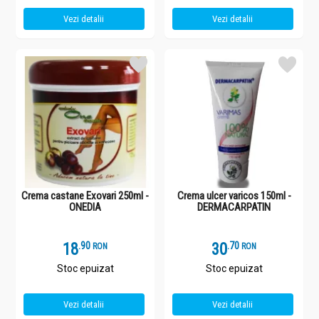
Vezi detalii
Vezi detalii
Crema castane Exovari 250ml -
Crema ulcer varicos 150ml -
ONEDIA
DERMACARPATIN
18
.
9
30
.
7
RON
RON
Stoc epuizat
Stoc epuizat
Vezi detalii
Vezi detalii