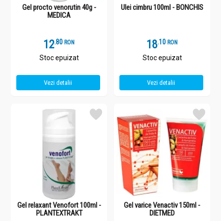
Gel procto venorutin 40g -
Ulei cimbru 100ml - BONCHIS
MEDICA
12
.
8
18
.
1
RON
RON
Stoc epuizat
Stoc epuizat
Vezi detalii
Vezi detalii
Gel relaxant Venofort 100ml -
Gel varice Venactiv 150ml -
PLANTEXTRAKT
DIETMED