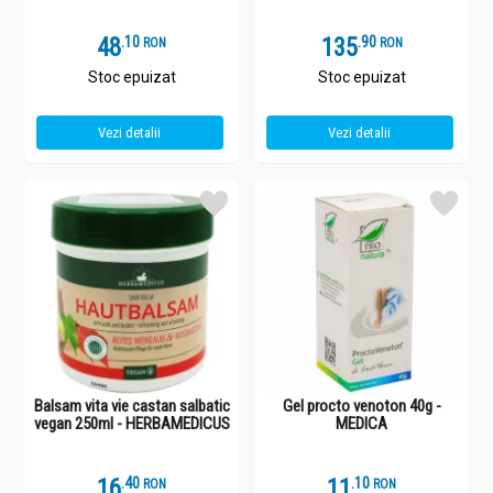
48
.
1
135
.
9
RON
RON
Stoc epuizat
Stoc epuizat
Vezi detalii
Vezi detalii
Balsam vita vie castan salbatic
Gel procto venoton 40g -
vegan 250ml - HERBAMEDICUS
MEDICA
16
.
4
11
.
1
RON
RON