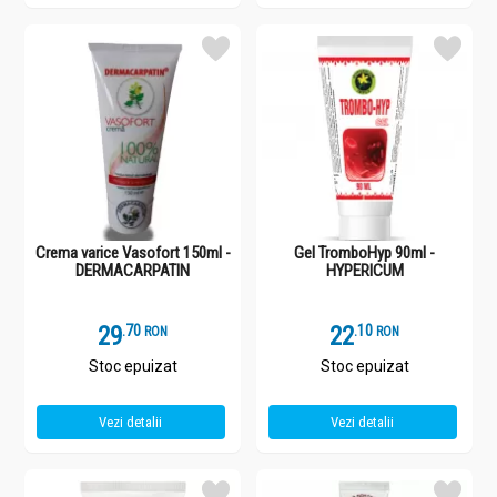
Crema varice Vasofort 150ml -
Gel TromboHyp 90ml -
DERMACARPATIN
HYPERICUM
29
.
7
22
.
1
RON
RON
Stoc epuizat
Stoc epuizat
Vezi detalii
Vezi detalii