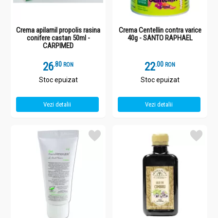
Crema apilarnil propolis rasina
Crema Centellin contra varice
conifere castan 50ml -
40g - SANTO RAPHAEL
CARPIMED
26
.
8
22
.
0
RON
RON
Stoc epuizat
Stoc epuizat
Vezi detalii
Vezi detalii