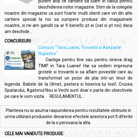
putem afla ce cartiere sa luam in calcul pentru
deschiderea noilor magazine. Stim de la colegele
noastre din magazine ca sunt foarte multi clienti care vin din alte
cartiere special la noi sa cumpere produse din magazinele
noastre, si ne-am gandit ca ar fi benefic pt ei (cat si pt noi) daca
am deschide...
CONCURSURI:
Concurs "Tara Luanei, Trovantii si Asezarile
Rupestre"
Castiga pentru tine sau pentru cineva drag
TIMP in Tara Luanei! Hai sa vedem impreuna
grotele si trovantii si sa aflam povestile care au
transformat un picior de plai intr-un tinut de
legenda. Babele de la Ulmet, pestera si biserica lui Iosif, Crucea
Spatarului, Agatonul Nou si Vechi sunt doar o parte din obiectivele
pe care le vom vizita. REGULAMENTUL...
Planteea nu isi asuma raspunderea pentru rezultatele obtinute in
urma utilizarii produselor deoarece efectele acestora pot fi diferite
de la o persoana la alta.
CELE MAI VANDUTE PRODUSE: