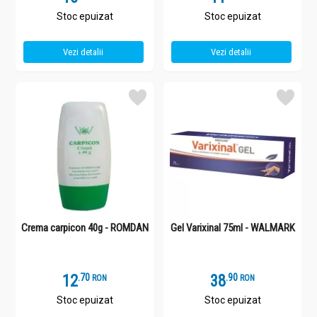
Stoc epuizat
Stoc epuizat
Vezi detalii
Vezi detalii
Crema carpicon 40g - ROMDAN
Gel Varixinal 75ml - WALMARK
12
.
7
38
.
9
RON
RON
Stoc epuizat
Stoc epuizat