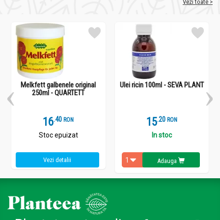
Vezi toate >
Melkfett galbenele original
Ulei ricin 100ml - SEVA PLANT
250ml - QUARTETT
16
.
4
15
.
2
RON
RON
Stoc epuizat
In stoc
Vezi detalii
Adauga