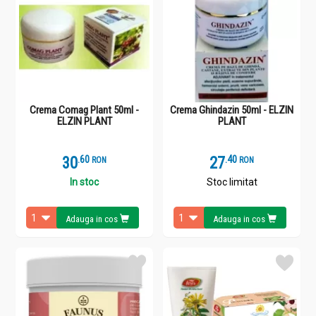
Crema Comag Plant 50ml -
Crema Ghindazin 50ml - ELZIN
ELZIN PLANT
PLANT
30
.
6
27
.
4
RON
RON
In stoc
Stoc limitat
Adauga in cos
Adauga in cos