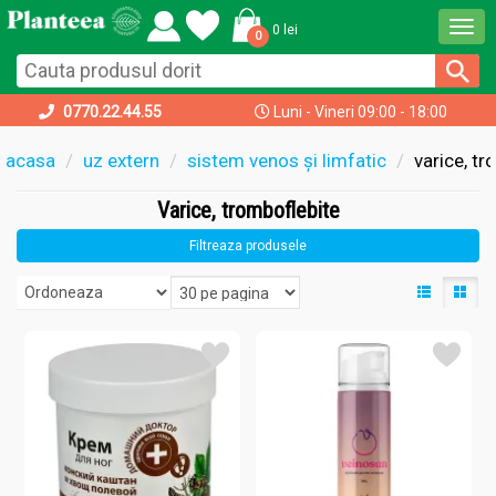
Togg
0 lei
0
navi
0770.22.44.55
Luni - Vineri 09:00 - 18:00
acasa
uz extern
sistem venos și limfatic
varice, t
Varice, tromboflebite
Filtreaza produsele