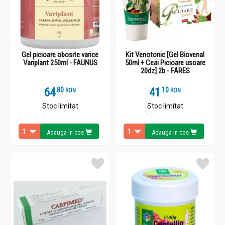
Gel picioare obosite varice
Kit Venotonic [Gel Biovenal
Variplant 250ml - FAUNUS
50ml + Ceai Picioare usoare
20dz] 2b - FARES
64
.
8
41
.
1
RON
RON
Stoc limitat
Stoc limitat
Adauga in cos
Adauga in cos