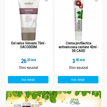
Gel varice Venvaris 75ml -
Crema profilactica
DACODERM
antivaricoasa castane 42ml -
DR CASEI
26
.
2
3
.
4
RON
RON
Stoc epuizat
Stoc epuizat
Vezi detalii
Vezi detalii