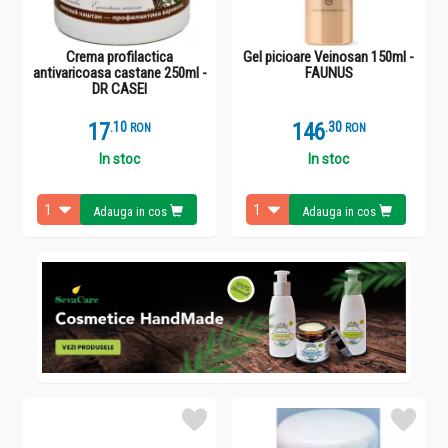
Crema profilactica
Gel picioare Veinosan 150ml -
antivaricoasa castane 250ml -
FAUNUS
DR CASEI
17
.
1
146
.
3
RON
RON
In stoc
In stoc
Adauga in cos
Adauga in cos