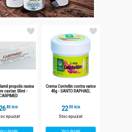
arnil propolis rasina
Crema Centellin contra varice
re castan 50ml -
40g - SANTO RAPHAEL
CARPIMED
26
.
8
22
.
0
RON
RON
toc epuizat
Stoc epuizat
Vezi detalii
Vezi detalii