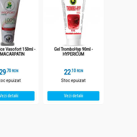
ice Vasofort 150ml -
Gel TromboHyp 90ml -
RMACARPATIN
HYPERICUM
29
.
7
22
.
1
RON
RON
toc epuizat
Stoc epuizat
Vezi detalii
Vezi detalii