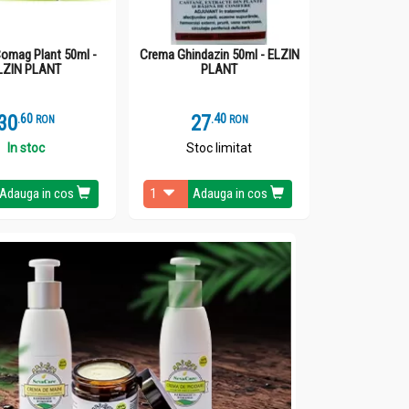
omag Plant 50ml -
Crema Ghindazin 50ml - ELZIN
LZIN PLANT
PLANT
30
.
6
27
.
4
RON
RON
In stoc
Stoc limitat
Adauga in cos
Adauga in cos