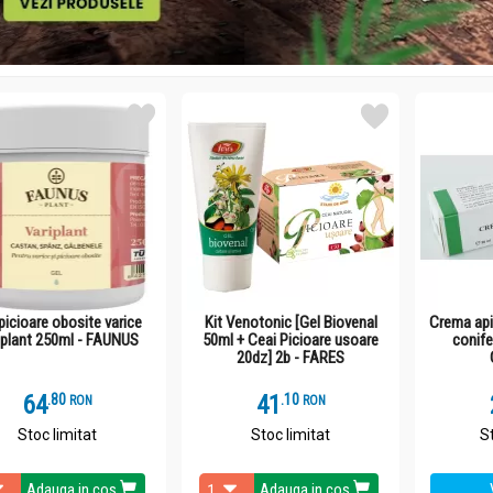
picioare obosite varice
Kit Venotonic [Gel Biovenal
Crema apil
iplant 250ml - FAUNUS
50ml + Ceai Picioare usoare
conife
20dz] 2b - FARES
64
.
8
41
.
1
RON
RON
Stoc limitat
Stoc limitat
S
Adauga in cos
Adauga in cos