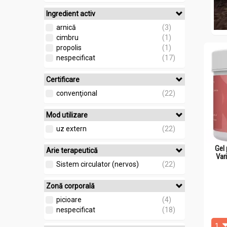
Ingredient activ
arnică
(3)
cimbru
(1)
propolis
(1)
nespecificat
(17)
Certificare
convenţional
(22)
Mod utilizare
uz extern
(22)
Gel 
Arie terapeutică
Var
Sistem circulator (nervos)
(22)
Zonă corporală
picioare
(4)
nespecificat
(18)