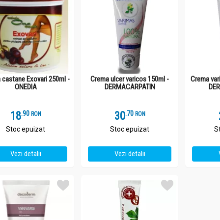
castane Exovari 250ml -
Crema ulcer varicos 150ml -
Crema var
ONEDIA
DERMACARPATIN
DE
18
.
9
30
.
7
RON
RON
Stoc epuizat
Stoc epuizat
S
Vezi detalii
Vezi detalii