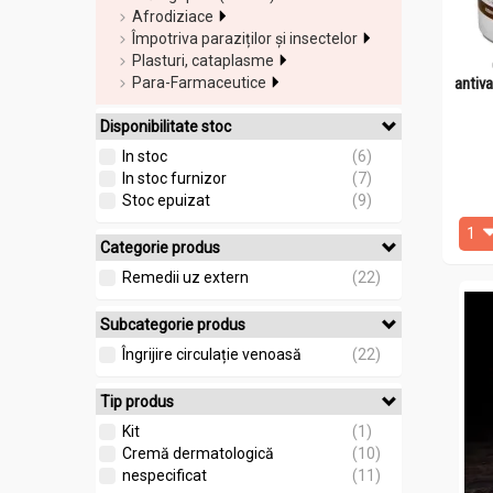
Afrodiziace
Împotriva paraziților și insectelor
Plasturi, cataplasme
antiv
Para-Farmaceutice
Disponibilitate stoc
In stoc
(6)
In stoc furnizor
(7)
Stoc epuizat
(9)
Categorie produs
Remedii uz extern
(22)
Subcategorie produs
Îngrijire circulație venoasă
(22)
Tip produs
Kit
(1)
Cremă dermatologică
(10)
nespecificat
(11)