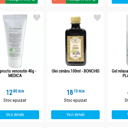
 procto venorutin 40g -
Ulei cimbru 100ml - BONCHIS
Gel relax
MEDICA
PL
12
.
8
18
.
1
RON
RON
Stoc epuizat
Stoc epuizat
S
Vezi detalii
Vezi detalii