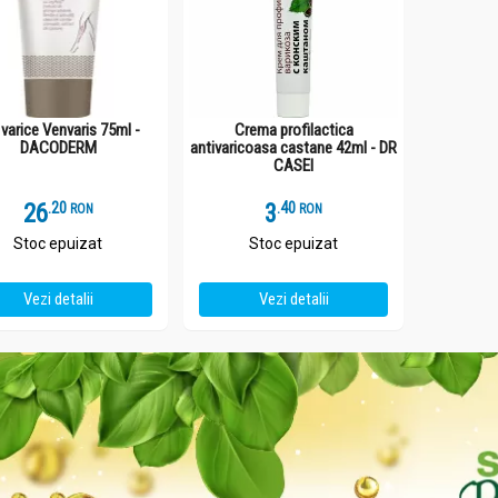
 varice Venvaris 75ml -
Crema profilactica
DACODERM
antivaricoasa castane 42ml - DR
CASEI
26
.
2
3
.
4
RON
RON
Stoc epuizat
Stoc epuizat
Vezi detalii
Vezi detalii