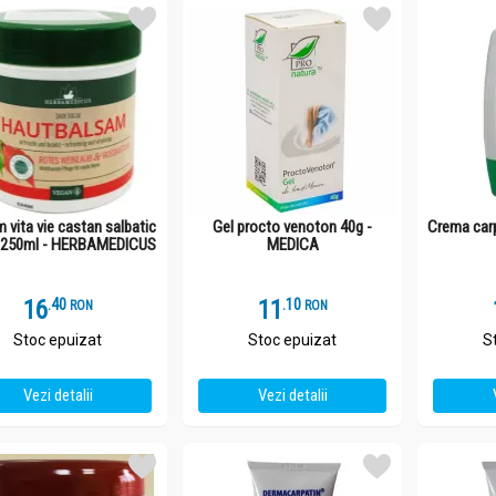
 vita vie castan salbatic
Gel procto venoton 40g -
Crema car
 250ml - HERBAMEDICUS
MEDICA
16
.
4
11
.
1
RON
RON
Stoc epuizat
Stoc epuizat
S
Vezi detalii
Vezi detalii