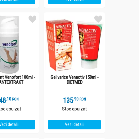
ant Venofort 100ml -
Gel varice Venactiv 150ml -
ANTEXTRAKT
DIETMED
48
.
1
135
.
9
RON
RON
toc epuizat
Stoc epuizat
Vezi detalii
Vezi detalii