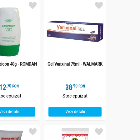
picon 40g - ROMDAN
Gel Varixinal 75ml - WALMARK
12
.
7
38
.
9
RON
RON
toc epuizat
Stoc epuizat
Vezi detalii
Vezi detalii