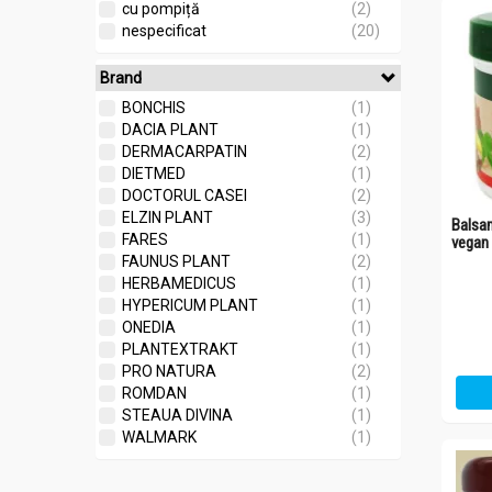
cu pompiță
(2)
nespecificat
(20)
Brand
BONCHIS
(1)
DACIA PLANT
(1)
DERMACARPATIN
(2)
DIETMED
(1)
DOCTORUL CASEI
(2)
ELZIN PLANT
(3)
Balsam
FARES
(1)
vegan
FAUNUS PLANT
(2)
HERBAMEDICUS
(1)
HYPERICUM PLANT
(1)
ONEDIA
(1)
PLANTEXTRAKT
(1)
PRO NATURA
(2)
ROMDAN
(1)
STEAUA DIVINA
(1)
WALMARK
(1)