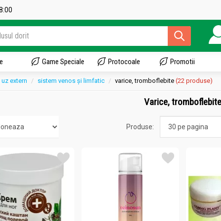
18:00
e
Game Speciale
Protocoale
Promotii
uz extern
sistem venos și limfatic
varice, tromboflebite
(22 produse)
Varice, tromboflebit
Produse: