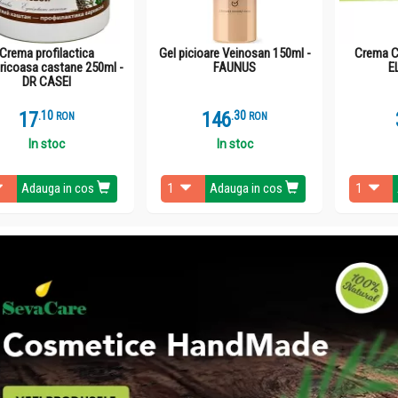
Crema profilactica
Gel picioare Veinosan 150ml -
Crema C
aricoasa castane 250ml -
FAUNUS
E
DR CASEI
17
.
1
146
.
3
RON
RON
In stoc
In stoc
Adauga in cos
Adauga in cos