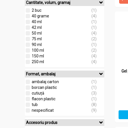
Cantitate, volum, gramaj
2 buc
(1)
40 grame
(4)
40 ml
(1)
42 ml
(1)
50 ml
(4)
75 ml
(2)
90 ml
(1)
100 ml
(2)
150 ml
(4)
250 ml
(4)
Gel
Format, ambalaj
ambalaj carton
(1)
borcan plastic
(1)
cutiuță
(3)
flacon plastic
(1)
tub
(8)
nespecificat
(9)
Accesoriu produs