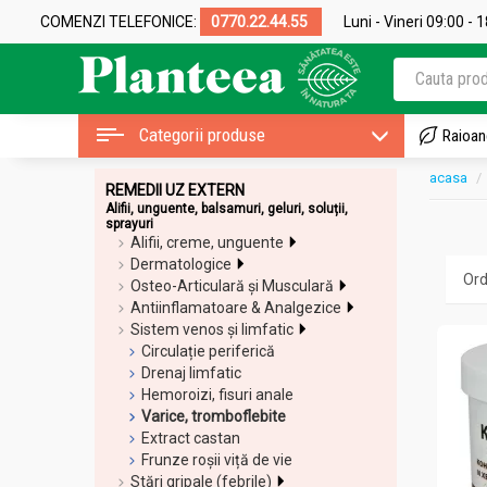
COMENZI TELEFONICE:
0770.22.44.55
Luni - Vineri 09:00 - 
Categorii produse
Raioan
acasa
REMEDII UZ EXTERN
Alifii, unguente, balsamuri, geluri, soluții,
sprayuri
Alifii, creme, unguente
Dermatologice
Osteo-Articulară și Musculară
Antiinflamatoare & Analgezice
Sistem venos și limfatic
Circulație periferică
Drenaj limfatic
Hemoroizi, fisuri anale
Varice, tromboflebite
Extract castan
Frunze roșii viță de vie
Stări gripale (febrile)