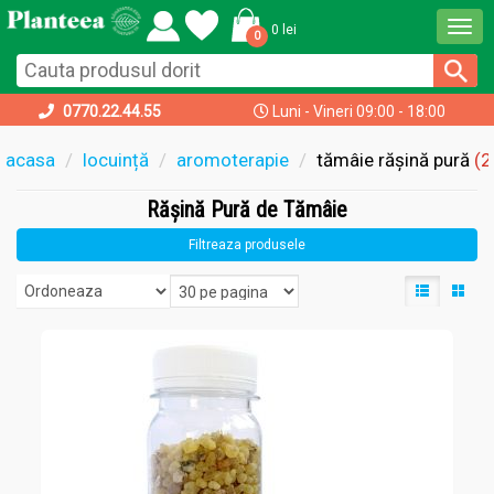
Togg
0 lei
0
navi
0770.22.44.55
Luni - Vineri 09:00 - 18:00
acasa
locuință
aromoterapie
tămâie rășină pură
(2
Rășină Pură de Tămâie
Filtreaza produsele