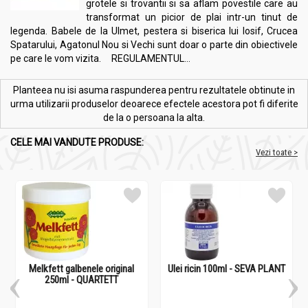
grotele si trovantii si sa aflam povestile care au
transformat un picior de plai intr-un tinut de
legenda. Babele de la Ulmet, pestera si biserica lui Iosif, Crucea
Spatarului, Agatonul Nou si Vechi sunt doar o parte din obiectivele
pe care le vom vizita. REGULAMENTUL...
Planteea nu isi asuma raspunderea pentru rezultatele obtinute in
urma utilizarii produselor deoarece efectele acestora pot fi diferite
de la o persoana la alta.
CELE MAI VANDUTE PRODUSE:
Vezi toate >
Melkfett galbenele original
Ulei ricin 100ml - SEVA PLANT
250ml - QUARTETT