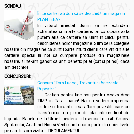
SONDAJ
În ce cartier ati dori să se deschidă un magazin
PLANTEEA?
In viitorul imediat dorim sa ne extindem
activitatea si in alte cartiere, iar cu ocazia asta
putem afla ce cartiere sa luam in calcul pentru
deschiderea noilor magazine. Stim de la colegele
noastre din magazine ca sunt foarte multi clienti care vin din alte
cartiere special la noi sa cumpere produse din magazinele
noastre, si ne-am gandit ca ar fi benefic pt ei (cat si pt noi) daca
am deschide...
CONCURSURI:
Concurs "Tara Luanei, Trovantii si Asezarile
Rupestre"
Castiga pentru tine sau pentru cineva drag
TIMP in Tara Luanei! Hai sa vedem impreuna
grotele si trovantii si sa aflam povestile care au
transformat un picior de plai intr-un tinut de
legenda. Babele de la Ulmet, pestera si biserica lui Iosif, Crucea
Spatarului, Agatonul Nou si Vechi sunt doar o parte din obiectivele
pe care le vom vizita. REGULAMENTUL...