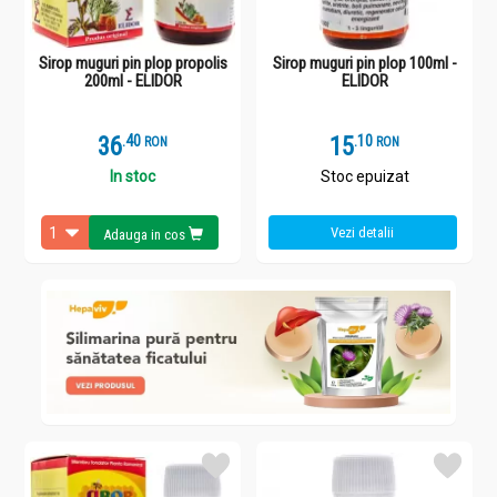
Sirop muguri pin plop propolis
Sirop muguri pin plop 100ml -
200ml - ELIDOR
ELIDOR
36
.
4
15
.
1
RON
RON
In stoc
Stoc epuizat
Vezi detalii
Adauga in cos