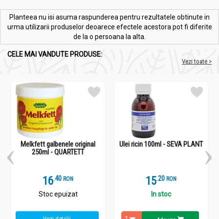
Planteea nu isi asuma raspunderea pentru rezultatele obtinute in
urma utilizarii produselor deoarece efectele acestora pot fi diferite
de la o persoana la alta.
CELE MAI VANDUTE PRODUSE:
Vezi toate >
Melkfett galbenele original
Ulei ricin 100ml - SEVA PLANT
250ml - QUARTETT
16
.
4
15
.
2
RON
RON
Stoc epuizat
In stoc
Vezi detalii