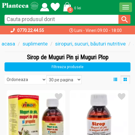
Togg
0 lei
0
navi
0770.22.44.55
Luni - Vineri 09:00 - 18:00
acasa
suplimente
siropuri, sucuri, băuturi nutritive
Sirop de Muguri Pin și Muguri Plop
Filtreaza produsele