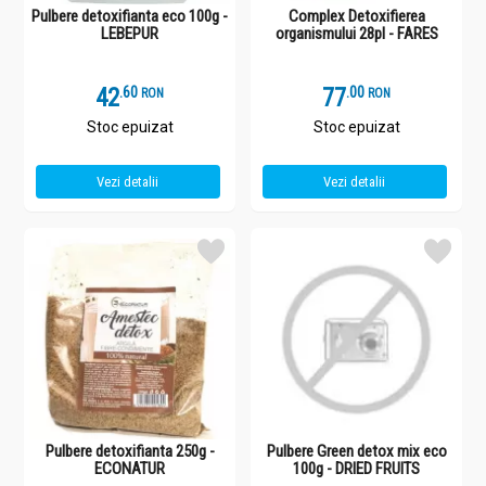
Pulbere detoxifianta eco 100g -
Complex Detoxifierea
LEBEPUR
organismului 28pl - FARES
42
.
6
77
.
0
RON
RON
Stoc epuizat
Stoc epuizat
Vezi detalii
Vezi detalii
Pulbere detoxifianta 250g -
Pulbere Green detox mix eco
ECONATUR
100g - DRIED FRUITS