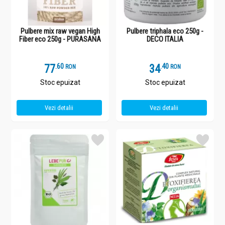
Pulbere mix raw vegan High
Pulbere triphala eco 250g -
Fiber eco 250g - PURASANA
DECO ITALIA
77
.
6
34
.
4
RON
RON
Stoc epuizat
Stoc epuizat
Vezi detalii
Vezi detalii