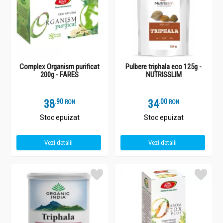
Complex Organism purificat
Pulbere triphala eco 125g -
200g - FARES
NUTRISSLIM
38
.
9
34
.
0
RON
RON
Stoc epuizat
Stoc epuizat
Vezi detalii
Vezi detalii