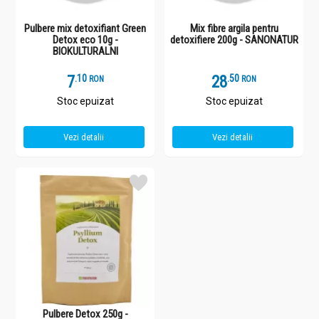
Pulbere mix detoxifiant Green
Mix fibre argila pentru
Detox eco 10g -
detoxifiere 200g - SANONATUR
BIOKULTURALNI
7
.
1
28
.
5
RON
RON
Stoc epuizat
Stoc epuizat
Vezi detalii
Vezi detalii
Pulbere Detox 250g -