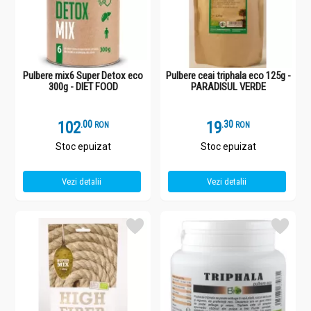
Pulbere mix6 Super Detox eco
Pulbere ceai triphala eco 125g -
300g - DIET FOOD
PARADISUL VERDE
102
.
0
19
.
3
RON
RON
Stoc epuizat
Stoc epuizat
Vezi detalii
Vezi detalii