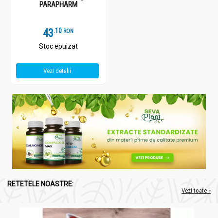
PARAPHARM
43
.
1
RON
Stoc epuizat
Vezi detalii
RETETELE NOASTRE:
Vezi toate »