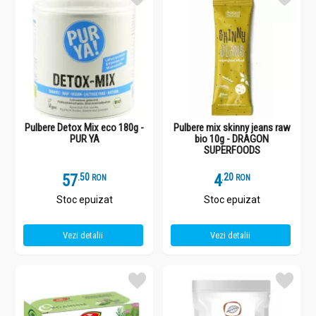
Pulbere Detox Mix eco 180g -
Pulbere mix skinny jeans raw
PUR YA
bio 10g - DRAGON
SUPERFOODS
57
.
5
4
.
2
RON
RON
Stoc epuizat
Stoc epuizat
Vezi detalii
Vezi detalii