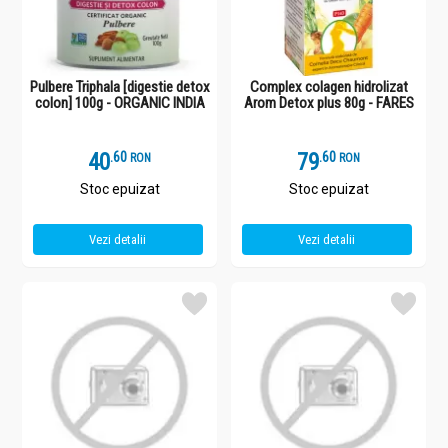
Pulbere Triphala [digestie detox
Complex colagen hidrolizat
colon] 100g - ORGANIC INDIA
Arom Detox plus 80g - FARES
40
.
6
79
.
6
RON
RON
Stoc epuizat
Stoc epuizat
Vezi detalii
Vezi detalii