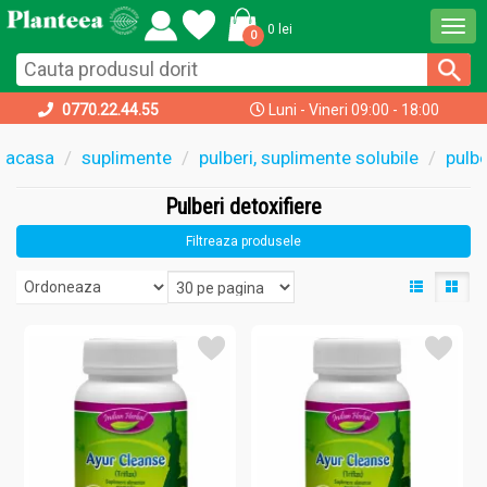
Togg
0 lei
0
navi
0770.22.44.55
Luni - Vineri 09:00 - 18:00
acasa
suplimente
pulberi, suplimente solubile
pulbe
Pulberi detoxifiere
Filtreaza produsele