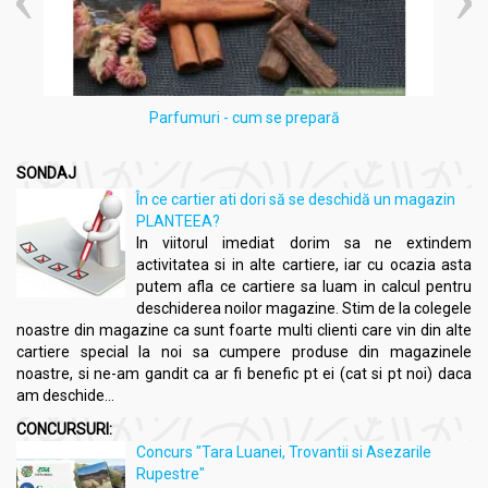
Parfumuri - cum se prepară
SONDAJ
În ce cartier ati dori să se deschidă un magazin
PLANTEEA?
In viitorul imediat dorim sa ne extindem
activitatea si in alte cartiere, iar cu ocazia asta
putem afla ce cartiere sa luam in calcul pentru
deschiderea noilor magazine. Stim de la colegele
noastre din magazine ca sunt foarte multi clienti care vin din alte
cartiere special la noi sa cumpere produse din magazinele
noastre, si ne-am gandit ca ar fi benefic pt ei (cat si pt noi) daca
am deschide...
CONCURSURI:
Concurs "Tara Luanei, Trovantii si Asezarile
Rupestre"