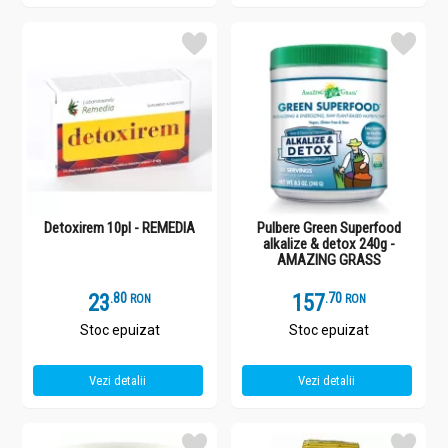
Detoxirem 10pl - REMEDIA
Pulbere Green Superfood
alkalize & detox 240g -
AMAZING GRASS
23
.
8
157
.
7
RON
RON
Stoc epuizat
Stoc epuizat
Vezi detalii
Vezi detalii