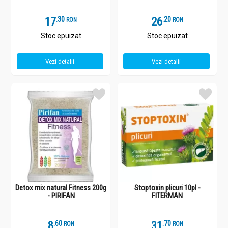
17
.
3
26
.
2
RON
RON
Stoc epuizat
Stoc epuizat
Vezi detalii
Vezi detalii
Detox mix natural Fitness 200g
Stoptoxin plicuri 10pl -
- PIRIFAN
FITERMAN
8
.
6
31
.
7
RON
RON