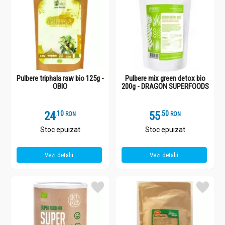
Pulbere triphala raw bio 125g -
Pulbere mix green detox bio
OBIO
200g - DRAGON SUPERFOODS
24
.
1
55
.
5
RON
RON
Stoc epuizat
Stoc epuizat
Vezi detalii
Vezi detalii