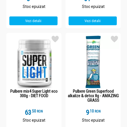
Stoc epuizat
Stoc epuizat
Vezi detalii
Vezi detalii
Pulbere mix4 Super Light eco
Pulbere Green Superfood
300g - DIET FOOD
alkalize & detox 8g - AMAZING
GRASS
63
.
5
9
.
1
RON
RON
Stoc epuizat
Stoc epuizat