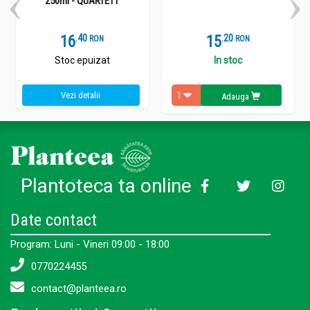
250ml - QUARTETT
16
.
4
15
.
2
RON
RON
Stoc epuizat
In stoc
Vezi detalii
Adauga
Plantoteca ta online
Date contact
Program: Luni - Vineri 09:00 - 18:00
0770224455
contact@planteea.ro