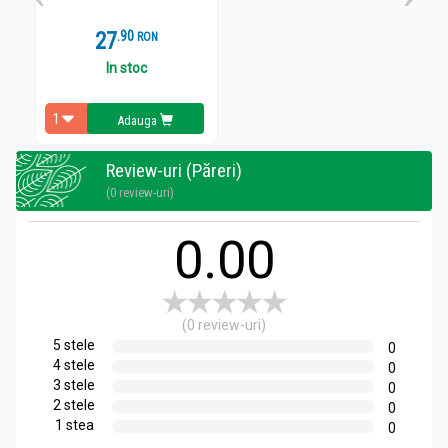
27
.
9
RON
In stoc
Adauga
Review-uri (Păreri)
(0 review-uri)
0.00
(0 review-uri)
5 stele
0
4 stele
0
3 stele
0
2 stele
0
1 stea
0