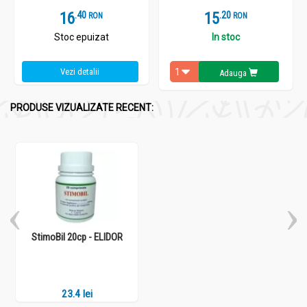
16
.
4
15
.
2
RON
RON
Stoc epuizat
In stoc
Vezi detalii
Adauga
PRODUSE VIZUALIZATE RECENT:
StimoBil 20cp - ELIDOR
23.4 lei