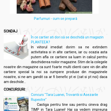
Parfumuri - cum se prepară
SONDAJ
În ce cartier ati dori să se deschidă un magazin
PLANTEEA?
In viitorul imediat dorim sa ne extindem
activitatea si in alte cartiere, iar cu ocazia asta
putem afla ce cartiere sa luam in calcul pentru
deschiderea noilor magazine. Stim de la colegele
noastre din magazine ca sunt foarte multi clienti care vin din alte
cartiere special la noi sa cumpere produse din magazinele
noastre, si ne-am gandit ca ar fi benefic pt ei (cat si pt noi) daca
am deschide...
CONCURSURI:
Concurs "Tara Luanei, Trovantii si Asezarile
Rupestre"
Castiga pentru tine sau pentru cineva drag
TIMP in Tara Luanei! Hai sa vedem impreuna