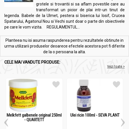
grotele si trovantii si sa aflam povestile care au
transformat un picior de plai intr-un tinut de
legenda. Babele de la Ulmet, pestera si biserica lui Iosif, Crucea
Spatarului, Agatonul Nou si Vechi sunt doar o parte din obiectivele
pe care le vom vizita. REGULAMENTUL...
Planteea nu isi asuma raspunderea pentru rezultatele obtinute in
urma utilizarii produselor deoarece efectele acestora pot fi diferite
de la o persoana la alta.
CELE MAI VANDUTE PRODUSE:
Vezi toate >
Melkfett galbenele original 250ml
Ulei ricin 100ml - SEVA PLANT
- QUARTETT