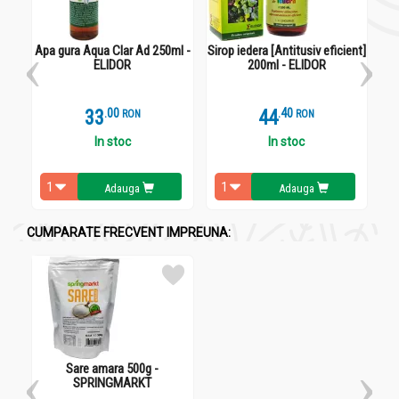
StimoBil 20cp - ELIDOR
1 - 3 comprimate pe zi.
Apa gura Aqua Clar Ad 250ml -
Sirop iedera [Antitusiv eficient]
S
ELIDOR
200ml - ELIDOR
33
.
0
44
.
4
RON
RON
In stoc
In stoc
Adauga
Adauga
CUMPARATE FRECVENT IMPREUNA:
Sare amara 500g -
SPRINGMARKT