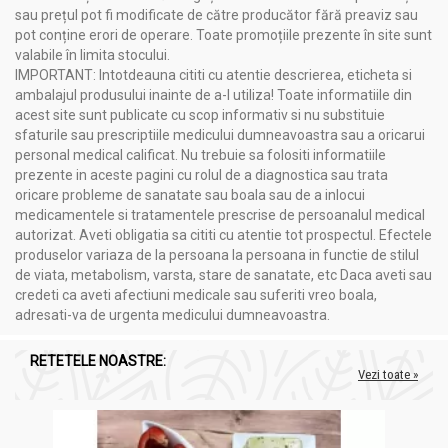
sau prețul pot fi modificate de către producător fără preaviz sau
pot conține erori de operare. Toate promoțiile prezente în site sunt
valabile în limita stocului.
IMPORTANT: Intotdeauna cititi cu atentie descrierea, eticheta si
ambalajul produsului inainte de a-l utiliza! Toate informatiile din
acest site sunt publicate cu scop informativ si nu substituie
sfaturile sau prescriptiile medicului dumneavoastra sau a oricarui
personal medical calificat. Nu trebuie sa folositi informatiile
prezente in aceste pagini cu rolul de a diagnostica sau trata
oricare probleme de sanatate sau boala sau de a inlocui
medicamentele si tratamentele prescrise de persoanalul medical
autorizat. Aveti obligatia sa cititi cu atentie tot prospectul. Efectele
produselor variaza de la persoana la persoana in functie de stilul
de viata, metabolism, varsta, stare de sanatate, etc Daca aveti sau
credeti ca aveti afectiuni medicale sau suferiti vreo boala,
adresati-va de urgenta medicului dumneavoastra.
RETETELE NOASTRE:
Vezi toate »