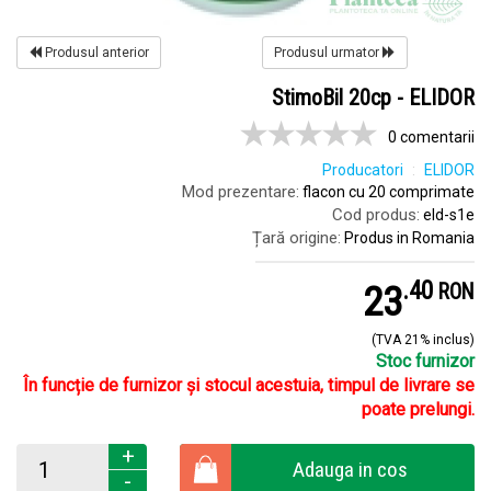
Produsul anterior
Produsul urmator
StimoBil 20cp - ELIDOR
0 comentarii
Producatori
ELIDOR
Mod prezentare:
flacon cu 20 comprimate
Cod produs:
eld-s1e
Țară origine:
Produs in Romania
.
4
23
RON
(TVA 21% inclus)
Stoc furnizor
În funcție de furnizor și stocul acestuia, timpul de livrare se
poate prelungi.
+
Adauga in cos
-