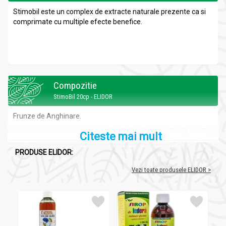
Stimobil este un complex de extracte naturale prezente ca si
comprimate cu multiple efecte benefice.
Compozitie
StimoBil 20cp - ELIDOR
Frunze de Anghinare.
Citeste mai mult
Recomandari
PRODUSE ELIDOR:
StimoBil 20cp - ELIDOR
Vezi toate produsele ELIDOR >
Supliment alimentar, insuficienta biliara, colicistita subacuta si
cronica, angiocolita, hepatita subacuta si cronica, preciroza.
Administrare