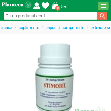
Togg
0 lei
0
navi
acasa
suplimente
capsule, comprimate
extracte si