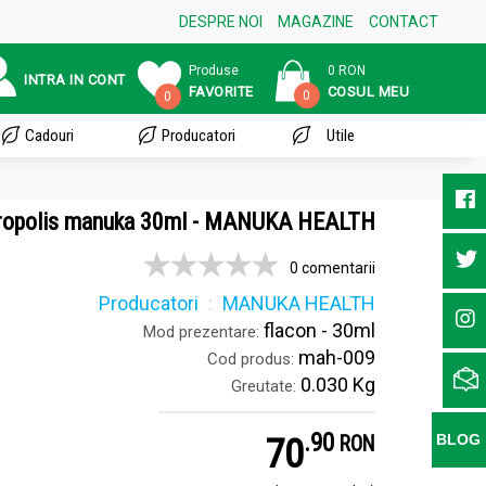
DESPRE NOI
MAGAZINE
CONTACT
Produse
0 RON
INTRA IN CONT
FAVORITE
COSUL MEU
0
0
Cadouri
Producatori
Utile
propolis manuka 30ml - MANUKA HEALTH
0 comentarii
Producatori
MANUKA HEALTH
flacon - 30ml
Mod prezentare:
mah-009
Cod produs:
0.030 Kg
Greutate:
.
9
70
BLOG
RON