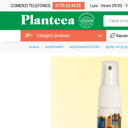
COMENZI TELEFONICE:
0770.22.44.55
Luni - Vineri 09:00 - 
Categorii produse
Raioan
acasa
suplimente
suplimente lichide
spray-uri și p