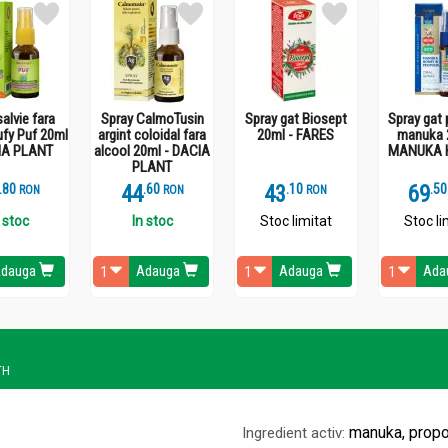
salvie fara
Spray CalmoTusin
Spray gat Biosept
Spray gat 
ufy Puf 20ml
argint coloidal fara
20ml - FARES
manuka 
IA PLANT
alcool 20ml - DACIA
MANUKA 
PLANT
.
8
44
.
6
43
.
1
69
.
5
RON
RON
RON
 stoc
In stoc
Stoc limitat
Stoc li
dauga
Adauga
Adauga
Ada
TH
manuka, propo
Ingredient activ: