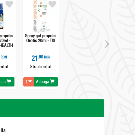
propolis
Spray gat propolis
20ml -
Orotis 20ml - TIS
HEALTH
21
.
8
RON
RON
mitat
Stoc limitat
uga
Adauga
lis