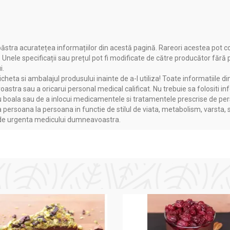
ăstra acuratețea informațiilor din acestă pagină. Rareori acestea pot c
. Unele specificații sau prețul pot fi modificate de către producător fără
i.
heta si ambalajul produsului inainte de a-l utiliza! Toate informatiile di
astra sau a oricarui personal medical calificat. Nu trebuie sa folositi in
boala sau de a inlocui medicamentele si tratamentele prescrise de persoa
a persoana la persoana in functie de stilul de viata, metabolism, varsta, 
a de urgenta medicului dumneavoastra.