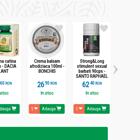
ina catina
Crema balsam
Strong&Long
SuperPote
p - DACIA
afrodiziaca 100ml -
stimulent sexual
100ml -
LANT
BONCHIS
barbati 90cps -
RAPH
SANTO RAPHAEL
.
6
26
.
9
62
.
4
40
.
1
RON
RON
RON
 stoc
In stoc
In stoc
In st
dauga
Adauga
Adauga
Ada