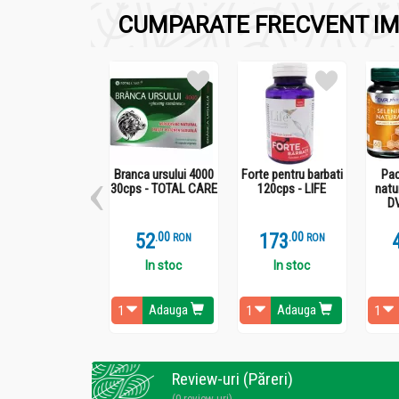
CUMPARATE FRECVENT IM
-1-2 pufuri orale de 3-6 ori/zi.
-Se recomanda administrarea produsului minim
Branca ursului 4000
Forte pentru barbati
Pac
30cps - TOTAL CARE
120cps - LIFE
natu
D
52
.
0
173
.
0
RON
RON
In stoc
In stoc
Adauga
Adauga
Review-uri (Păreri)
(0 review-uri)