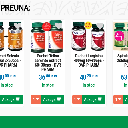
PREUNA:
 7 zile de la aparitia primelor semne de disconfort faringian.
het Seleniu
Pachet Telina
Pachet Larginina
Spirul
ral 2x60cps -
seminte extract
400mg 60+30cps -
2x60c
VR PHARM
60+30cps - DVR
DVR PHARM
P
PHARM
40
.
0
36
.
8
40
.
2
63
RON
RON
RON
In stoc
In stoc
In stoc
In
Adauga
Adauga
Adauga
A