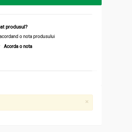
izat produsul?
acordand o nota produsului
Acorda o nota
×