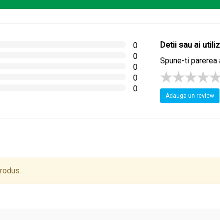
Detii sau ai util
0
0
Spune-ti parerea 
0
0
0
Adauga un review
produs.