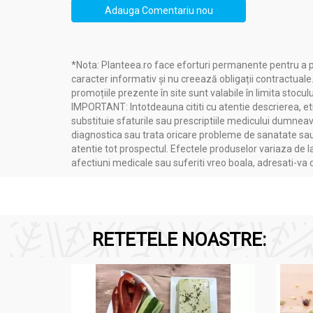
Adauga Comentariu nou
*Nota: Planteea.ro face eforturi permanente pentru a p
caracter informativ și nu creează obligații contractuale
promoțiile prezente în site sunt valabile în limita stoculu
IMPORTANT: Intotdeauna cititi cu atentie descrierea, etic
substituie sfaturile sau prescriptiile medicului dumneavo
diagnostica sau trata oricare probleme de sanatate sau 
atentie tot prospectul. Efectele produselor variaza de l
afectiuni medicale sau suferiti vreo boala, adresati-v
RETETELE NOASTRE: