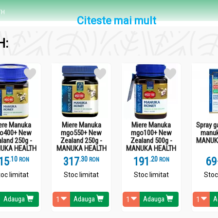
TH
Citeste mai mult
H:
ct 1.50 ml, ulei esential de menta 0.06 ml, Miere 6.00 ml.
TH
ere Manuka
Miere Manuka
Miere Manuka
Spray g
o400+ New
mgo550+ New
mgo100+ New
manuk
 natural, datorită conţinutului său bogat în bioflavonoide, substan
land 250g -
Zealand 250g -
Zealand 500g -
MANUK
a antibacteriană unică în lume. Uleiurile esenţiale au efecte revig
UKA HEALTH
MANUKA HEALTH
MANUKA HEALTH
15
.
1
317
.
3
191
.
2
69
RON
RON
RON
oc limitat
Stoc limitat
Stoc limitat
Stoc
Adauga
Adauga
Adauga
A
TH