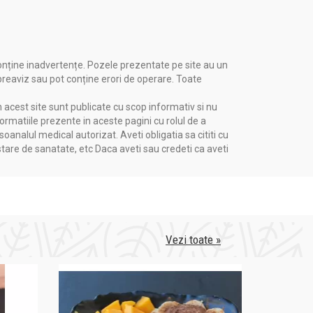
onține inadvertențe. Pozele prezentate pe site au un
 preaviz sau pot conține erori de operare. Toate
n acest site sunt publicate cu scop informativ si nu
formatiile prezente in aceste pagini cu rolul de a
nalul medical autorizat. Aveti obligatia sa cititi cu
stare de sanatate, etc Daca aveti sau credeti ca aveti
Vezi toate »