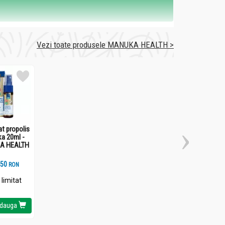
Vezi toate produsele MANUKA HEALTH >
at propolis
a 20ml -
ţe cu proprietăţi antiseptice şi antioxidante.
A HEALTH
orante atât la nivel fizic, cât şi mental.
.
5
RON
 limitat
dauga