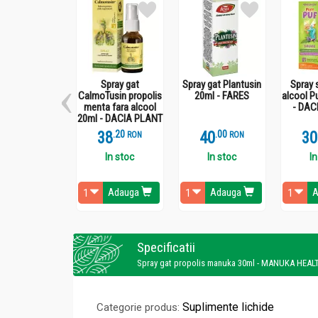
Spray gat
Spray gat Plantusin
Spray 
CalmoTusin propolis
20ml - FARES
alcool P
menta fara alcool
- DAC
20ml - DACIA PLANT
38
.
2
40
.
0
30
RON
RON
In stoc
In stoc
In
Adauga
Adauga
A
Specificatii
Spray gat propolis manuka 30ml - MANUKA HEAL
Suplimente lichide
Categorie produs: