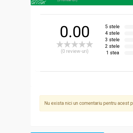
0.00
5 stele
4 stele
3 stele
2 stele
(0 review-uri)
1 stea
Nu exista nici un comentariu pentru acest 