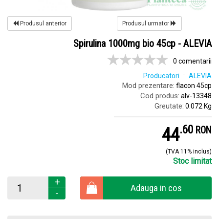
Produsul anterior
Produsul urmator
Spirulina 1000mg bio 45cp - ALEVIA
0 comentarii
Producatori
ALEVIA
Mod prezentare:
flacon 45cp
Cod produs:
alv-13348
Greutate:
0.072 Kg
.
6
44
RON
(TVA 11% inclus)
Stoc limitat
+
Adauga in cos
-