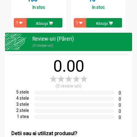
Spirulina 1000mg bio 45cp - ALEVIA
In stoc
In stoc
Câte 1 comprimat de 2-3 ori pe zi.
Se recomandă cure de minimum 3 luni, cu pauză de 2
Adauga
Adauga
săptămâni.
Review-uri (Păreri)
(0 review-uri)
0.00
(0 review-uri)
5 stele
0
4 stele
0
3 stele
0
2 stele
0
1 stea
0
Detii sau ai utilizat produsul?