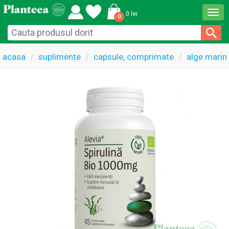
Togg
0 lei
0
navi
acasa
suplimente
capsule, comprimate
alge marin