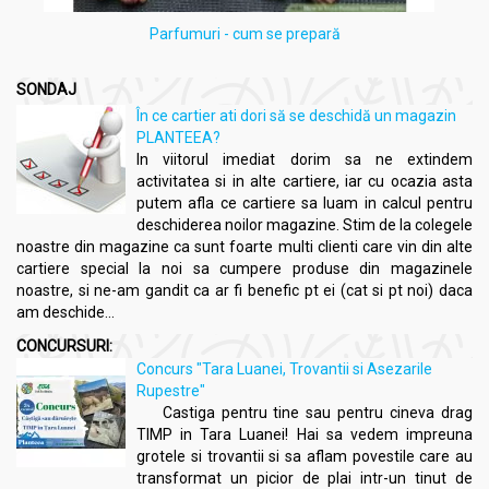
Parfumuri - cum se prepară
SONDAJ
În ce cartier ati dori să se deschidă un magazin
PLANTEEA?
In viitorul imediat dorim sa ne extindem
activitatea si in alte cartiere, iar cu ocazia asta
putem afla ce cartiere sa luam in calcul pentru
deschiderea noilor magazine. Stim de la colegele
noastre din magazine ca sunt foarte multi clienti care vin din alte
cartiere special la noi sa cumpere produse din magazinele
noastre, si ne-am gandit ca ar fi benefic pt ei (cat si pt noi) daca
am deschide...
CONCURSURI:
Concurs "Tara Luanei, Trovantii si Asezarile
Rupestre"
Castiga pentru tine sau pentru cineva drag
TIMP in Tara Luanei! Hai sa vedem impreuna
grotele si trovantii si sa aflam povestile care au
transformat un picior de plai intr-un tinut de