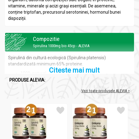
vitamine, minerale și acizi grași esențiali. De asemenea,
conține triptofan, precursorul serotoninei, hormonul bunei
dispoziții.
Compozitie
Spirulina 1000mg bio 45cp - ALEVIA
Spirulină din cultură ecologică (Spirulina platensis)
standardizată minimum 65% proteine.
Citeste mai mult
100% natural
Fără excipienți
PRODUSE ALEVIA:
Vezi toate produsele ALEVIA >
Recomandari
Spirulina 1000mg bio 45cp - ALEVIA
Recomandat ca adjuvant în
:
• Oboseală cronică, epuizare fizică și psihică, imunitate
scăzută, convalescență, anemie, astenie;
• Hepatite cronice, ciroze, gastrite, ulcer gastroduodenal,