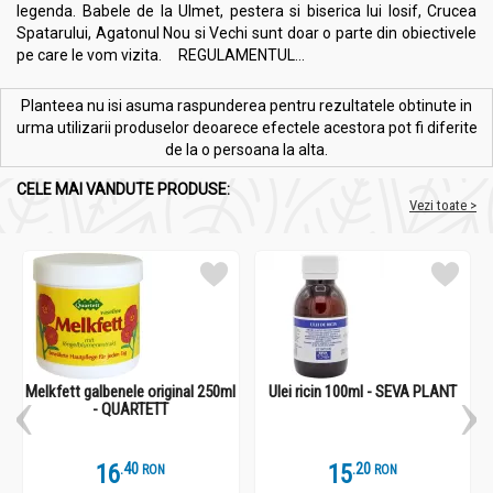
legenda. Babele de la Ulmet, pestera si biserica lui Iosif, Crucea
Spatarului, Agatonul Nou si Vechi sunt doar o parte din obiectivele
pe care le vom vizita. REGULAMENTUL...
Planteea nu isi asuma raspunderea pentru rezultatele obtinute in
urma utilizarii produselor deoarece efectele acestora pot fi diferite
de la o persoana la alta.
CELE MAI VANDUTE PRODUSE:
Vezi toate >
Melkfett galbenele original 250ml
Ulei ricin 100ml - SEVA PLANT
- QUARTETT
16
.
4
15
.
2
RON
RON