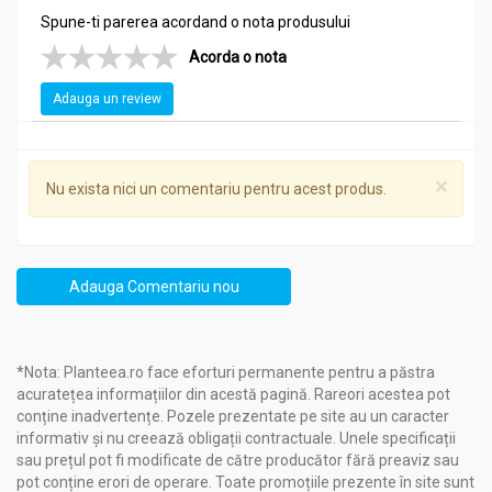
Spune-ti parerea acordand o nota produsului
Acorda o nota
Adauga un review
×
Nu exista nici un comentariu pentru acest produs.
Adauga Comentariu nou
*Nota: Planteea.ro face eforturi permanente pentru a păstra
acuratețea informațiilor din acestă pagină. Rareori acestea pot
conține inadvertențe. Pozele prezentate pe site au un caracter
informativ și nu creează obligații contractuale. Unele specificații
sau prețul pot fi modificate de către producător fără preaviz sau
pot conține erori de operare. Toate promoțiile prezente în site sunt