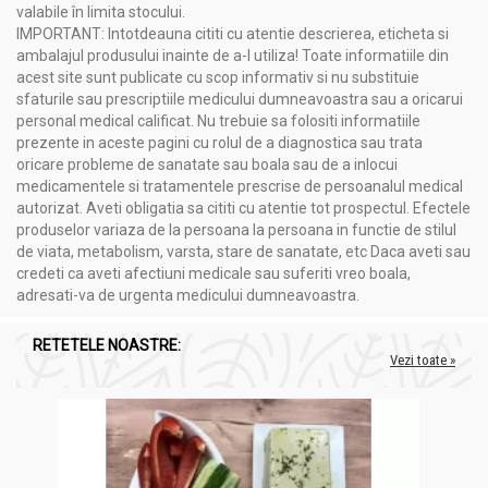
valabile în limita stocului.
IMPORTANT: Intotdeauna cititi cu atentie descrierea, eticheta si
ambalajul produsului inainte de a-l utiliza! Toate informatiile din
acest site sunt publicate cu scop informativ si nu substituie
sfaturile sau prescriptiile medicului dumneavoastra sau a oricarui
personal medical calificat. Nu trebuie sa folositi informatiile
prezente in aceste pagini cu rolul de a diagnostica sau trata
oricare probleme de sanatate sau boala sau de a inlocui
medicamentele si tratamentele prescrise de persoanalul medical
autorizat. Aveti obligatia sa cititi cu atentie tot prospectul. Efectele
produselor variaza de la persoana la persoana in functie de stilul
de viata, metabolism, varsta, stare de sanatate, etc Daca aveti sau
credeti ca aveti afectiuni medicale sau suferiti vreo boala,
adresati-va de urgenta medicului dumneavoastra.
RETETELE NOASTRE:
Vezi toate »