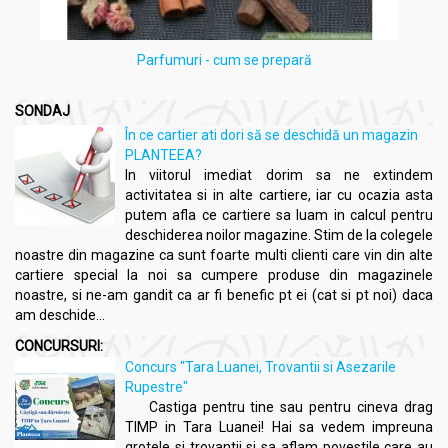
Parfumuri - cum se prepară
SONDAJ
În ce cartier ati dori să se deschidă un magazin
PLANTEEA?
In viitorul imediat dorim sa ne extindem
activitatea si in alte cartiere, iar cu ocazia asta
putem afla ce cartiere sa luam in calcul pentru
deschiderea noilor magazine. Stim de la colegele
noastre din magazine ca sunt foarte multi clienti care vin din alte
cartiere special la noi sa cumpere produse din magazinele
noastre, si ne-am gandit ca ar fi benefic pt ei (cat si pt noi) daca
am deschide...
CONCURSURI:
Concurs "Tara Luanei, Trovantii si Asezarile
Rupestre"
Castiga pentru tine sau pentru cineva drag
TIMP in Tara Luanei! Hai sa vedem impreuna
grotele si trovantii si sa aflam povestile care au