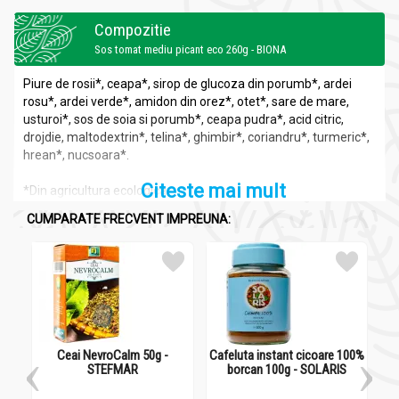
Compozitie
Sos tomat mediu picant eco 260g - BIONA
Piure de rosii*, ceapa*, sirop de glucoza din porumb*, ardei
rosu*, ardei verde*, amidon din orez*, otet*, sare de mare,
usturoi*, sos de soia si porumb*, ceapa pudra*, acid citric,
drojdie, maltodextrin*, telina*, ghimbir*, coriandru*, turmeric*,
hrean*, nucsoara*.
Citeste mai mult
*Din agricultura ecologica.
CUMPARATE FRECVENT IMPREUNA:
Recomandari
Sos tomat mediu picant eco 260g - BIONA
Perfect pentru buritto, sau cu tortilla chips.
Se poate adauga si in mancarurile mexicane, sau in alte
mancaruri.
Ceai NevroCalm 50g -
Cafeluta instant cicoare 100%
STEFMAR
borcan 100g - SOLARIS