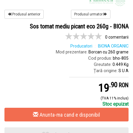
Produsul anterior
Produsul urmator
Sos tomat mediu picant eco 260g - BIONA
0 comentarii
Producatori
BIONA ORGANIC
Mod prezentare:
Borcan cu 260 grame
Cod produs:
bho-805
Greutate:
0.449 Kg
Țară origine:
S U A
.
9
19
RON
(TVA 11% inclus)
Stoc epuizat
Anunta-ma cand e disponibil