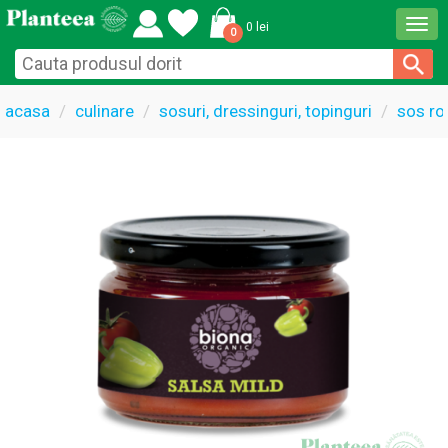
Togg
0 lei
0
navi
acasa
culinare
sosuri, dressinguri, topinguri
sos ro