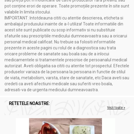
sau prețul pot fi modificate de către producător fără preaviz sau
pot conține erori de operare. Toate promoțiile prezente în site sunt
valabile în limita stocului.
IMPORTANT: Intotdeauna cititi cu atentie descrierea, eticheta si
ambalajul produsului inainte de a-l utiliza! Toate informatiile din
acest site sunt publicate cu scop informativ si nu substituie
sfaturile sau prescriptiile medicului dumneavoastra sau a oricarui
personal medical calificat. Nu trebuie sa folositi informatiile
prezente in aceste pagini cu rolul de a diagnostica sau trata
oricare probleme de sanatate sau boala sau de a inlocui
medicamentele si tratamentele prescrise de persoanalul medical
autorizat. Aveti obligatia sa cititi cu atentie tot prospectul. Efectele
produselor variaza de la persoana la persoana in functie de stilul
de viata, metabolism, varsta, stare de sanatate, etc Daca aveti sau
credeti ca aveti afectiuni medicale sau suferiti vreo boala,
adresati-va de urgenta medicului dumneavoastra.
RETETELE NOASTRE:
Vezi toate »