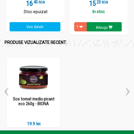
16
.
4
15
.
2
RON
RON
Stoc epuizat
In stoc
Vezi detalii
Adauga
PRODUSE VIZUALIZATE RECENT:
Sos tomat mediu picant
eco 260g - BIONA
19.9 lei