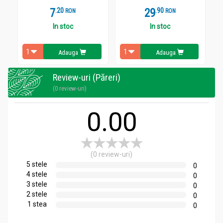
7
.
2
29
.
9
RON
RON
In stoc
In stoc
Adauga
Adauga
Review-uri (Păreri)
(0 review-uri)
0.00
(0 review-uri)
5 stele
0
4 stele
0
3 stele
0
2 stele
0
1 stea
0