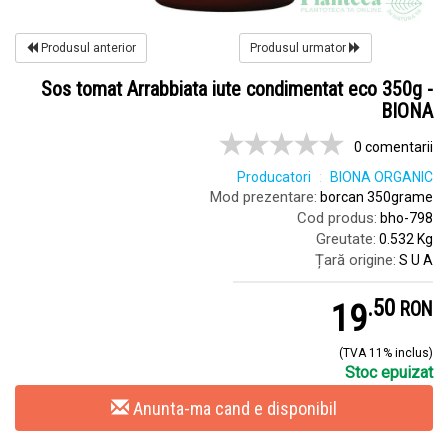
Produsul anterior
Produsul urmator
Sos tomat Arrabbiata iute condimentat eco 350g -
BIONA
0 comentarii
Producatori
BIONA ORGANIC
Mod prezentare:
borcan 350grame
Cod produs:
bho-798
Greutate:
0.532 Kg
Țară origine:
S U A
.
5
19
RON
(TVA 11% inclus)
Stoc epuizat
Anunta-ma cand e disponibil