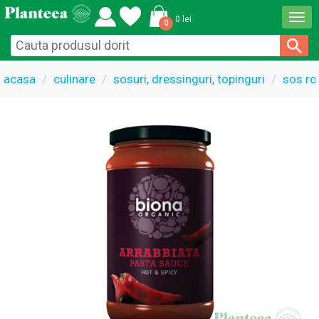
Togg
0 lei
0
navi
acasa
culinare
sosuri, dressinguri, topinguri
sos ro