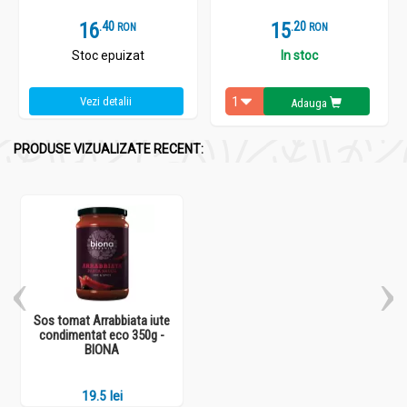
16
.
4
15
.
2
RON
RON
Stoc epuizat
In stoc
Vezi detalii
Adauga
PRODUSE VIZUALIZATE RECENT:
Sos tomat Arrabbiata iute
condimentat eco 350g -
BIONA
19.5 lei