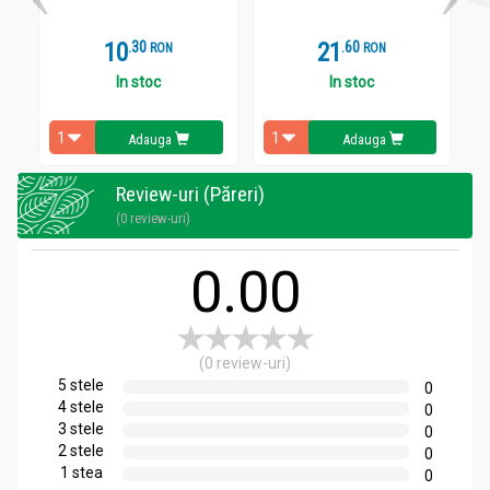
10
.
3
21
.
6
RON
RON
Recomandari
In stoc
In stoc
Sos tomat Arrabbiata iute condimentat eco 350g - BIONA
Pentru o nutritie sanatoasa.
Adauga
Adauga
Review-uri (Păreri)
Administrare
(0 review-uri)
Sos tomat Arrabbiata iute condimentat eco 350g - BIONA
Arrabbiata sos pentru paste - picantă și iute.
0.00
(0 review-uri)
5 stele
0
4 stele
0
3 stele
0
2 stele
0
1 stea
0