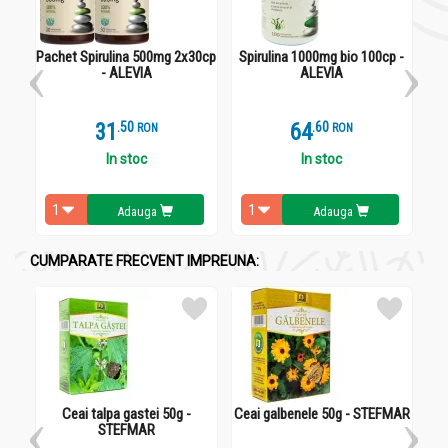
Acțiuni și Recomandări:
Sirop Vermilin copii Dodino 150ml - ALEVIA
Pachet Spirulina 500mg 2x30cp
Spirulina 1000mg bio 100cp -
C
- ALEVIA
ALEVIA
Recomandat ca adjuvant în:
• Paraziți intestinali
• Discomfort abdominal provocat de paraziții intestinali.
31
.
5
64
.
6
RON
RON
Efecte:
In stoc
In stoc
• Efect antibacterian (Cimbru, Nalbă)
• Contribuie la confortul digetiv (Cimbru)
• Contribuie la funcționarea normală a tractului intestinal
Adauga
Adauga
(Ghimbir)
CUMPARATE FRECVENT IMPREUNA:
Doze și mod de administrare:
Sirop Vermilin copii Dodino 150ml - ALEVIA
Copii 3-6 ani:
câte ½ linguriță (2,5ml) de 2 ori pe zi
Copii 6-12 ani:
câte 1 linguriță (5ml) de 2 ori pe zi
Adulți și copii peste 12 ani:
câte 1-2 lingurițe (5ml – 10ml) de 3
Ceai talpa gastei 50g -
Ceai galbenele 50g - STEFMAR
ori pe zi.
STEFMAR
Se administreaza cu o jumătate de oră înainte de masă sau la