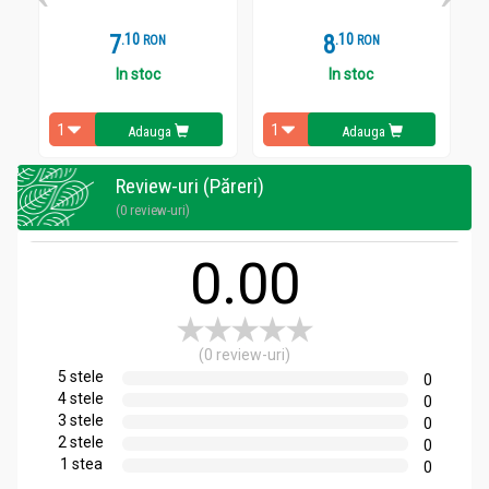
o oră după masă.
7
.
1
8
.
1
RON
RON
In stoc
In stoc
Adauga
Adauga
Review-uri (Păreri)
(0 review-uri)
0.00
(0 review-uri)
5 stele
0
4 stele
0
3 stele
0
2 stele
0
1 stea
0