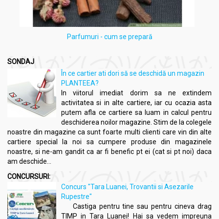
Parfumuri - cum se prepară
SONDAJ
În ce cartier ati dori să se deschidă un magazin
PLANTEEA?
In viitorul imediat dorim sa ne extindem
activitatea si in alte cartiere, iar cu ocazia asta
putem afla ce cartiere sa luam in calcul pentru
deschiderea noilor magazine. Stim de la colegele
noastre din magazine ca sunt foarte multi clienti care vin din alte
cartiere special la noi sa cumpere produse din magazinele
noastre, si ne-am gandit ca ar fi benefic pt ei (cat si pt noi) daca
am deschide...
CONCURSURI:
Concurs "Tara Luanei, Trovantii si Asezarile
Rupestre"
Castiga pentru tine sau pentru cineva drag
TIMP in Tara Luanei! Hai sa vedem impreuna