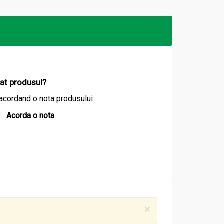
izat produsul?
acordand o nota produsului
Acorda o nota
×