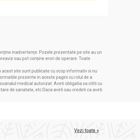
onține inadvertențe. Pozele prezentate pe site au un
 preaviz sau pot conține erori de operare. Toate
n acest site sunt publicate cu scop informativ si nu
formatiile prezente in aceste pagini cu rolul de a
nalul medical autorizat. Aveti obligatia sa cititi cu
stare de sanatate, etc Daca aveti sau credeti ca aveti
Vezi toate »