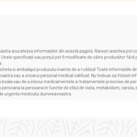
isă pe ambalaj.
ăstra acuratețea informațiilor din acestă pagină. Rareori acestea pot c
. Unele specificații sau prețul pot fi modificate de către producător fără
i.
heta si ambalajul produsului inainte de a-l utiliza! Toate informatiile di
astra sau a oricarui personal medical calificat. Nu trebuie sa folositi in
boala sau de a inlocui medicamentele si tratamentele prescrise de persoa
zi;
a persoana la persoana in functie de stilul de viata, metabolism, varsta, 
a de urgenta medicului dumneavoastra.