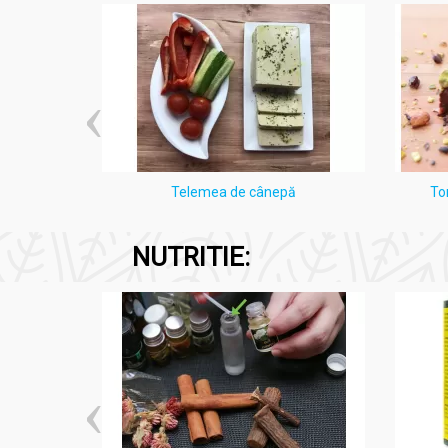
i Lămâie
Telemea de cânepă
To
NUTRITIE: