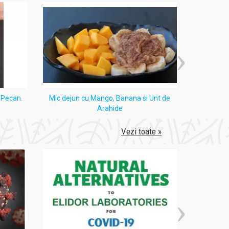
i Pecan.
Mic dejun cu Mango, Banana si Unt de
Tort
Arahide
Vezi toate »