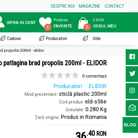
DESPRE NOI
MAGAZINE
CONTACT
Produse
0 RON
INTRA IN CONT
FAVORITE
COSUL MEU
0
0
Cadouri
Producatori
Utile
ad propolis 200ml - elidor
p patlagina brad propolis 200ml - ELIDOR
0 comentarii
Producatori
ELIDOR
sticlă plastic 200ml
Mod prezentare:
eld-s56e
Cod produs:
0.280 Kg
Greutate:
Produs in Romania
Țară origine:
BLOG
.
4
36
RON