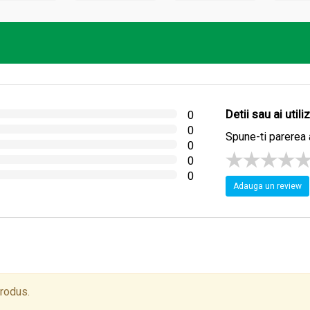
piratorii
i cronice
ăile respiratorii
e organismului
Detii sau ai util
0
0
Spune-ti parerea 
0
0
0
Adauga un review
lor cu hipersensibilitate la unul sau mai multe componente.
variată şi echilibrată.
r.
, la temperatura camerei, ferit de lumina directă a soarelui.
produs.