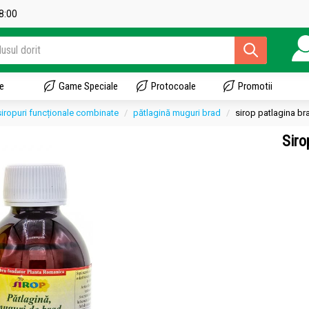
18:00
e
Game Speciale
Protocoale
Promotii
siropuri funcționale combinate
pătlagină muguri brad
sirop patlagina br
Siro