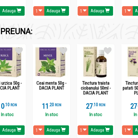
sezonul rece nu trebuie sa lipseasca din casa pentru ca este medic
Adauga
Adauga
Adauga
A
PREUNA:
 g
 10,0 g
 urzica 50g -
Ceai menta 50g -
Tinctura traista
Tinctura
CIA PLANT
DACIA PLANT
ciobanului 50ml -
patati 5
DACIA PLANT
P
10
.
1
11
.
2
27
.
1
27
RON
RON
RON
In stoc
In stoc
In stoc
In
Adauga
Adauga
Adauga
A