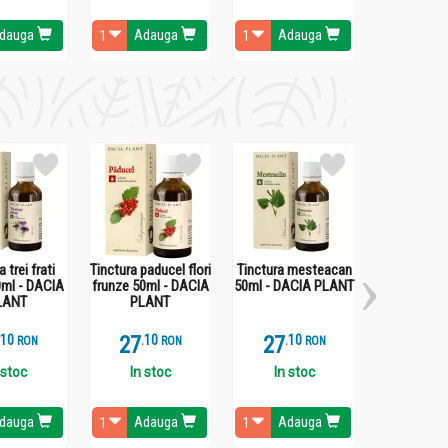
amentul perfect impotriva gatului iritat.
dauga
Adauga
Adauga
Ada
 trei frati
Tinctura paducel flori
Tinctura mesteacan
Tinctura cr
0ml - DACIA
frunze 50ml - DACIA
50ml - DACIA PLANT
50ml - DAC
LANT
PLANT
.
1
27
.
1
27
.
1
27
.
1
RON
RON
RON
 stoc
In stoc
In stoc
In st
dauga
Adauga
Adauga
Ada