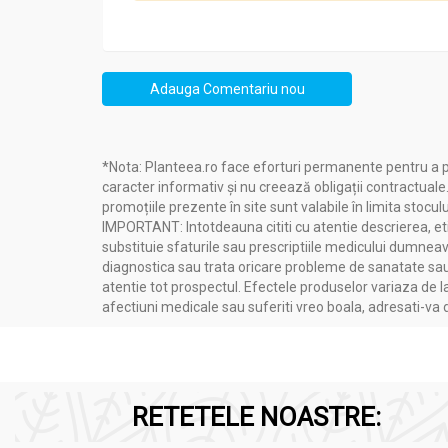
A nu se depăşi doza zilnică recomandată.
A se citi prospectul înainte de utilizare.
A se consuma de preferinţă până la data scr
Adauga Comentariu nou
*Nota: Planteea.ro face eforturi permanente pentru a p
Dozare și mod de administrare:
caracter informativ și nu creează obligații contractuale
promoțiile prezente în site sunt valabile în limita stoculu
Sirop patlagina brad propolis 200ml - ELIDOR
IMPORTANT: Intotdeauna cititi cu atentie descrierea, etic
substituie sfaturile sau prescriptiile medicului dumneavo
diagnostica sau trata oricare probleme de sanatate sau 
copii peste 3 ani:
1 linguriță de 3 ori pe 
atentie tot prospectul. Efectele produselor variaza de l
adulți:
1 lingură de 3 ori pe zi
afectiuni medicale sau suferiti vreo boala, adresati-v
RETETELE NOASTRE: