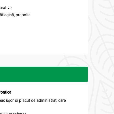
urative
ătlagină, propolis
Pontica
eac ușor si plăcut de administrat, care