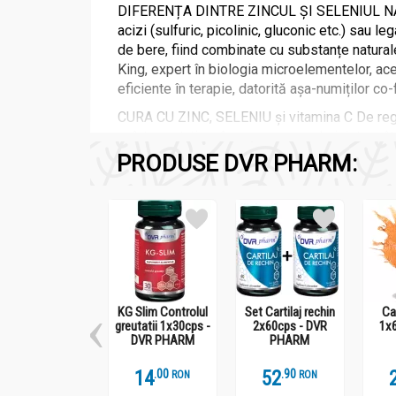
DIFERENȚA DINTRE ZINCUL ȘI SELENIUL NATURA
acizi (sulfuric, picolinic, gluconic etc.) sau l
de bere, fiind combinate cu substanțe naturale
King, expert în biologia microelementelor, ace
eficiente în terapie, datorită așa-numiților co-f
CURA CU ZINC, SELENIU și vitamina C De regu
neîntrerupt, timp în care se vor administra c
PRODUSE DVR PHARM:
CÂND MĂRIM DOZA ZILNICĂ DE ZINC ȘI SELENIU Î
mărire a dozei se recomandă și după intervenți
cea mai activă și cea mai bine tolerate formă 
stimulent al creșterii și al dezvoltării copiilor.
KG Slim Controlul
Set Cartilaj rechin
Car
Compozitie
greutatii 1x30cps -
2x60cps - DVR
1x
DVR PHARM
PHARM
Zinc Seleniu C 60cps - DVR PHARM
14
.
0
52
.
9
RON
RON