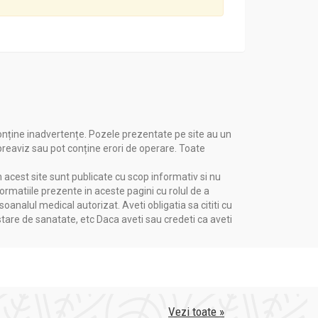
 apariția acestor două afecțiuni, încetinește
e previn apariția ulterioară a infertilității,
dinare ale activității tiroidei, acțiunii lor
e malignizare.
lte ingrediente.
onține inadvertențe. Pozele prezentate pe site au un
 preaviz sau pot conține erori de operare. Toate
n acest site sunt publicate cu scop informativ si nu
formatiile prezente in aceste pagini cu rolul de a
nalul medical autorizat. Aveti obligatia sa cititi cu
stare de sanatate, etc Daca aveti sau credeti ca aveti
e de 12 săptămâni neîntrerupt, timp în care se
te relua.
Vezi toate »