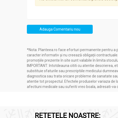
leucemie.
Degenerecență maculară, cataractă
– st
evoluția hipermetropiei, îmbunătățește
Pubertate
– produsul ajută la refacerea e
dar și apariția pubertății precoce sau a
Adauga Comentariu nou
Noduli tiroidieni, afecțiuni tiroidiene în 
hormonale adăugându-se și un efect antit
Precautii si contraindicatii:
Contraindicat perso
*Nota: Planteea.ro face eforturi permanente pentru a p
caracter informativ și nu creează obligații contractuale
promoțiile prezente în site sunt valabile în limita stoculu
IMPORTANT: Intotdeauna cititi cu atentie descrierea, etic
substituie sfaturile sau prescriptiile medicului dumneavo
diagnostica sau trata oricare probleme de sanatate sau 
Administrare
atentie tot prospectul. Efectele produselor variaza de l
Zinc Seleniu C 60cps - DVR PHARM
afectiuni medicale sau suferiti vreo boala, adresati-v
Mod de administrare:
De regulă, administrare
vor administra câte două-patru capsule pe zi
RETETELE NOASTRE: