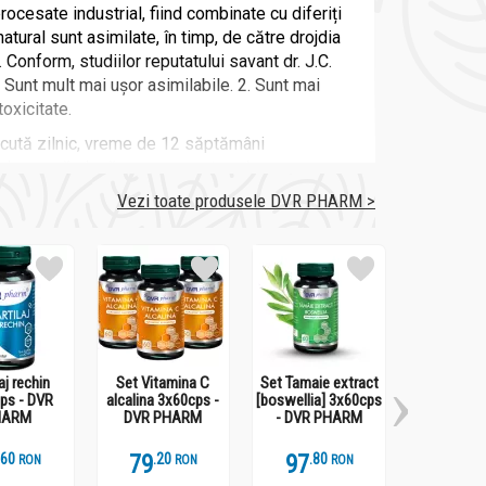
ate industrial, fiind combinate cu diferiți
natural sunt asimilate, în timp, de către drojdia
Conform, studiilor reputatului savant dr. J.C.
 Sunt mult mai ușor asimilabile. 2. Sunt mai
toxicitate.
cută zilnic, vreme de 12 săptămâni
 de pauză, după care se poate relua.
Vezi toate produsele DVR PHARM >
digestive etc.) doza va fi mărită 2-3 ori. O
n drojdia de bere este, în momentul de față,
ției de hormoni, precum și un excelent
aj rechin
Set Vitamina C
Set Tamaie extract
Set Zinc 
ps - DVR
alcalina 3x60cps -
[boswellia] 3x60cps
2x60cps 
HARM
DVR PHARM
- DVR PHARM
PHA
.
6
79
.
2
97
.
8
52
.
8
RON
RON
RON