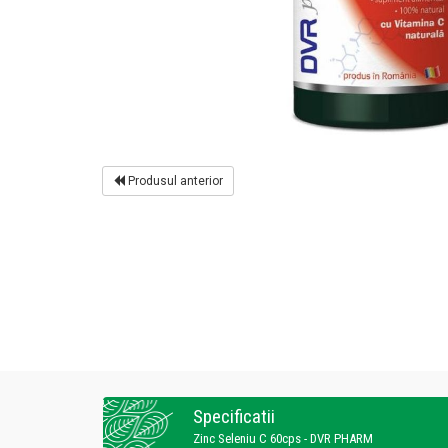
Produsul anterior
Specificatii
Zinc Seleniu C 60cps - DVR PHARM