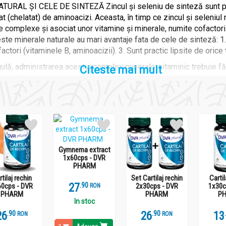
L ȘI CELE DE SINTEZĂ Zincul și seleniu de sinteză sunt proces
egat (chelatat) de aminoacizi. Aceasta, în timp ce zincul și seleniul 
 complexe și asociat unor vitamine și minerale, numite cofactori. 
ste minerale naturale au mari avantaje fata de cele de sinteză: 1.
actori (vitaminele B, aminoacizii). 3. Sunt practic lipsite de orice 
lă, administrarea acestui complex mineralo-vitaminic trebuie fă
Citeste mai mult
âte două-patru capsule pe zi. O cură este urmată de 15-30 de zile
n perioada infecțiilor acute (gripe, cistite, pneumonii, viroze 
i chirurgicale sau în periodele cu stres intens. Zincul extras di
de zinc. Este un eficient stimulent imunitar, un reglator al secre
Gymnema extract
1x60cps - DVR
PHARM
tilaj rechin
Set Cartilaj rechin
Cartil
27
.
9
60cps - DVR
2x30cps - DVR
1x30c
RON
PHARM
PHARM
P
In stoc
26
.
9
26
.
9
13
RON
RON