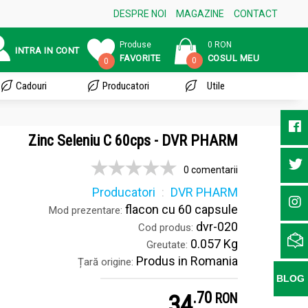
DESPRE NOI
MAGAZINE
CONTACT
Produse
0 RON
INTRA IN CONT
FAVORITE
COSUL MEU
0
0
Cadouri
Producatori
Utile
Zinc Seleniu C 60cps - DVR PHARM
0 comentarii
Producatori
DVR PHARM
flacon cu 60 capsule
Mod prezentare:
dvr-020
Cod produs:
0.057 Kg
Greutate:
Produs in Romania
Țară origine:
BLOG
.
7
34
RON