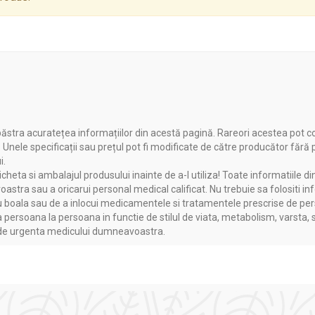
udiile au arătat că administrarea zincului și a vitaminei C previne
 vederea nocturnă.
chilibrului hormonal la copii și adolecenți. Curele cu aceste mineral
 tulburărilor hormonale care pot veni o dată cu pubertatea.
general
– seleniul și vitamina C naturală sunt niște reglatoare extraor
umoral intens, util în cazul afecțiunilor tiroidiene cu potențial d
anelor alergice la produsele apicole sau la oricare dintre celela
ăstra acuratețea informațiilor din acestă pagină. Rareori acestea pot c
. Unele specificații sau prețul pot fi modificate de către producător fără
i.
heta si ambalajul produsului inainte de a-l utiliza! Toate informatiile di
astra sau a oricarui personal medical calificat. Nu trebuie sa folositi in
boala sau de a inlocui medicamentele si tratamentele prescrise de persoa
a persoana la persoana in functie de stilul de viata, metabolism, varsta, 
a de urgenta medicului dumneavoastra.
a acestui complex mineralo-vitaminic trebuie făcută zilnic, vrem
. O cură este urmată de 15-30 de zile de pauză, după care se poa