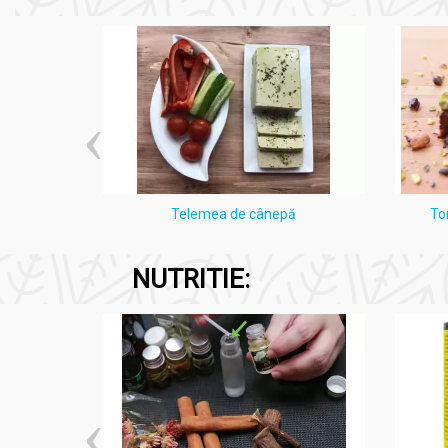
i Lămâie
Telemea de cânepă
To
NUTRITIE: