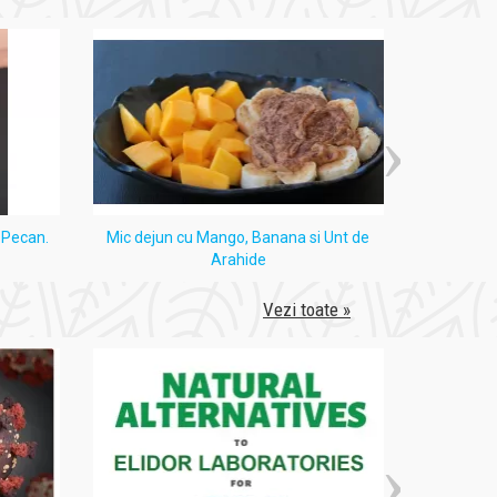
i Pecan.
Mic dejun cu Mango, Banana si Unt de
Tort
Arahide
Vezi toate »