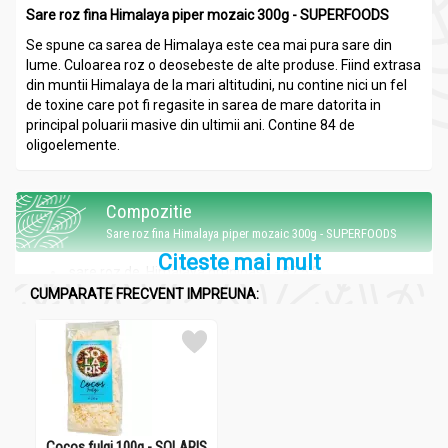
Sare roz fina Himalaya piper mozaic 300g - SUPERFOODS
Se spune ca sarea de Himalaya este cea mai pura sare din
lume. Culoarea roz o deosebeste de alte produse. Fiind extrasa
din muntii Himalaya de la mari altitudini, nu contine nici un fel
de toxine care pot fi regasite in sarea de mare datorita in
principal poluarii masive din ultimii ani. Contine 84 de
oligoelemente.
Compozitie
Sare roz fina Himalaya piper mozaic 300g - SUPERFOODS
Citeste mai mult
sare roz de Himalaya grunjoasa - 87.5 %
piper - 12,5%( piper negru,
alb,
rosu
si verde)
CUMPARATE FRECVENT IMPREUNA:
Acțiuni și recomandări:
Sare roz fina Himalaya piper mozaic 300g - SUPERFOODS
Pentru o nutritie sanatoasa.
Cocos fulgi 100g - SOLARIS