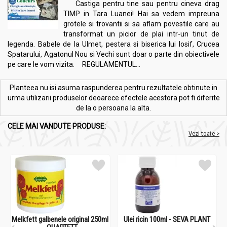
Castiga pentru tine sau pentru cineva drag
TIMP in Tara Luanei! Hai sa vedem impreuna
grotele si trovantii si sa aflam povestile care au
transformat un picior de plai intr-un tinut de
legenda. Babele de la Ulmet, pestera si biserica lui Iosif, Crucea
Spatarului, Agatonul Nou si Vechi sunt doar o parte din obiectivele
pe care le vom vizita. REGULAMENTUL...
Planteea nu isi asuma raspunderea pentru rezultatele obtinute in
urma utilizarii produselor deoarece efectele acestora pot fi diferite
de la o persoana la alta.
CELE MAI VANDUTE PRODUSE:
Vezi toate >
Melkfett galbenele original 250ml
Ulei ricin 100ml - SEVA PLANT