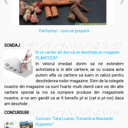
Parfumuri - cum se prepară
SONDAJ
În ce cartier ati dori să se deschidă un magazin
PLANTEEA?
In viitorul imediat dorim sa ne extindem
activitatea si in alte cartiere, iar cu ocazia asta
putem afla ce cartiere sa luam in calcul pentru
deschiderea noilor magazine. Stim de la colegele
noastre din magazine ca sunt foarte multi clienti care vin din alte
cartiere special la noi sa cumpere produse din magazinele
noastre, si ne-am gandit ca ar fi benefic pt ei (cat si pt noi) daca
am deschide...
CONCURSURI:
Concurs "Tara Luanei, Trovantii si Asezarile
Rupestre"