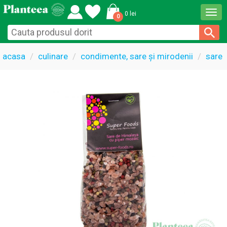
Togg
0 lei
0
navi
acasa
culinare
condimente, sare și mirodenii
sare