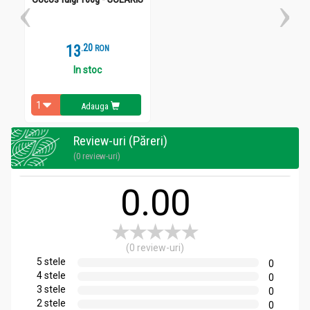
Mod de consumare:
Sare roz fina Himalaya piper mozaic 300g - SUPERFOODS
13
.
2
RON
Se adauga ca atare in preparate conform instructiunilor din
In stoc
reteta.
Adauga
Review-uri (Păreri)
(0 review-uri)
0.00
(0 review-uri)
5 stele
0
4 stele
0
3 stele
0
2 stele
0