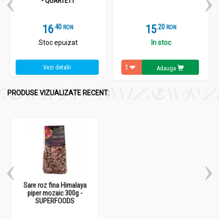
- QUARTETT
16
.
4
15
.
2
RON
RON
Stoc epuizat
In stoc
Vezi detalii
Adauga
PRODUSE VIZUALIZATE RECENT:
Sare roz fina Himalaya
piper mozaic 300g -
SUPERFOODS