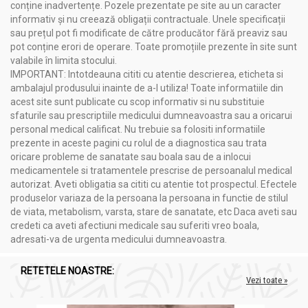
conține inadvertențe. Pozele prezentate pe site au un caracter
informativ și nu creează obligații contractuale. Unele specificații
sau prețul pot fi modificate de către producător fără preaviz sau
pot conține erori de operare. Toate promoțiile prezente în site sunt
valabile în limita stocului.
IMPORTANT: Intotdeauna cititi cu atentie descrierea, eticheta si
ambalajul produsului inainte de a-l utiliza! Toate informatiile din
acest site sunt publicate cu scop informativ si nu substituie
sfaturile sau prescriptiile medicului dumneavoastra sau a oricarui
personal medical calificat. Nu trebuie sa folositi informatiile
prezente in aceste pagini cu rolul de a diagnostica sau trata
oricare probleme de sanatate sau boala sau de a inlocui
medicamentele si tratamentele prescrise de persoanalul medical
autorizat. Aveti obligatia sa cititi cu atentie tot prospectul. Efectele
produselor variaza de la persoana la persoana in functie de stilul
de viata, metabolism, varsta, stare de sanatate, etc Daca aveti sau
credeti ca aveti afectiuni medicale sau suferiti vreo boala,
adresati-va de urgenta medicului dumneavoastra.
RETETELE NOASTRE:
Vezi toate »