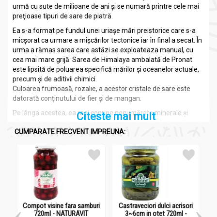
urmă cu sute de milioane de ani şi se numară printre cele mai
preţioase tipuri de sare de piatră.
Ea s-a format pe fundul unei uriaşe mări preistorice care s-a
micşorat ca urmare a mișcărilor tectonice iar în final a secat. În
urma a rămas sarea care astăzi se exploateaza manual, cu
cea mai mare grijă. Sarea de Himalaya ambalată de Pronat
este lipsită de poluarea specifică mărilor şi oceanelor actuale,
precum şi de aditivii chimici.
Culoarea frumoasă, rozalie, a acestor cristale de sare este
datorată conținutului de fier şi de mangan.
Pe lânga acestea, ea mai conţine nenumărate minerale şi
Citeste mai mult
oligoelemente care conferă acestei sări gourmet un gust şi un
CUMPARATE FRECVENT IMPREUNA:
rafinament aparte. În comparaţie cu sarea de masă obișnuită,
această sare are un gust mult mai delicat şi mai plăcut, fiind
una din cele mai valoroase tipuri de sare gourmet.
Compozitie
Sare roz fina Himalaya 500g - PRONAT
Compot visine fara samburi
Castraveciori dulci acrisori
Sare de Himalaya.
720ml - NATURAVIT
3~6cm in otet 720ml -