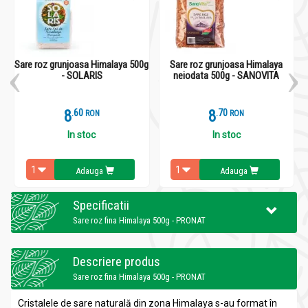
Sare roz grunjoasa Himalaya 500g
Sare roz grunjoasa Himalaya
- SOLARIS
neiodata 500g - SANOVITA
8
.
6
8
.
7
RON
RON
In stoc
In stoc
Adauga
Adauga
Specificatii
Sare roz fina Himalaya 500g - PRONAT
Descriere produs
Sare roz fina Himalaya 500g - PRONAT
Cristalele de sare naturală din zona Himalaya s-au format în