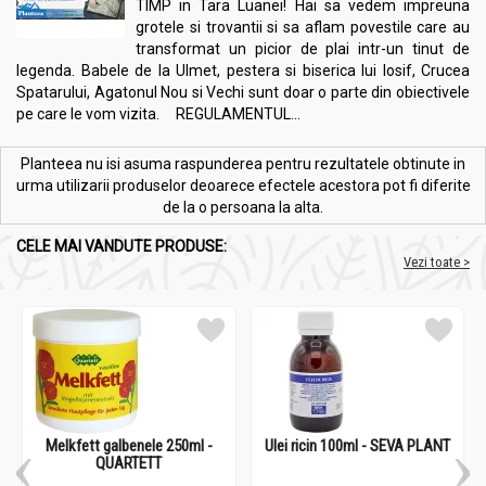
TIMP in Tara Luanei! Hai sa vedem impreuna
grotele si trovantii si sa aflam povestile care au
transformat un picior de plai intr-un tinut de
legenda. Babele de la Ulmet, pestera si biserica lui Iosif, Crucea
Spatarului, Agatonul Nou si Vechi sunt doar o parte din obiectivele
pe care le vom vizita. REGULAMENTUL...
Planteea nu isi asuma raspunderea pentru rezultatele obtinute in
urma utilizarii produselor deoarece efectele acestora pot fi diferite
de la o persoana la alta.
CELE MAI VANDUTE PRODUSE:
Vezi toate >
Melkfett galbenele 250ml -
Ulei ricin 100ml - SEVA PLANT
QUARTETT