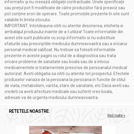
informativ și nu creează obligații contractuale. Unele specificații
sau prețul pot fi modificate de către producător fără preaviz sau
pot conține erori de operare. Toate promoțiile prezente în site sunt
valabile în limita stocului.
IMPORTANT: Intotdeauna cititi cu atentie descrierea, eticheta si
ambalajul produsului inainte de a-l utiliza! Toate informatiile din
acest site sunt publicate cu scop informativ si nu substituie
sfaturile sau prescriptiile medicului dumneavoastra sau a oricarui
personal medical calificat. Nu trebuie sa folositi informatiile
prezente in aceste pagini cu rolul de a diagnostica sau trata
oricare probleme de sanatate sau boala sau de a inlocui
medicamentele si tratamentele prescrise de persoanalul medical
autorizat. Aveti obligatia sa cititi cu atentie tot prospectul. Efectele
produselor variaza de la persoana la persoana in functie de stilul
de viata, metabolism, varsta, stare de sanatate, etc Daca aveti sau
credeti ca aveti afectiuni medicale sau suferiti vreo boala,
adresati-va de urgenta medicului dumneavoastra.
RETETELE NOASTRE:
Vezi toate »