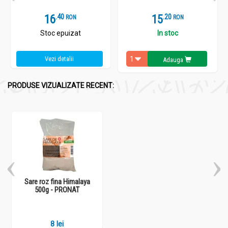
16
.
4
15
.
2
RON
RON
Stoc epuizat
In stoc
Vezi detalii
Adauga
PRODUSE VIZUALIZATE RECENT:
Sare roz fina Himalaya
500g - PRONAT
8 lei