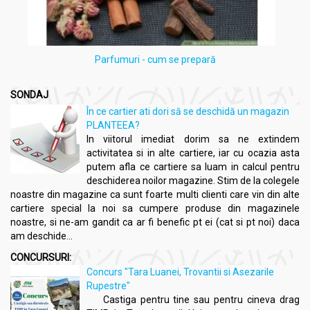
Parfumuri - cum se prepară
SONDAJ
În ce cartier ati dori să se deschidă un magazin
PLANTEEA?
In viitorul imediat dorim sa ne extindem
activitatea si in alte cartiere, iar cu ocazia asta
putem afla ce cartiere sa luam in calcul pentru
deschiderea noilor magazine. Stim de la colegele
noastre din magazine ca sunt foarte multi clienti care vin din alte
cartiere special la noi sa cumpere produse din magazinele
noastre, si ne-am gandit ca ar fi benefic pt ei (cat si pt noi) daca
am deschide...
CONCURSURI:
Concurs "Tara Luanei, Trovantii si Asezarile
Rupestre"
Castiga pentru tine sau pentru cineva drag