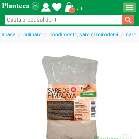
Togg
0 lei
0
navi
acasa
culinare
condimente, sare și mirodenii
sare