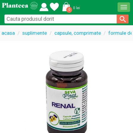
Togg
0 lei
0
navi
acasa
suplimente
capsule, comprimate
formule de