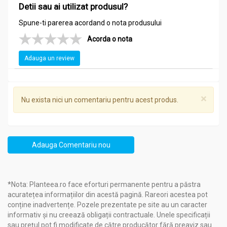
Detii sau ai utilizat produsul?
înlocuiască un regim alimentar variat si echilibrat si un mod de
viată sănătos.
Spune-ti parerea acordand o nota produsului
A nu se depăși doza recomandata pentru consumul zilnic.
Acorda o nota
A nu se lăsa la îndemâna si la vederea copiilor mici.
Adauga un review
Administrare
Renal 60cps - SEVA PLANT
×
Nu exista nici un comentariu pentru acest produs.
Copii peste 12 ani
: 1 capsula pe zi, pe stomacul gol;
Adulți
: 1 capsula de 2-3 ori pe zi, pe stomacul gol.
Se administrează de la apariția primelor semne de disconfort
Adauga Comentariu nou
la nivel urinar (durere, urinari frecvente, iritație).
*Nota: Planteea.ro face eforturi permanente pentru a păstra
acuratețea informațiilor din acestă pagină. Rareori acestea pot
conține inadvertențe. Pozele prezentate pe site au un caracter
informativ și nu creează obligații contractuale. Unele specificații
sau prețul pot fi modificate de către producător fără preaviz sau