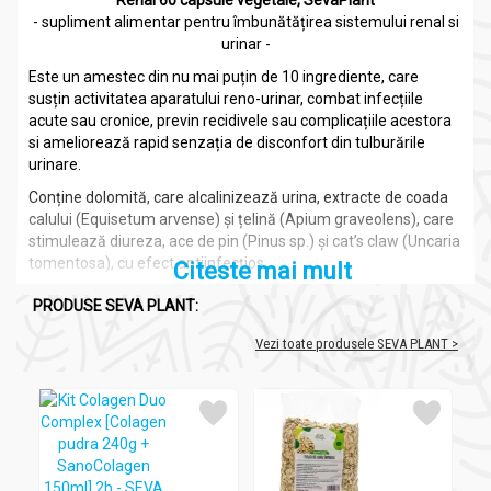
Renal 60 capsule vegetale, SevaPlant
- supliment alimentar pentru îmbunătățirea sistemului renal si
urinar -
Este un amestec din nu mai puțin de 10 ingrediente, care
susțin activitatea aparatului reno-urinar, combat infecțiile
acute sau cronice, previn recidivele sau complicațiile acestora
si ameliorează rapid senzația de disconfort din tulburările
urinare.
Conține dolomită, care alcalinizează urina, extracte de coada
calului (Equisetum arvense) și țelină (Apium graveolens), care
stimulează diureza, ace de pin (Pinus sp.) și cat’s claw (Uncaria
tomentosa), cu efect antiinfecțios.
Citeste mai mult
Mai conține albastru de metilen si extract din frunze de coacăz
PRODUSE SEVA PLANT:
negru, cu rezultate de la prima utilizare, concepute pentru
reducerea riscului de contaminare bacteriana a cailor urinare.
Vezi toate produsele SEVA PLANT >
Compozitie
Renal 60cps - SEVA PLANT
Dolomită cu granulație de max. 250 µ: 110mg;