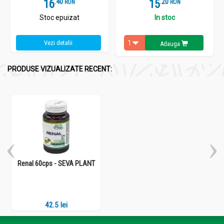
16
.
4
15
.
2
RON
RON
Stoc epuizat
In stoc
Vezi detalii
Adauga
PRODUSE VIZUALIZATE RECENT:
Renal 60cps - SEVA PLANT
42.5 lei