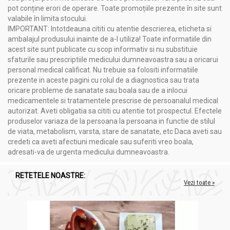
pot conține erori de operare. Toate promoțiile prezente în site sunt
valabile în limita stocului.
IMPORTANT: Intotdeauna cititi cu atentie descrierea, eticheta si
ambalajul produsului inainte de a-l utiliza! Toate informatiile din
acest site sunt publicate cu scop informativ si nu substituie
sfaturile sau prescriptiile medicului dumneavoastra sau a oricarui
personal medical calificat. Nu trebuie sa folositi informatiile
prezente in aceste pagini cu rolul de a diagnostica sau trata
oricare probleme de sanatate sau boala sau de a inlocui
medicamentele si tratamentele prescrise de persoanalul medical
autorizat. Aveti obligatia sa cititi cu atentie tot prospectul. Efectele
produselor variaza de la persoana la persoana in functie de stilul
de viata, metabolism, varsta, stare de sanatate, etc Daca aveti sau
credeti ca aveti afectiuni medicale sau suferiti vreo boala,
adresati-va de urgenta medicului dumneavoastra.
RETETELE NOASTRE:
Vezi toate »