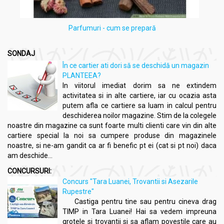
Parfumuri - cum se prepară
SONDAJ
În ce cartier ati dori să se deschidă un magazin
PLANTEEA?
In viitorul imediat dorim sa ne extindem
activitatea si in alte cartiere, iar cu ocazia asta
putem afla ce cartiere sa luam in calcul pentru
deschiderea noilor magazine. Stim de la colegele
noastre din magazine ca sunt foarte multi clienti care vin din alte
cartiere special la noi sa cumpere produse din magazinele
noastre, si ne-am gandit ca ar fi benefic pt ei (cat si pt noi) daca
am deschide...
CONCURSURI:
Concurs "Tara Luanei, Trovantii si Asezarile
Rupestre"
Castiga pentru tine sau pentru cineva drag
TIMP in Tara Luanei! Hai sa vedem impreuna
grotele si trovantii si sa aflam povestile care au