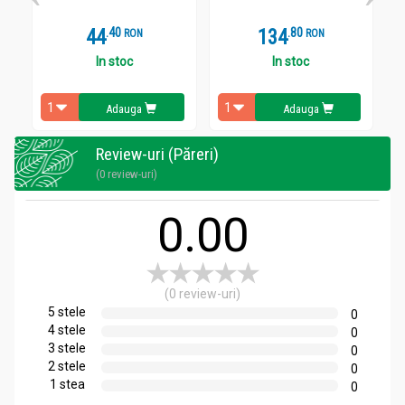
44
.
4
134
.
8
RON
RON
In stoc
In stoc
Adauga
Adauga
Review-uri (Păreri)
(0 review-uri)
0.00
(0 review-uri)
5 stele
0
4 stele
0
3 stele
0
2 stele
0
1 stea
0