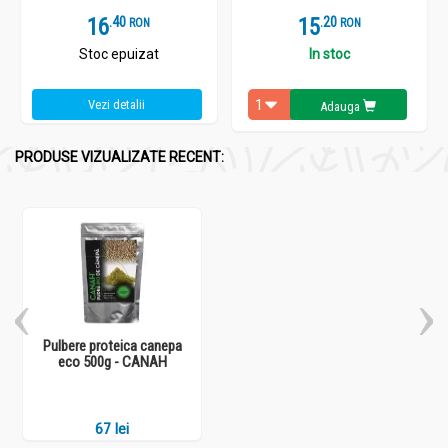
16
.
4
15
.
2
RON
RON
Stoc epuizat
In stoc
Vezi detalii
Adauga
PRODUSE VIZUALIZATE RECENT:
Pulbere proteica canepa
eco 500g - CANAH
67 lei