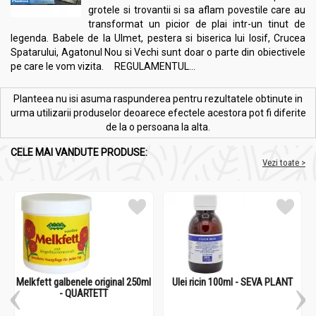
grotele si trovantii si sa aflam povestile care au
transformat un picior de plai intr-un tinut de
legenda. Babele de la Ulmet, pestera si biserica lui Iosif, Crucea
Spatarului, Agatonul Nou si Vechi sunt doar o parte din obiectivele
pe care le vom vizita. REGULAMENTUL...
Planteea nu isi asuma raspunderea pentru rezultatele obtinute in
urma utilizarii produselor deoarece efectele acestora pot fi diferite
de la o persoana la alta.
CELE MAI VANDUTE PRODUSE:
Vezi toate >
Melkfett galbenele original 250ml
Ulei ricin 100ml - SEVA PLANT
- QUARTETT