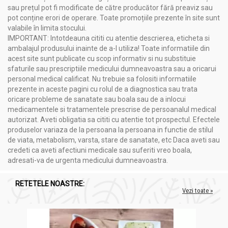
sau prețul pot fi modificate de către producător fără preaviz sau
pot conține erori de operare. Toate promoțiile prezente în site sunt
valabile în limita stocului.
IMPORTANT: Intotdeauna cititi cu atentie descrierea, eticheta si
ambalajul produsului inainte de a-l utiliza! Toate informatiile din
acest site sunt publicate cu scop informativ si nu substituie
sfaturile sau prescriptiile medicului dumneavoastra sau a oricarui
personal medical calificat. Nu trebuie sa folositi informatiile
prezente in aceste pagini cu rolul de a diagnostica sau trata
oricare probleme de sanatate sau boala sau de a inlocui
medicamentele si tratamentele prescrise de persoanalul medical
autorizat. Aveti obligatia sa cititi cu atentie tot prospectul. Efectele
produselor variaza de la persoana la persoana in functie de stilul
de viata, metabolism, varsta, stare de sanatate, etc Daca aveti sau
credeti ca aveti afectiuni medicale sau suferiti vreo boala,
adresati-va de urgenta medicului dumneavoastra.
RETETELE NOASTRE:
Vezi toate »