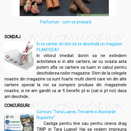
Parfumuri - cum se prepară
SONDAJ
În ce cartier ati dori să se deschidă un magazin
PLANTEEA?
In viitorul imediat dorim sa ne extindem
activitatea si in alte cartiere, iar cu ocazia asta
putem afla ce cartiere sa luam in calcul pentru
deschiderea noilor magazine. Stim de la colegele
noastre din magazine ca sunt foarte multi clienti care vin din alte
cartiere special la noi sa cumpere produse din magazinele
noastre, si ne-am gandit ca ar fi benefic pt ei (cat si pt noi) daca
am deschide...
CONCURSURI:
Concurs "Tara Luanei, Trovantii si Asezarile
Rupestre"
Castiga pentru tine sau pentru cineva drag
TIMP in Tara Luanei! Hai sa vedem impreuna