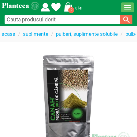
Togg
0 lei
0
navi
acasa
suplimente
pulberi, suplimente solubile
pulbe