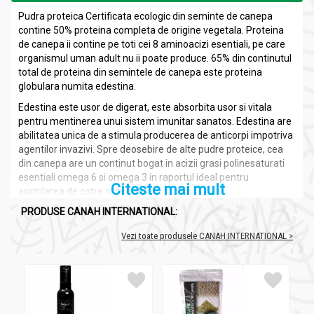
Pudra proteica Certificata ecologic din seminte de canepa
contine 50% proteina completa de origine vegetala. Proteina
de canepa ii contine pe toti cei 8 aminoacizi esentiali, pe care
organismul uman adult nu ii poate produce. 65% din continutul
total de proteina din semintele de canepa este proteina
globulara numita edestina.
Edestina este usor de digerat, este absorbita usor si vitala
pentru mentinerea unui sistem imunitar sanatos. Edestina are
abilitatea unica de a stimula producerea de anticorpi impotriva
agentilor invazivi. Spre deosebire de alte pudre proteice, cea
din canepa are un continut bogat in acizii grasi polinesaturati
esentiali omega 6 si omega 3 in raportul ideal pentru
Citeste mai mult
asimilarea de catre organism.
PRODUSE CANAH INTERNATIONAL:
Compozitie
Vezi toate produsele CANAH INTERNATIONAL >
Pulbere proteica canepa eco 500g - CANAH
Pudra proteica din seminte de canepa Naturala