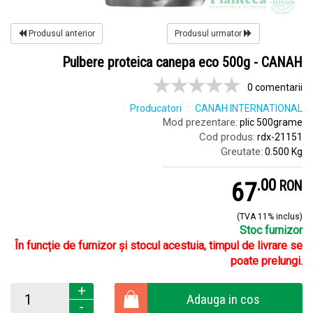
Produsul anterior
Produsul urmator
Pulbere proteica canepa eco 500g - CANAH
0 comentarii
Producatori
CANAH INTERNATIONAL
Mod prezentare:
plic 500grame
Cod produs:
rdx-21151
Greutate:
0.500 Kg
.
0
67
RON
(TVA 11% inclus)
Stoc furnizor
În funcție de furnizor și stocul acestuia, timpul de livrare se
poate prelungi.
+
Adauga in cos
-