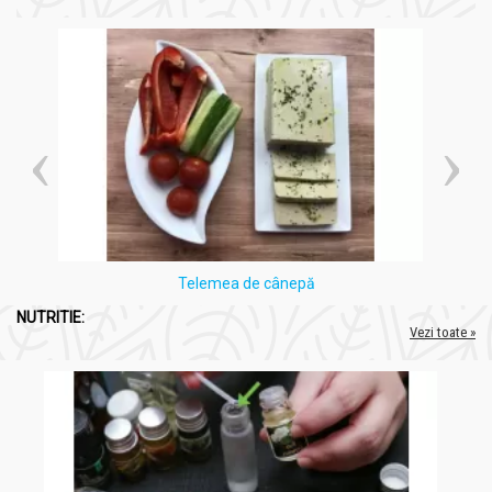
Ginseng siberian (Eleutheroccocus senticosus)
,
rădăcină, pulbere: 50mg;
Drojdie de bere (Sacharomyces cerevisiae)
, extract cu
min. 100000 ppm Zinc: 30mg;
Coada calului (Equisetum arvense)
, părți aeriene, extract
hidroalcoolic uscat, cu min. 7% siliciu: 25mg;
Palmier pitic
(Serenoa repens)
, fructe, extract apos 1:1
(maltodextrină din grâu): 25mg;
Coacăz negru (Ribes nigrum)
, frunze, extract apos cu
15% polifenoli: 25mg;
Drojdie de bere (Saccharomyces cerevisiae)
, extract cu
2000ppm Seleniu: 15mg
Capsulă tare (gelatină)
Telemea de cânepă
NUTRITIE:
Vezi toate »
Acțiuni și Recomandări:
ProstatoSinergic 180cps - SYNERGY PLANT
Beneficii:
Menținerea sănătății prostatei:
Ingredientele naturale,
precum palmierul pitic și coada-calului, contribuie la