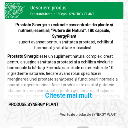
Descriere produs
ProstatoSinergic 180cps - SYNERGY PLANT
Prostato Sinergic cu extracte concentrate din plante și
nutrienți esențiali, "Putere din Natură", 180 capsule,
SynergyPlant
- suport avansat pentru sănătatea prostatei, echilibrul
hormonal și vitalitate masculină -
Prostato Sinergic
este un supliment natural complex, creat
pentru a susține sănătatea prostatei și a echilibra nivelurile
hormonale la bărbați. Formula sa include un amestec de 10
ingrediente naturale, fiecare având roluri specifice în
menținerea unei prostate sănătoase și funcționării normale a
aparatului genito-urinar. Acest produs este un aliat puternic
atât pentru prevenirea, cât și pentru gestionarea afecțiunilor
Citeste mai mult
prostatei, incluzând hiperplazia benignă de prostată, prostatita
și chiar prevenirea dezvoltării celulelor maligne. Extractele din
PRODUSE SYNERGY PLANT:
palmier pitic (Serenoa repens) sunt combinate în două forme
– în dioxid de carbon supercritic și apos – pentru a oferi o
Vezi toate produsele SYNERGY PLANT >
eficiență superioară, susținută de alte plante cu efecte
antiinflamatorii, antioxidante și antitumorale.