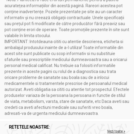
acuratețea informațiilor din acestă pagină. Rareori acestea pot
Cu o echipă de specialiști în cercetare, compania creează
conține inadvertențe. Pozele prezentate pe site au un caracter
formule sinergice inovatoare pentru sănătate. Produsele sunt
informativ și nu creează obligații contractuale. Unele specificații
certificate și avizate, având la bază ingrediente naturale și
sau prețul pot fi modificate de către producător fără preaviz sau
eficiente, menite să sprijine terapiile alternative și să contribuie
pot conține erori de operare. Toate promoțiile prezente în site sunt
la sănătatea clienților.
valabile în limita stocului.
Planteea
, o sursă de încredere în domeniul nutriției și sănătății,
IMPORTANT: Intotdeauna cititi cu atentie descrierea, eticheta si
recomandă cu încredere produsele
Synergy Plant
pentru
ambalajul produsului inainte de a-l utiliza! Toate informatiile din
calitatea lor superioară și angajamentul față de sănătatea
acest site sunt publicate cu scop informativ si nu substituie
consumatorilor.
sfaturile sau prescriptiile medicului dumneavoastra sau a oricarui
personal medical calificat. Nu trebuie sa folositi informatiile
prezente in aceste pagini cu rolul de a diagnostica sau trata
oricare probleme de sanatate sau boala sau de a inlocui
Compozitie
medicamentele si tratamentele prescrise de persoanalul medical
ProstatoSinergic 180cps - SYNERGY PLANT
autorizat. Aveti obligatia sa cititi cu atentie tot prospectul. Efectele
produselor variaza de la persoana la persoana in functie de stilul
Palmier pitic (Serenoa repens)
, fructe, extract în dioxid
de viata, metabolism, varsta, stare de sanatate, etc Daca aveti sau
de carbon supercritic 4:1 cu min. 25% acizi grași: 75mg;
credeti ca aveti afectiuni medicale sau suferiti vreo boala,
Astragalus (Astragalus membranaceus)
, rădăcină,
adresati-va de urgenta medicului dumneavoastra.
pulbere: 55mg;
Gheara mâței (Uncaria tomentosa)
, scoarță, pulbere:
50mg;
RETETELE NOASTRE:
Vezi toate »
L-arginină
, pulbere cristalină: 50mg;