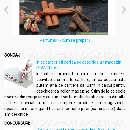
reducerea inflamației și susțin buna funcționare a
prostatei, prevenind afecțiuni precum hiperplazia
benignă.
Echilibru hormonal masculin:
Zincul și seleniul biologic
din drojdia de bere, împreună cu L-arginina, ajută la
menținerea unui echilibru hormonal sănătos, esențial
pentru prevenirea dezechilibrelor care pot agrava
Parfumuri - cum se prepară
afecțiunile prostatei.
Acțiune antiinflamatoare:
Extractele din coada-calului și
frunzele de coacăz negru reduc inflamațiile, ajutând la
SONDAJ
ameliorarea disconfortului asociat prostatitei și altor
În ce cartier ati dori să se deschidă un magazin
afecțiuni inflamatorii.
PLANTEEA?
Sustinerea sistemului imunitar:
Astragalusul și gheara
In viitorul imediat dorim sa ne extindem
mâței, cunoscute pentru proprietățile lor
activitatea si in alte cartiere, iar cu ocazia asta
imunomodulatoare, ajută la creșterea rezistenței
putem afla ce cartiere sa luam in calcul pentru
organismului și la protejarea împotriva infecțiilor sau
deschiderea noilor magazine. Stim de la colegele
bolilor, susținând sănătatea generală a bărbaților.
noastre din magazine ca sunt foarte multi clienti care vin din alte
Proprietăți antitumorale:
Palmierul pitic, astragalusul și
cartiere special la noi sa cumpere produse din magazinele
ginsengul siberian contribuie la inhibarea creșterii
noastre, si ne-am gandit ca ar fi benefic pt ei (cat si pt noi) daca
celulelor maligne, oferind protecție împotriva dezvoltării
am deschide...
tumorilor la nivelul prostatei.
CONCURSURI:
Susținerea vitalității și energiei:
Ginsengul siberian ajută
la îmbunătățirea energiei și a vitalității generale, fiind un
Concurs "Tara Luanei, Trovantii si Asezarile