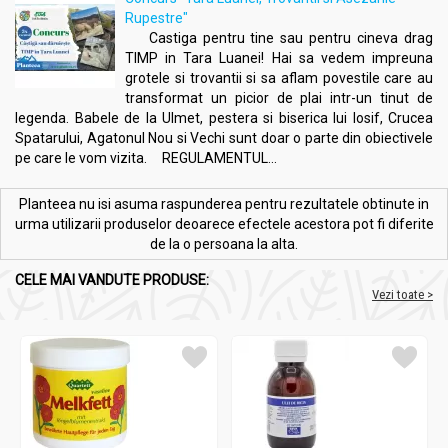
tonic natural pentru bărbații care doresc să-și mențină
Rupestre"
performanța fizică și mentală.
Castiga pentru tine sau pentru cineva drag
Protecția celulară:
Seleniul și zincul protejează celulele
TIMP in Tara Luanei! Hai sa vedem impreuna
împotriva stresului oxidativ și contribuie la menținerea
grotele si trovantii si sa aflam povestile care au
unui metabolism celular sănătos, sprijinind regenerarea
transformat un picior de plai intr-un tinut de
țesuturilor afectate.
legenda. Babele de la Ulmet, pestera si biserica lui Iosif, Crucea
Îmbunătățirea funcționării aparatului genito-urinar:
Spatarului, Agatonul Nou si Vechi sunt doar o parte din obiectivele
Formula completă ajută la menținerea sănătății tractului
pe care le vom vizita. REGULAMENTUL...
urinar și a funcționării normale a sistemului genito-urinar
în ansamblu.
Planteea nu isi asuma raspunderea pentru rezultatele obtinute in
urma utilizarii produselor deoarece efectele acestora pot fi diferite
Indicații
:
de la o persoana la alta.
Hiperplazia benignă de prostată (adenom de prostată)
Prostatită cronică sau acută (ca adjuvant în
CELE MAI VANDUTE PRODUSE:
Vezi toate >
tratamentele prescrise)
Prevenirea și susținerea tratamentului cancerului de
prostată
Probleme hormonale și dezechilibre la bărbați
Susținerea funcțiilor imunitare și protecția împotriva
stresului oxidativ
Disconfort urinar sau funcționare deficitară a aparatului
genito-urinar