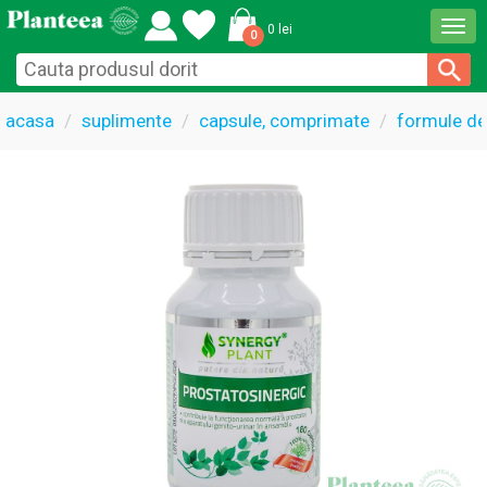
Togg
0 lei
0
navi
acasa
suplimente
capsule, comprimate
formule de