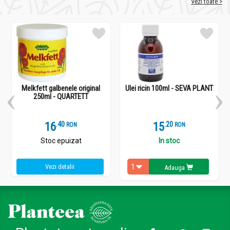
Vezi toate >
Melkfett galbenele original
Ulei ricin 100ml - SEVA PLANT
250ml - QUARTETT
16
.
4
15
.
2
RON
RON
Stoc epuizat
In stoc
Vezi detalii
Adauga