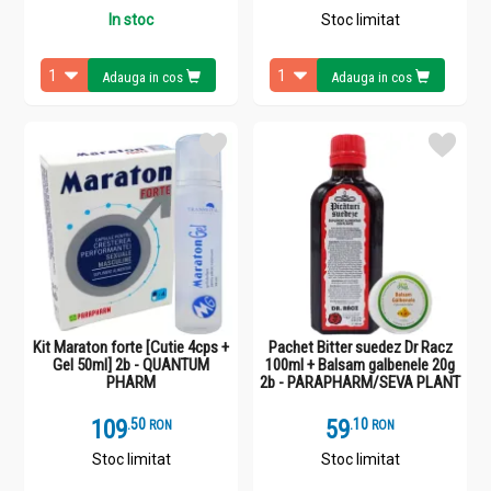
In stoc
Stoc limitat
Adauga in cos
Adauga in cos
Kit Maraton forte [Cutie 4cps +
Pachet Bitter suedez Dr Racz
Gel 50ml] 2b - QUANTUM
100ml + Balsam galbenele 20g
PHARM
2b - PARAPHARM/SEVA PLANT
109
.
5
59
.
1
RON
RON
Stoc limitat
Stoc limitat