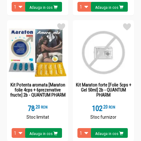
Adauga in cos
Adauga in cos
Kit Potenta aromata [Maraton
Kit Maraton forte [Folie 5cps +
folie 4cps + 6prezervative
Gel 50ml] 2b - QUANTUM
fructe] 2b - QUANTUM PHARM
PHARM
78
.
2
102
.
2
RON
RON
Stoc limitat
Stoc furnizor
Adauga in cos
Adauga in cos