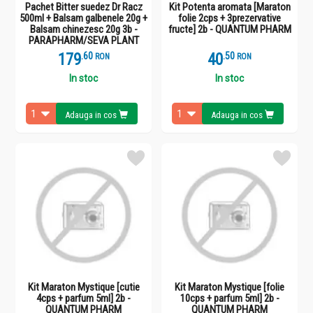
Pachet Bitter suedez Dr Racz
Kit Potenta aromata [Maraton
500ml + Balsam galbenele 20g +
folie 2cps + 3prezervative
Balsam chinezesc 20g 3b -
fructe] 2b - QUANTUM PHARM
PARAPHARM/SEVA PLANT
179
.
6
40
.
5
RON
RON
In stoc
In stoc
Adauga in cos
Adauga in cos
Kit Maraton Mystique [cutie
Kit Maraton Mystique [folie
4cps + parfum 5ml] 2b -
10cps + parfum 5ml] 2b -
QUANTUM PHARM
QUANTUM PHARM