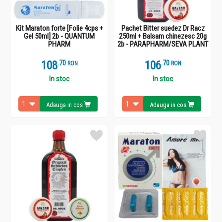
Kit Maraton forte [Folie 4cps +
Pachet Bitter suedez Dr Racz
Gel 50ml] 2b - QUANTUM
250ml + Balsam chinezesc 20g
PHARM
2b - PARAPHARM/SEVA PLANT
108
.
7
106
.
7
RON
RON
In stoc
In stoc
Adauga in cos
Adauga in cos