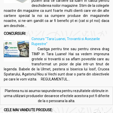
putem afla ce cartiere sa luam in calcul pentru
deschiderea noilor magazine. Stim de la colegele
noastre din magazine ca sunt foarte multi clienti care vin din alte
cartiere special la noi sa cumpere produse din magazinele
noastre, si ne-am gandit ca ar fi benefic pt ei (cat si pt noi) daca
am deschide...
CONCURSURI:
Concurs "Tara Luanei, Trovantii si Asezarile
Rupestre"
Castiga pentru tine sau pentru cineva drag
TIMP in Tara Luanei! Hai sa vedem impreuna
grotele si trovantii si sa aflam povestile care au
transformat un picior de plai intr-un tinut de
legenda. Babele de la Ulmet, pestera si biserica lui Iosif, Crucea
Spatarului, Agatonul Nou si Vechi sunt doar o parte din obiectivele
pe care le vom vizita. REGULAMENTUL...
Planteea nu isi asuma raspunderea pentru rezultatele obtinute in
urma utilizarii produselor deoarece efectele acestora pot fi diferite
de la o persoana la alta.
CELE MAI VANDUTE PRODUSE: