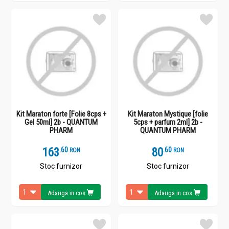
Kit Maraton forte [Folie 8cps +
Kit Maraton Mystique [folie
Gel 50ml] 2b - QUANTUM
5cps + parfum 2ml] 2b -
PHARM
QUANTUM PHARM
163
.
6
80
.
6
RON
RON
Stoc furnizor
Stoc furnizor
Adauga in cos
Adauga in cos