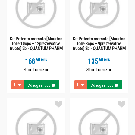
Kit Potenta aromata [Maraton
Kit Potenta aromata [Maraton
folie 10cps + 12prezervative
folie 8cps + 9prezervative
fructe] 2b - QUANTUM PHARM
fructe] 2b - QUANTUM PHARM
168
.
5
135
.
6
RON
RON
Stoc furnizor
Stoc furnizor
Adauga in cos
Adauga in cos