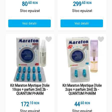
80
.
6
299
.
6
RON
RON
Stoc epuizat
Stoc epuizat
Vezi detalii
Vezi detalii
Kit Maraton Mystique [folie
Kit Maraton Mystique [folie
10cps + parfum 2ml] 2b -
2cps + parfum 2ml] 2b -
QUANTUM PHARM
QUANTUM PHARM
172
.
1
44
.
6
RON
RON
Stoc epuizat
Stoc epuizat