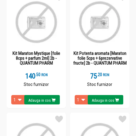
Kit Maraton Mystique [folie
Kit Potenta aromata [Maraton
8cps + parfum 2ml] 2b -
folie 5cps + 6prezervative
QUANTUM PHARM
fructe] 2b - QUANTUM PHARM
140
.
5
75
.
2
RON
RON
Stoc furnizor
Stoc furnizor
Adauga in cos
Adauga in cos