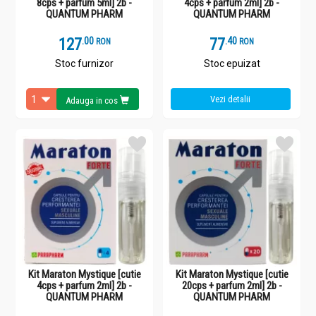
8cps + parfum 5ml] 2b -
4cps + parfum 2ml] 2b -
QUANTUM PHARM
QUANTUM PHARM
127
.
0
77
.
4
RON
RON
Stoc furnizor
Stoc epuizat
Vezi detalii
Adauga in cos
Kit Maraton Mystique [cutie
Kit Maraton Mystique [cutie
4cps + parfum 2ml] 2b -
20cps + parfum 2ml] 2b -
QUANTUM PHARM
QUANTUM PHARM