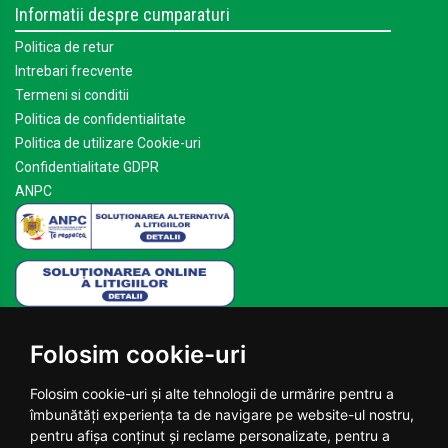
Informatii despre cumparaturi
Politica de retur
Intrebari frecvente
Termeni si conditii
Politica de confidentialitate
Politica de utilizare Cookie-uri
Confidentialitate GDPR
ANPC
Mai multe despre Planteea
Folosim cookie-uri
Acasa
Despre noi
Folosim cookie-uri și alte tehnologii de urmărire pentru a
Blog
îmbunătăți experiența ta de navigare pe website-ul nostru,
Contact
pentru afișa conținut și reclame personalizate, pentru a