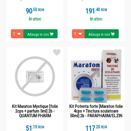
90
.
5
191
.
4
RON
RON
In stoc
In stoc
Adauga in cos
Adauga in cos
Kit Maraton Mystique [folie
Kit Potenta forte [Maraton folie
2cps + parfum 5ml] 2b -
4cps + Tinctura sculatoare
QUANTUM PHARM
50ml] 2b - PARAPHARM/ELZIN
51
.
1
117
.
2
RON
RON