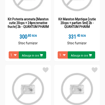
Kit Potenta aromata [Maraton
Kit Maraton Mystique [cutie
cutie 20cps + 24prezervative
20cps + parfum 5ml] 2b -
fructe] 2b - QUANTUM PHARM
QUANTUM PHARM
300
.
8
331
.
4
RON
RON
Stoc furnizor
Stoc furnizor
Adauga in cos
Adauga in cos