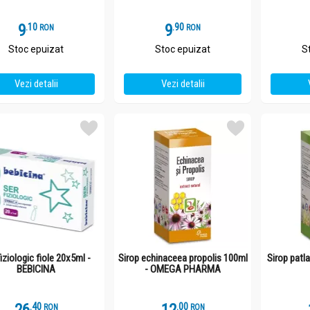
9
.
1
9
.
9
RON
RON
Stoc epuizat
Stoc epuizat
S
Vezi detalii
Vezi detalii
fiziologic fiole 20x5ml -
Sirop echinaceea propolis 100ml
Sirop pat
BEBICINA
- OMEGA PHARMA
.
4
.
0
RON
RON