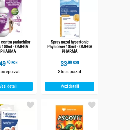
contra paduchilor
Spray nazal hypertonic
x 100ml - OMEGA
Physiomer 135ml - OMEGA
PHARMA
PHARMA
49
.
4
33
.
8
RON
RON
toc epuizat
Stoc epuizat
Vezi detalii
Vezi detalii