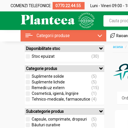
COMENZI TELEFONICE:
0770.22.44.55
Luni - Vineri 09:00 - 
Categorii produse
Raioan
acasa
Disponibilitate stoc
Stoc epuizat
(30)
Categorie produs
Suplimente solide
(5)
Suplimente lichide
(5)
Remedii uz extern
(15)
Cosmetică, igienă, îngrijire
(1)
Tehnico-medicale, farmaceutice
(4)
Subcategorie produs
Capsule, comprimate, dropsuri
(5)
Băuturi curative
(5)