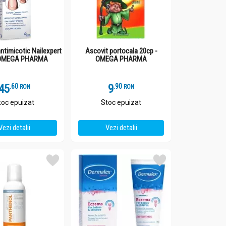
antimicotic Nailexpert
Ascovit portocala 20cp -
 OMEGA PHARMA
OMEGA PHARMA
45
.
6
9
.
9
RON
RON
toc epuizat
Stoc epuizat
Vezi detalii
Vezi detalii