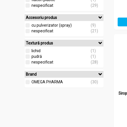
nespecificat
(29)
Accesoriu produs
cu pulverizator (spray)
(9)
nespecificat
(21)
Textură produs
lichid
(1)
pudră
(1)
nespecificat
(28)
Brand
OMEGA PHARMA
(30)
Siro