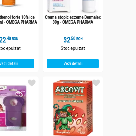
thenol forte 10% ice
Crema atopic eczeme Dermalex
0ml - OMEGA PHARMA
30g - OMEGA PHARMA
22
.
4
32
.
5
RON
RON
toc epuizat
Stoc epuizat
Vezi detalii
Vezi detalii