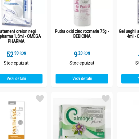
ratament creion negi
Pudra oxid zinc rozmarin 75g -
Gel unghii 
pharma 1,5ml - OMEGA
BEBICINA
4ml -
PHARMA
52
.
9
9
.
2
RON
RON
Stoc epuizat
Stoc epuizat
S
Vezi detalii
Vezi detalii