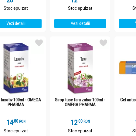
26
12
Stoc epuizat
Stoc epuizat
S
Vezi detalii
Vezi detalii
p laxativ 100ml - OMEGA
Sirop tuse fara zahar 100ml -
Gel anti
PHARMA
OMEGA PHARMA
14
.
8
12
.
0
RON
RON
Stoc epuizat
Stoc epuizat
S