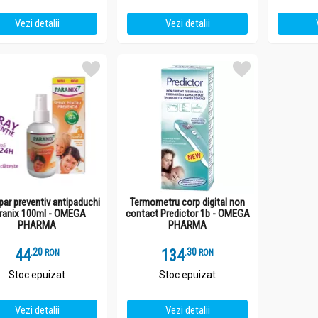
Vezi detalii
Vezi detalii
par preventiv antipaduchi
Termometru corp digital non
ranix 100ml - OMEGA
contact Predictor 1b - OMEGA
PHARMA
PHARMA
44
.
2
134
.
3
RON
RON
Stoc epuizat
Stoc epuizat
Vezi detalii
Vezi detalii