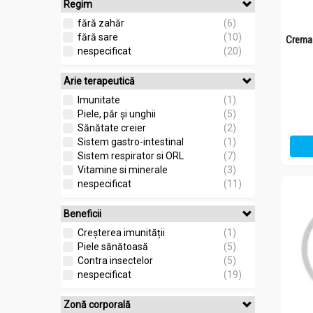
Regim
fără zahăr
(6)
fără sare
(10)
Crema 
nespecificat
(20)
Arie terapeutică
Imunitate
(1)
Piele, păr și unghii
(5)
Sănătate creier
(2)
Sistem gastro-intestinal
(1)
Sistem respirator si ORL
(7)
Vitamine si minerale
(3)
nespecificat
(11)
Beneficii
Creșterea imunității
(1)
Piele sănătoasă
(5)
Contra insectelor
(5)
nespecificat
(19)
Zonă corporală