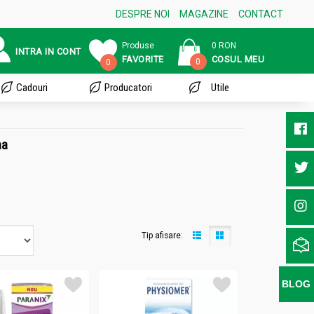
DESPRE NOI
MAGAZINE
CONTACT
Produse
0 RON
INTRA IN CONT
FAVORITE
COSUL MEU
0
0
Cadouri
Producatori
Utile
ma
Tip afisare:
BLOG