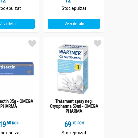
12
12
toc epuizat
Stoc epuizat
Vezi detalii
Vezi detalii
sectin 35g - OMEGA
Tratament spray negi
PHARMA
Cryopharma 50ml - OMEGA
PHARMA
19
.
5
69
.
7
RON
RON
toc epuizat
Stoc epuizat