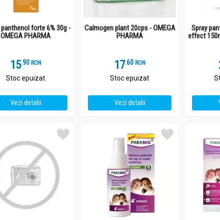
panthenol forte 6% 30g -
Calmogen plant 20cps - OMEGA
Spray pan
OMEGA PHARMA
PHARMA
effect 15
15
.
9
17
.
6
RON
RON
Stoc epuizat
Stoc epuizat
S
Vezi detalii
Vezi detalii