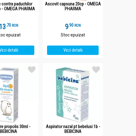
 contra paduchilor
Ascovit capsuna 20cp - OMEGA
1b - OMEGA PHARMA
PHARMA
13
.
7
9
.
9
RON
RON
toc epuizat
Stoc epuizat
Vezi detalii
Vezi detalii
e propolis 30ml -
Aspirator nazal pt bebelusi 1b -
BEBICINA
BEBICINA