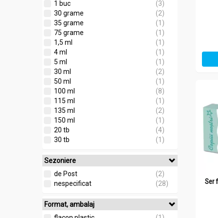
1 buc
(3)
30 grame
(2)
35 grame
(1)
75 grame
(1)
1,5 ml
(1)
4 ml
(1)
5 ml
(1)
30 ml
(2)
50 ml
(1)
100 ml
(8)
115 ml
(1)
135 ml
(2)
150 ml
(1)
20 tb
(4)
30 tb
(1)
Sezoniere
de Post
(2)
Ser 
nespecificat
(28)
Format, ambalaj
flacon plastic
(1)