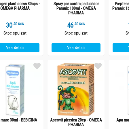
gen plant somn 30cps -
Spray par contra paduchilor
Pieptene
OMEGA PHARMA
Paranix 100ml - OMEGA
Paranix 
PHARMA
30
.
4
46
.
4
RON
RON
Stoc epuizat
Stoc epuizat
S
Vezi detalii
Vezi detalii
 mare 30ml - BEBICINA
Ascovit piersica 20cp - OMEGA
Apa mar
PHARMA