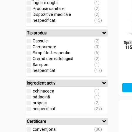
Îngrijire unghii
(1)
Produse sanitare
(2)
Dispozitive medicale
(2)
nespecificat
(15)
Tip produs
Capsule
(2)
Spra
Comprimate
(3)
11
Sirop fito-terapeutic
(5)
Cremă dermatologică
(2)
Șampon
(1)
nespecificat
(17)
Ingredient activ
echinaceea
(1)
pătlagină
(1)
propolis
(2)
nespecificat
(27)
Certificare
convenţional
(30)