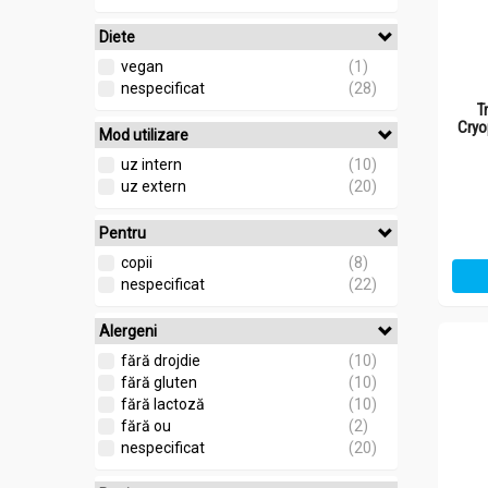
Diete
vegan
(1)
nespecificat
(28)
T
Cryo
Mod utilizare
uz intern
(10)
uz extern
(20)
Pentru
copii
(8)
nespecificat
(22)
Alergeni
fără drojdie
(10)
fără gluten
(10)
fără lactoză
(10)
fără ou
(2)
nespecificat
(20)