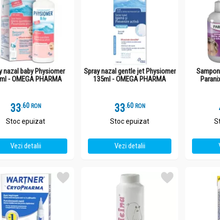
y nazal baby Physiomer
Spray nazal gentle jet Physiomer
Sampon 
5ml - OMEGA PHARMA
135ml - OMEGA PHARMA
Parani
33
.
6
33
.
6
RON
RON
Stoc epuizat
Stoc epuizat
S
Vezi detalii
Vezi detalii