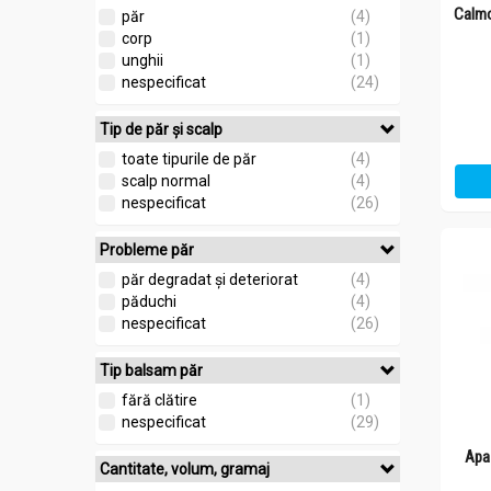
Calmo
păr
(4)
corp
(1)
unghii
(1)
nespecificat
(24)
Tip de păr și scalp
toate tipurile de păr
(4)
scalp normal
(4)
nespecificat
(26)
Probleme păr
păr degradat și deteriorat
(4)
păduchi
(4)
nespecificat
(26)
Tip balsam păr
fără clătire
(1)
nespecificat
(29)
Apa
Cantitate, volum, gramaj