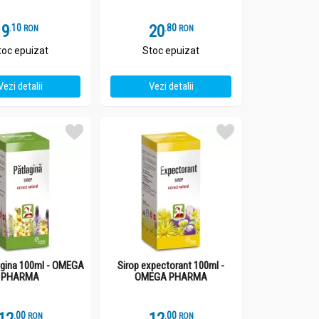
9
.
1
20
.
8
RON
RON
toc epuizat
Stoc epuizat
Vezi detalii
Vezi detalii
lagina 100ml - OMEGA
Sirop expectorant 100ml -
PHARMA
OMEGA PHARMA
.
0
.
0
RON
RON