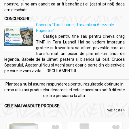
noastre, si ne-am gandit ca ar fi benefic pt ei (cat si pt noi) daca
am deschide...
CONCURSURI:
Concurs "Tara Luanei, Trovantii si Asezarile
Rupestre"
Castiga pentru tine sau pentru cineva drag
TIMP in Tara Luanei! Hai sa vedem impreuna
grotele si trovantii si sa aflam povestile care au
transformat un picior de plai intr-un tinut de
legenda. Babele de la Ulmet, pestera si biserica lui Iosif, Crucea
Spatarului, Agatonul Nou si Vechi sunt doar o parte din obiectivele
pe care le vom vizita. REGULAMENTUL...
Planteea nu isi asuma raspunderea pentru rezultatele obtinute in
urma utilizarii produselor deoarece efectele acestora pot fi diferite
de la o persoana la alta.
CELE MAI VANDUTE PRODUSE:
Vezi toate >