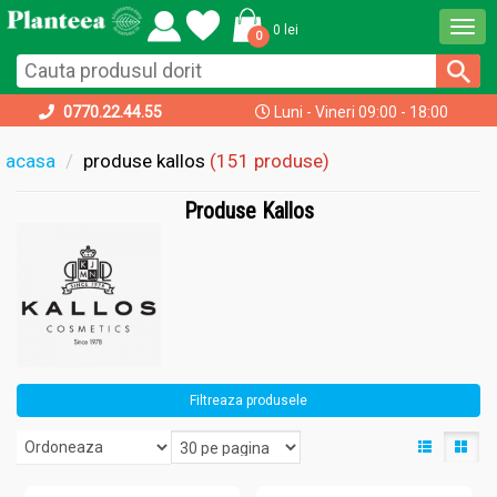
Togg
0 lei
0
navi
0770.22.44.55
Luni - Vineri 09:00 - 18:00
acasa
produse kallos
(151 produse)
Produse Kallos
Filtreaza produsele