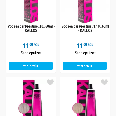
Vopsea par Prestige_10_60ml -
Vopsea par Prestige_1.10_60ml
KALLOS
- KALLOS
11
.
0
11
.
0
RON
RON
Stoc epuizat
Stoc epuizat
Vezi detalii
Vezi detalii