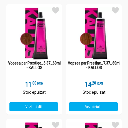
Vopsea par Prestige_6.37_60ml
Vopsea par Prestige_7.37_60ml
- KALLOS
- KALLOS
11
.
0
14
.
2
RON
RON
Stoc epuizat
Stoc epuizat
Vezi detalii
Vezi detalii