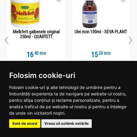
Melkfett galbenele original
Ulei ricin 100ml - SEVA PLANT
250ml - QUARTETT
16
.
4
15
.
2
RON
RON
Stoc epuizat
In stoc
Folosim cookie-uri
Vezi detalii
Adauga
Folosim cookie-uri și alte tehnologii de urmărire pentru a
îmbunătăți experiența ta de navigare pe website-ul nostru,
pentru afișa conținut și reclame personalizate, pentru a
analiza traficul de pe website-ul nostru și pentru a înțelege
de unde vin vizitatorii noștri.
Plantoteca ta online
Sunt de acord
Vreau să schimb setările
Date contact