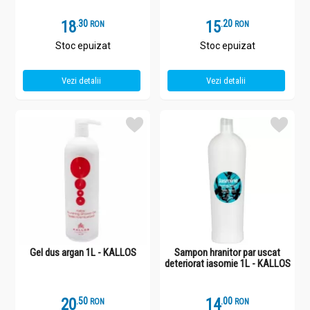
18
.
3
15
.
2
RON
RON
Stoc epuizat
Stoc epuizat
Vezi detalii
Vezi detalii
Gel dus argan 1L - KALLOS
Sampon hranitor par uscat
deteriorat iasomie 1L - KALLOS
20
.
5
14
.
0
RON
RON