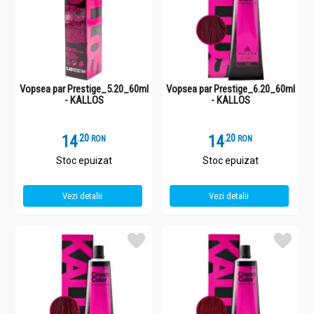
Vopsea par Prestige_5.20_60ml
Vopsea par Prestige_6.20_60ml
- KALLOS
- KALLOS
14
.
2
14
.
2
RON
RON
Stoc epuizat
Stoc epuizat
Vezi detalii
Vezi detalii