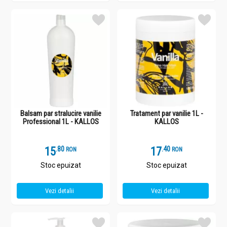
Balsam par stralucire vanilie
Tratament par vanilie 1L -
Professional 1L - KALLOS
KALLOS
15
.
8
17
.
4
RON
RON
Stoc epuizat
Stoc epuizat
Vezi detalii
Vezi detalii