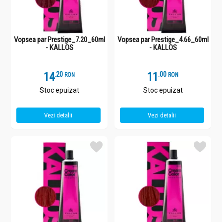
Vopsea par Prestige_7.20_60ml
Vopsea par Prestige_4.66_60ml
- KALLOS
- KALLOS
14
.
2
11
.
0
RON
RON
Stoc epuizat
Stoc epuizat
Vezi detalii
Vezi detalii