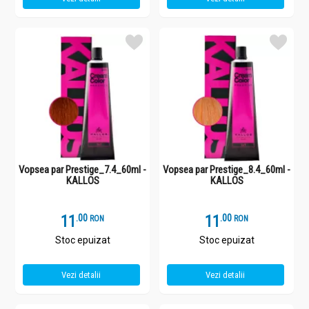
Vopsea par Prestige_7.4_60ml -
Vopsea par Prestige_8.4_60ml -
KALLOS
KALLOS
11
.
0
11
.
0
RON
RON
Stoc epuizat
Stoc epuizat
Vezi detalii
Vezi detalii