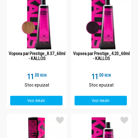
Vopsea par Prestige_8.37_60ml
Vopsea par Prestige_4.20_60ml
- KALLOS
- KALLOS
11
.
0
11
.
0
RON
RON
Stoc epuizat
Stoc epuizat
Vezi detalii
Vezi detalii