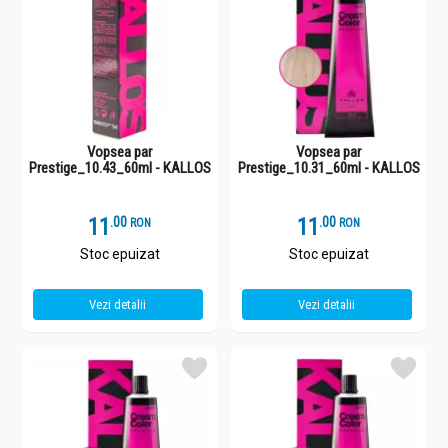
Vopsea par
Vopsea par
Prestige_10.43_60ml - KALLOS
Prestige_10.31_60ml - KALLOS
11
.
0
11
.
0
RON
RON
Stoc epuizat
Stoc epuizat
Vezi detalii
Vezi detalii