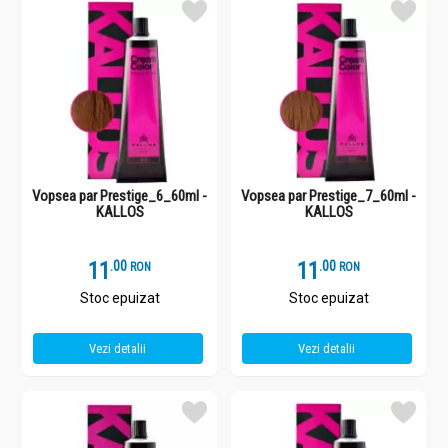
Vopsea par Prestige_6_60ml -
Vopsea par Prestige_7_60ml -
KALLOS
KALLOS
11
.
0
11
.
0
RON
RON
Stoc epuizat
Stoc epuizat
Vezi detalii
Vezi detalii