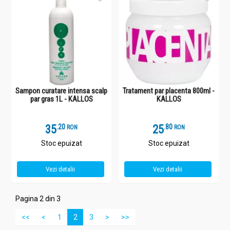
Sampon curatare intensa scalp
Tratament par placenta 800ml -
par gras 1L - KALLOS
KALLOS
35
.
2
25
.
8
RON
RON
Stoc epuizat
Stoc epuizat
Vezi detalii
Vezi detalii
Pagina 2 din 3
<<
<
1
2
3
>
>>