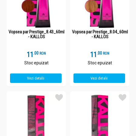
Vopsea par Prestige_8.43_60ml
Vopsea par Prestige_8.04_60ml
- KALLOS
- KALLOS
11
.
0
11
.
0
RON
RON
Stoc epuizat
Stoc epuizat
Vezi detalii
Vezi detalii