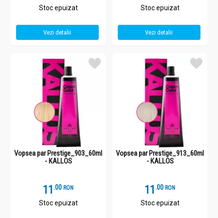
Stoc epuizat
Stoc epuizat
Vezi detalii
Vezi detalii
Vopsea par Prestige_903_60ml
Vopsea par Prestige_913_60ml
- KALLOS
- KALLOS
11
.
0
11
.
0
RON
RON
Stoc epuizat
Stoc epuizat