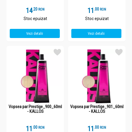
14
.
2
11
.
0
RON
RON
Stoc epuizat
Stoc epuizat
Vezi detalii
Vezi detalii
Vopsea par Prestige_900_60ml
Vopsea par Prestige_901_60ml
- KALLOS
- KALLOS
11
.
0
11
.
0
RON
RON