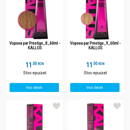
Vopsea par Prestige_8_60ml -
Vopsea par Prestige_9_60ml -
KALLOS
KALLOS
11
.
0
11
.
0
RON
RON
Stoc epuizat
Stoc epuizat
Vezi detalii
Vezi detalii