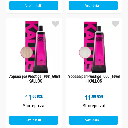
Vezi detalii
Vezi detalii
Vopsea par Prestige_908_60ml
Vopsea par Prestige_000_60ml
- KALLOS
- KALLOS
11
.
0
11
.
0
RON
RON
Stoc epuizat
Stoc epuizat
Vezi detalii
Vezi detalii