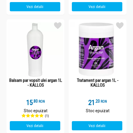
Vezi detalii
Vezi detalii
Balsam par vopsit ulei argan 1L
Tratament par argan 1L -
- KALLOS
KALLOS
15
.
8
21
.
2
RON
RON
Stoc epuizat
Stoc epuizat
(1)
Vezi detalii
Vezi detalii