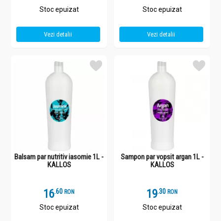
Stoc epuizat
Stoc epuizat
Vezi detalii
Vezi detalii
Balsam par nutritiv iasomie 1L -
Sampon par vopsit argan 1L -
KALLOS
KALLOS
16
.
6
19
.
3
RON
RON
Stoc epuizat
Stoc epuizat