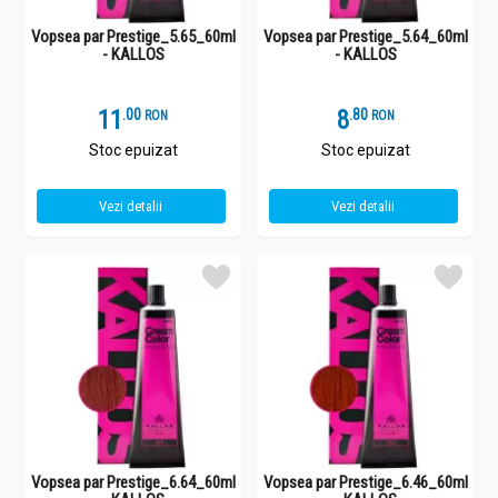
Vopsea par Prestige_5.65_60ml
Vopsea par Prestige_5.64_60ml
- KALLOS
- KALLOS
11
.
0
8
.
8
RON
RON
Stoc epuizat
Stoc epuizat
Vezi detalii
Vezi detalii
Vopsea par Prestige_6.64_60ml
Vopsea par Prestige_6.46_60ml