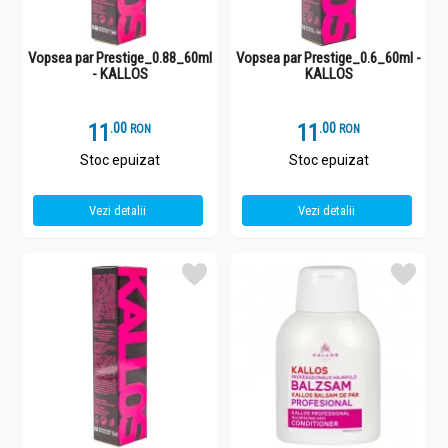
Vopsea par Prestige_0.88_60ml
Vopsea par Prestige_0.6_60ml -
- KALLOS
KALLOS
11
.
0
11
.
0
RON
RON
Stoc epuizat
Stoc epuizat
Vezi detalii
Vezi detalii