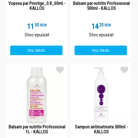
Vopsea par Prestige_0.8_60ml -
Balsam par nutritiv Professional
KALLOS
500ml - KALLOS
11
.
0
14
.
2
RON
RON
Stoc epuizat
Stoc epuizat
Vezi detalii
Vezi detalii
Balsam par nutritiv Professional
Sampon antimatreata 500ml -
1L - KALLOS
KALLOS