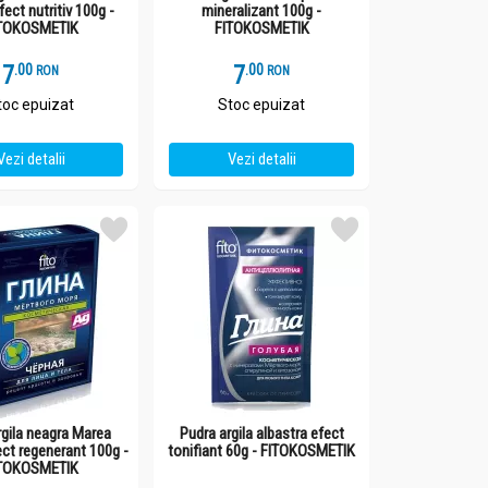
ect nutritiv 100g -
mineralizant 100g -
TOKOSMETIK
FITOKOSMETIK
7
.
0
7
.
0
RON
RON
toc epuizat
Stoc epuizat
Vezi detalii
Vezi detalii
rgila neagra Marea
Pudra argila albastra efect
ct regenerant 100g -
tonifiant 60g - FITOKOSMETIK
TOKOSMETIK