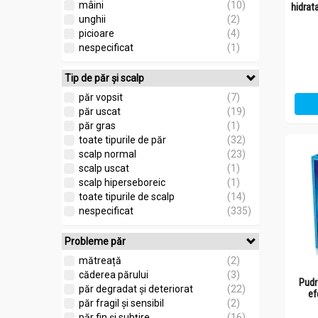
mâini
(10)
hidrat
unghii
(2)
picioare
(4)
nespecificat
(1)
Tip de păr și scalp
păr vopsit
(7)
păr uscat
(19)
păr gras
(1)
toate tipurile de păr
(32)
scalp normal
(23)
scalp uscat
(1)
scalp hiperseboreic
(1)
toate tipurile de scalp
(14)
nespecificat
(335)
Probleme păr
mătreață
(2)
căderea părului
(3)
Pudr
păr degradat și deteriorat
(22)
ef
păr fragil și sensibil
(2)
păr fin și subțire
(16)