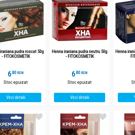
iraniana pudra roscat 50g
Henna iraniana pudra neutru 50g
Henna irani
- FITOKOSMETIK
- FITOKOSMETIK
FI
6
.
8
6
.
8
RON
RON
Stoc epuizat
Stoc epuizat
S
Vezi detalii
Vezi detalii