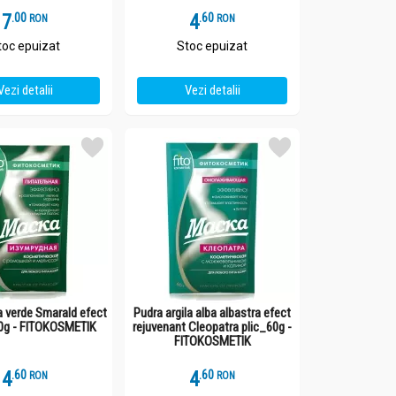
7
.
0
4
.
6
RON
RON
toc epuizat
Stoc epuizat
Vezi detalii
Vezi detalii
a verde Smarald efect
Pudra argila alba albastra efect
 60g - FITOKOSMETIK
rejuvenant Cleopatra plic_60g -
FITOKOSMETIK
4
.
6
4
.
6
RON
RON