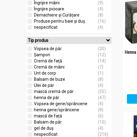
Îngrijire mâini
(9)
Îngrijire picioare
(4)
Demachiere și Curățare
(8)
Produse pentru baie și duș
(16)
nespecificat
(4)
Tip produs
Vopsea de păr
(20)
Henna 
Șampon
(12)
Cremă de faţă
(14)
Cremă de mâini
(7)
Unt de corp
(1)
Balsam de buze
(8)
Ulei de păr
(4)
mască cremă de păr
(25)
henna de păr
(47)
Vopsea de gene/sprâncene
(4)
henna gene/sprâncene
(8)
mască de față
(6)
Balsam de păr
(10)
gel de duș
(4)
nespecificat
(216)