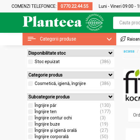
COMENZI TELEFONICE:
0770.22.44.55
Luni - Vineri 09:00 - 
Categorii produse
Raioan
acasa
Disponibilitate stoc
Stoc epuizat
(386)
Categorie produs
Cosmetică, igienă, îngrijire
(386)
Subcategorie produs
Îngrijire păr
(130)
Îngrijire ten
(177)
Îngrijire contur ochi
(3)
Îngrijire buze
(19)
Îngrijire și igienă orală
(27)
Îngrijire corporală
(50)