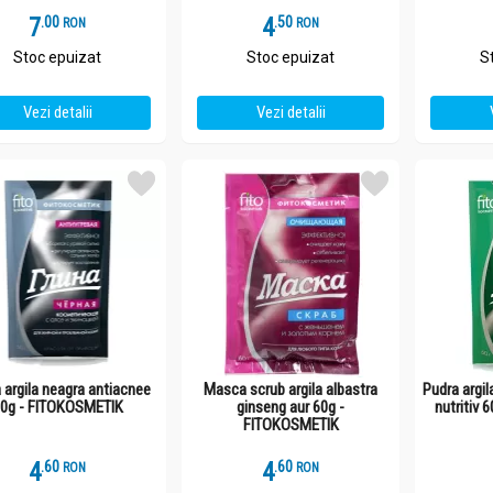
7
.
0
4
.
5
RON
RON
Stoc epuizat
Stoc epuizat
S
Vezi detalii
Vezi detalii
 argila neagra antiacnee
Masca scrub argila albastra
Pudra argil
0g - FITOKOSMETIK
ginseng aur 60g -
nutritiv
FITOKOSMETIK
4
.
6
4
.
6
RON
RON