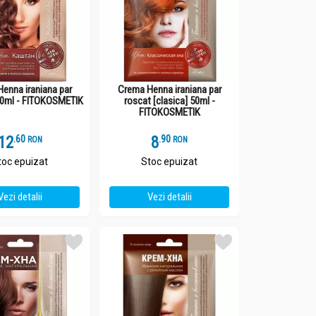
enna iraniana par
Crema Henna iraniana par
50ml - FITOKOSMETIK
roscat [clasica] 50ml -
FITOKOSMETIK
12
.
6
8
.
9
RON
RON
toc epuizat
Stoc epuizat
Vezi detalii
Vezi detalii