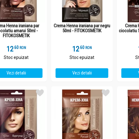
ma Henna iraniana par
Crema Henna iraniana par negru
Crema H
ocolatiu amarui 50ml -
50ml - FITOKOSMETIK
ciocolatiu
FITOKOSMETIK
12
.
6
12
.
6
RON
RON
Stoc epuizat
Stoc epuizat
S
Vezi detalii
Vezi detalii