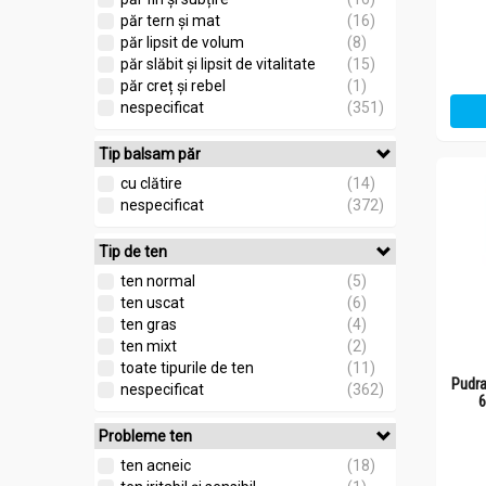
păr tern și mat
(16)
păr lipsit de volum
(8)
păr slăbit și lipsit de vitalitate
(15)
păr creț și rebel
(1)
nespecificat
(351)
Tip balsam păr
cu clătire
(14)
nespecificat
(372)
Tip de ten
ten normal
(5)
ten uscat
(6)
ten gras
(4)
ten mixt
(2)
toate tipurile de ten
(11)
Pudra
nespecificat
(362)
6
Probleme ten
ten acneic
(18)