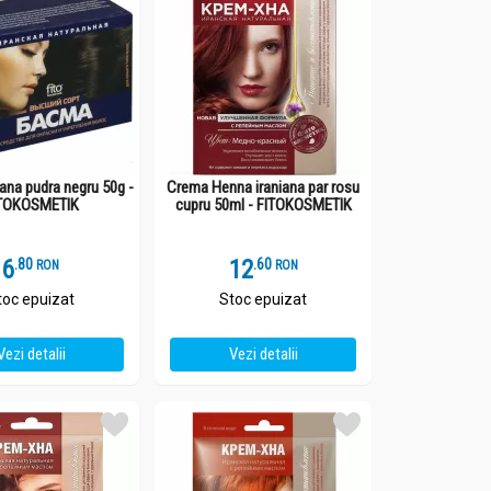
ana pudra negru 50g -
Crema Henna iraniana par rosu
TOKOSMETIK
cupru 50ml - FITOKOSMETIK
6
.
8
12
.
6
RON
RON
toc epuizat
Stoc epuizat
Vezi detalii
Vezi detalii