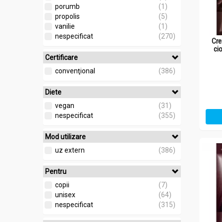
porumb
(1)
propolis
(5)
vanilie
(1)
nespecificat
(270)
Cre
ci
Certificare
convenţional
(386)
Diete
vegan
(31)
nespecificat
(355)
Mod utilizare
uz extern
(386)
Pentru
copii
(7)
unisex
(64)
nespecificat
(315)