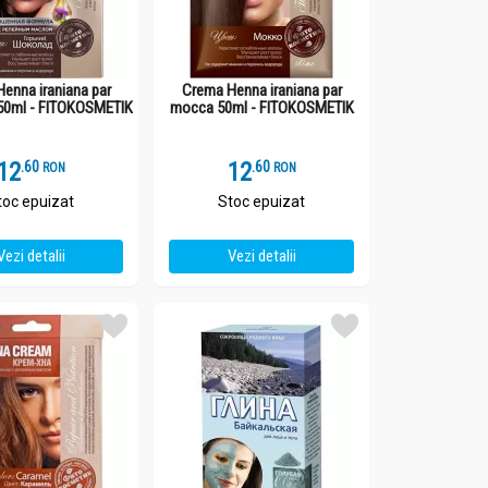
enna iraniana par
Crema Henna iraniana par
 50ml - FITOKOSMETIK
mocca 50ml - FITOKOSMETIK
12
.
6
12
.
6
RON
RON
toc epuizat
Stoc epuizat
Vezi detalii
Vezi detalii