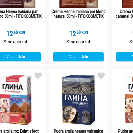
ma Henna iraniana par
Crema Henna iraniana par blond
Crema H
nd 50ml - FITOKOSMETIK
natural 50ml - FITOKOSMETIK
caramel 5
12
.
6
12
.
6
RON
RON
Stoc epuizat
Stoc epuizat
S
Vezi detalii
Vezi detalii
a argila roz Egipt efect
Pudra argila neagra vulcanica
Pudra ar