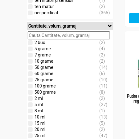
ten iritabil și sensibil
(1)
ten matur
(2)
nespecificat
(365)
Cantitate, volum, gramaj
2 buc
(2)
5 grame
(4)
7 grame
(2)
10 grame
(2)
50 grame
(14)
60 grame
(6)
75 grame
(10)
100 grame
(11)
500 grame
(8)
Pudra 
2 ml
(2)
re
5 ml
(27)
8 ml
(1)
10 ml
(13)
15 ml
(5)
20 ml
(2)
25 ml
(47)