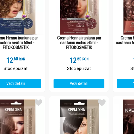
ma Henna iraniana par
Crema Henna iraniana par
Crema H
ncolora neutru 50ml -
castaniu inchis 50ml -
castaniu 
FITOKOSMETIK
FITOKOSMETIK
12
.
6
12
.
6
RON
RON
Stoc epuizat
Stoc epuizat
S
Vezi detalii
Vezi detalii