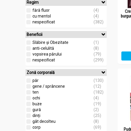
Regim
fără fluor
(4)
Cre
burgu
cu mentol
(4)
nespecificat
(382)
Beneficii
Slăbire și Obezitate
(1)
anti-celulită
(8)
vopsirea părului
(79)
nespecificat
(299)
Zonă corporală
păr
(130)
gene / sprâncene
(12)
ten
(182)
ochi
(4)
buze
(19)
gură
(2)
dinți
(25)
gât decolteu
(8)
corp
(69)
Pudr