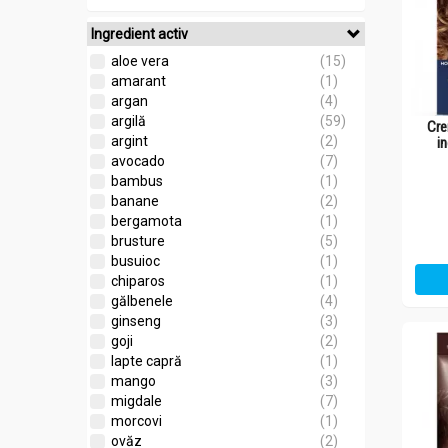
Ingredient activ
aloe vera
(15)
amarant
(1)
argan
(4)
argilă
(59)
Cre
argint
(2)
i
avocado
(7)
bambus
(1)
banane
(2)
bergamota
(1)
brusture
(5)
busuioc
(1)
chiparos
(1)
gălbenele
(4)
ginseng
(3)
goji
(2)
lapte capră
(1)
mango
(3)
migdale
(7)
morcovi
(1)
ovăz
(2)