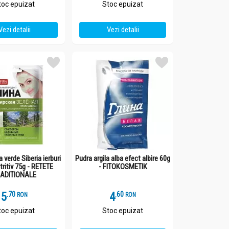
toc epuizat
Stoc epuizat
Vezi detalii
Vezi detalii
a verde Siberia ierburi
Pudra argila alba efect albire 60g
tritiv 75g - RETETE
- FITOKOSMETIK
ADITIONALE
5
.
7
4
.
6
RON
RON
toc epuizat
Stoc epuizat