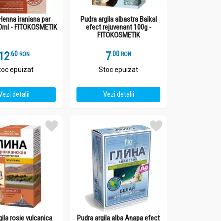
enna iraniana par
Pudra argila albastra Baikal
0ml - FITOKOSMETIK
efect rejuvenant 100g -
FITOKOSMETIK
12
.
6
7
.
0
RON
RON
toc epuizat
Stoc epuizat
Vezi detalii
Vezi detalii
gila rosie vulcanica
Pudra argila alba Anapa efect