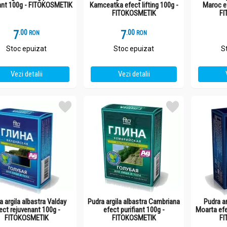
ant 100g - FITOKOSMETIK
Kamceatka efect lifting 100g -
Maroc ef
FITOKOSMETIK
FI
7
.
0
7
.
0
RON
RON
Stoc epuizat
Stoc epuizat
S
Vezi detalii
Vezi detalii
a argila albastra Valday
Pudra argila albastra Cambriana
Pudra a
ect rejuvenant 100g -
efect purifiant 100g -
Moarta efe
FITOKOSMETIK
FITOKOSMETIK
FI