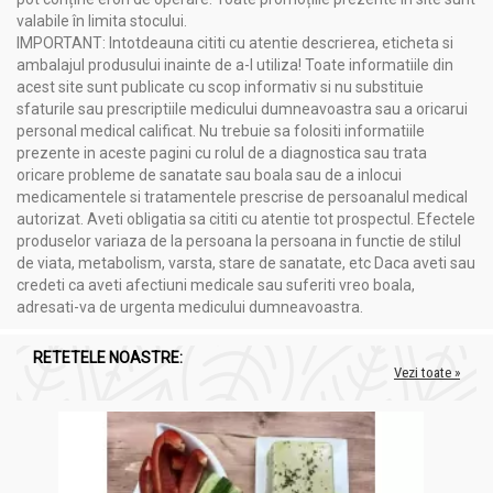
valabile în limita stocului.
IMPORTANT: Intotdeauna cititi cu atentie descrierea, eticheta si
ambalajul produsului inainte de a-l utiliza! Toate informatiile din
acest site sunt publicate cu scop informativ si nu substituie
sfaturile sau prescriptiile medicului dumneavoastra sau a oricarui
personal medical calificat. Nu trebuie sa folositi informatiile
prezente in aceste pagini cu rolul de a diagnostica sau trata
oricare probleme de sanatate sau boala sau de a inlocui
medicamentele si tratamentele prescrise de persoanalul medical
autorizat. Aveti obligatia sa cititi cu atentie tot prospectul. Efectele
produselor variaza de la persoana la persoana in functie de stilul
de viata, metabolism, varsta, stare de sanatate, etc Daca aveti sau
credeti ca aveti afectiuni medicale sau suferiti vreo boala,
adresati-va de urgenta medicului dumneavoastra.
RETETELE NOASTRE:
Vezi toate »