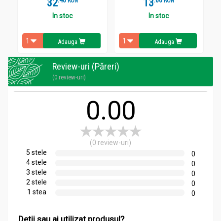
32
.
4
13
.
6
RON
RON
Valori nutritionale/100g:
Energie: 212 kj / 50.7kcal,
In stoc
In stoc
Proteine: 0.3g,
Grasimi: 0.1g din care saturate 0.0g,
Adauga
Adauga
Carbohidrati: 12.8g din care zaharuri 10.1g,
Fibre: 1.3g,
Review-uri (Păreri)
Sare: 0.0g.
(0 review-uri)
Acțiuni și recomandări:
0.00
Piure mere bio 360g - BIONA
Produs certificat ecologic, ambalat in borcan.
Capacul Nu contine BPA.
(0 review-uri)
5 stele
0
4 stele
0
3 stele
0
2 stele
0
1 stea
0
Detii sau ai utilizat produsul?