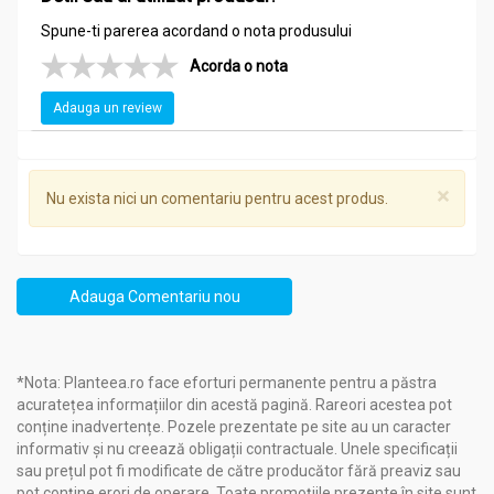
Spune-ti parerea acordand o nota produsului
Acorda o nota
Adauga un review
×
Nu exista nici un comentariu pentru acest produs.
Adauga Comentariu nou
*Nota: Planteea.ro face eforturi permanente pentru a păstra
acuratețea informațiilor din acestă pagină. Rareori acestea pot
conține inadvertențe. Pozele prezentate pe site au un caracter
informativ și nu creează obligații contractuale. Unele specificații
sau prețul pot fi modificate de către producător fără preaviz sau
pot conține erori de operare. Toate promoțiile prezente în site sunt