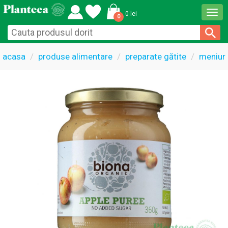
Togg
0 lei
0
navi
acasa
produse alimentare
preparate gătite
meniuri