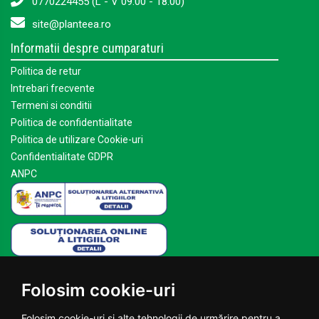
0770224455 (L - V 09:00 - 18:00)
site@planteea.ro
Informatii despre cumparaturi
Politica de retur
Intrebari frecvente
Termeni si conditii
Politica de confidentialitate
Politica de utilizare Cookie-uri
Confidentialitate GDPR
ANPC
Mai multe despre Planteea
Folosim cookie-uri
Acasa
Despre noi
Folosim cookie-uri și alte tehnologii de urmărire pentru a