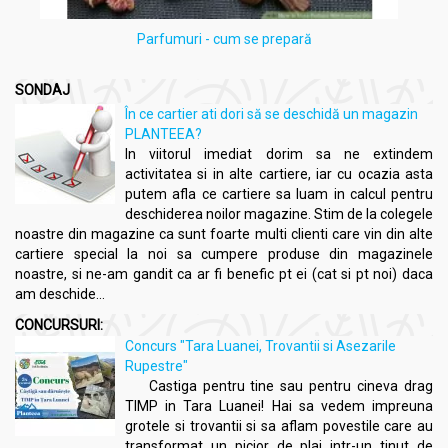
Parfumuri - cum se prepară
SONDAJ
În ce cartier ati dori să se deschidă un magazin
PLANTEEA?
In viitorul imediat dorim sa ne extindem
activitatea si in alte cartiere, iar cu ocazia asta
putem afla ce cartiere sa luam in calcul pentru
deschiderea noilor magazine. Stim de la colegele
noastre din magazine ca sunt foarte multi clienti care vin din alte
cartiere special la noi sa cumpere produse din magazinele
noastre, si ne-am gandit ca ar fi benefic pt ei (cat si pt noi) daca
am deschide...
CONCURSURI:
Concurs "Tara Luanei, Trovantii si Asezarile
Rupestre"
Castiga pentru tine sau pentru cineva drag
TIMP in Tara Luanei! Hai sa vedem impreuna
grotele si trovantii si sa aflam povestile care au
transformat un picior de plai intr-un tinut de