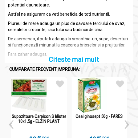
potential daunatoare.
Astfel ne asiguram ca veti beneficia de toti nutrientii.
Piureul de mere adauga un plus de savoare terciului de ovaz,
cerealelor crocante, iaurtului sau budincii de chia.
De asemenea, il puteti adauga la smoothie-uri, supe, deserturi
si funcționează minunat la coacerea brioselor si a prajiturilor.
Fara zahar adaugat.
Citeste mai mult
CUMPARATE FRECVENT IMPREUNA:
Ingrediente:
Piure mere bio 360g - BIONA
Ingrediente:
mar 100% .
Supozitoare Carpicon S blister
Ceai ginosept 50g - FARES
10x1,5g - ELZIN PLANT
Informații nutriționale:
Piure mere bio 360g - BIONA