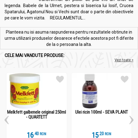
legenda. Babele de la Ulmet, pestera si biserica lui Iosif, Crucea
Spatarului, Agatonul Nou si Vechi sunt doar o parte din obiectivele
pe care le vom vizita. REGULAMENTUL...
Planteea nu isi asuma raspunderea pentru rezultatele obtinute in
urma utilizarii produselor deoarece efectele acestora pot fi diferite
de la o persoana la alta.
CELE MAI VANDUTE PRODUSE:
Vezi toate >
Melkfett galbenele original 250ml
Ulei ricin 100ml - SEVA PLANT
- QUARTETT
16
.
4
15
.
2
RON
RON