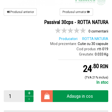
Produsul anterior
Produsul urmator
Passival 30cps - ROTTA NATURA
0 comentarii
Producatori
ROTTA NATURA
Mod prezentare:
Cutie cu 30 capsule
Cod produs:
rtt-019
Greutate:
0.033 Kg
.
8
24
RON
(TVA 21% inclus)
In stoc
+
Adauga in cos
-