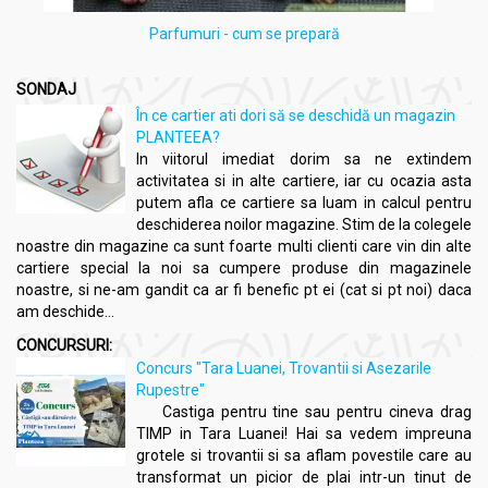
Parfumuri - cum se prepară
SONDAJ
În ce cartier ati dori să se deschidă un magazin
PLANTEEA?
In viitorul imediat dorim sa ne extindem
activitatea si in alte cartiere, iar cu ocazia asta
putem afla ce cartiere sa luam in calcul pentru
deschiderea noilor magazine. Stim de la colegele
noastre din magazine ca sunt foarte multi clienti care vin din alte
cartiere special la noi sa cumpere produse din magazinele
noastre, si ne-am gandit ca ar fi benefic pt ei (cat si pt noi) daca
am deschide...
CONCURSURI:
Concurs "Tara Luanei, Trovantii si Asezarile
Rupestre"
Castiga pentru tine sau pentru cineva drag
TIMP in Tara Luanei! Hai sa vedem impreuna
grotele si trovantii si sa aflam povestile care au
transformat un picior de plai intr-un tinut de