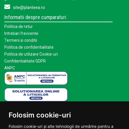
site@planteea.ro
Informatii despre cumparaturi
Politica de retur
Intrebari frecvente
Termeni si conditii
Politica de confidentialitate
Politica de utilizare Cookie-uri
Confidentialitate GDPR
ANPC
Mai multe despre Planteea
Folosim cookie-uri
Acasa
Despre noi
Folosim cookie-uri și alte tehnologii de urmărire pentru a