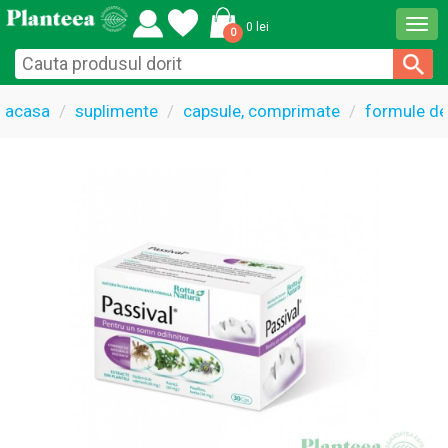
Togg
0 lei
0
navi
acasa
suplimente
capsule, comprimate
formule de