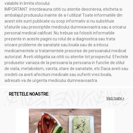
valabile în limita stocului.
IMPORTANT: Intotdeauna cititi cu atentie descrierea, eticheta si
ambalajul produsului inainte de a-l utiliza! Toate informatiile din
acest site sunt publicate cu scop informativ si nu substituie
sfaturile sau prescriptiile medicului dumneavoastra sau a oricarui
personal medical calificat. Nu trebuie sa folositi informatiile
prezente in aceste pagini cu rolul de a diagnostica sau trata
oricare probleme de sanatate sau boala sau de a inlocui
medicamentele si tratamentele prescrise de persoanalul medical
autorizat. Aveti obligatia sa cititi cu atentie tot prospectul. Efectele
produselor variaza de la persoana la persoana in functie de stilul
de viata, metabolism, varsta, stare de sanatate, etc Daca aveti sau
credeti ca aveti afectiuni medicale sau suferiti vreo boala,
adresati-va de urgenta medicului dumneavoastra.
RETETELE NOASTRE:
Vezi toate »