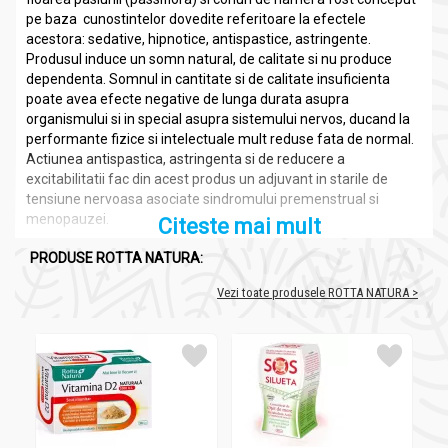
pe baza cunostintelor dovedite referitoare la efectele
acestora: sedative, hipnotice, antispastice, astringente.
Produsul induce un somn natural, de calitate si nu produce
dependenta. Somnul in cantitate si de calitate insuficienta
poate avea efecte negative de lunga durata asupra
organismului si in special asupra sistemului nervos, ducand la
performante fizice si intelectuale mult reduse fata de normal.
Actiunea antispastica, astringenta si de reducere a
excitabilitatii fac din acest produs un adjuvant in starile de
tensiune nervoasa asociate sindromului premenstrual si
menopauzei.
Citeste mai mult
PRODUSE ROTTA NATURA:
Compozitie
Vezi toate produsele ROTTA NATURA >
Passival 30cps - ROTTA NATURA
Extract din radacina de Valeriana - 60 mg.
Extract din conuri de Hamei -40mg.
Extract din Floarea Pasiunii -40 mg.