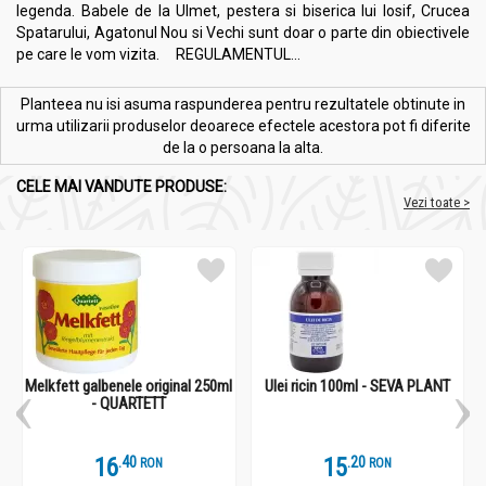
legenda. Babele de la Ulmet, pestera si biserica lui Iosif, Crucea
Spatarului, Agatonul Nou si Vechi sunt doar o parte din obiectivele
pe care le vom vizita. REGULAMENTUL...
Planteea nu isi asuma raspunderea pentru rezultatele obtinute in
urma utilizarii produselor deoarece efectele acestora pot fi diferite
de la o persoana la alta.
CELE MAI VANDUTE PRODUSE:
Vezi toate >
Melkfett galbenele original 250ml
Ulei ricin 100ml - SEVA PLANT
- QUARTETT
16
.
4
15
.
2
RON
RON