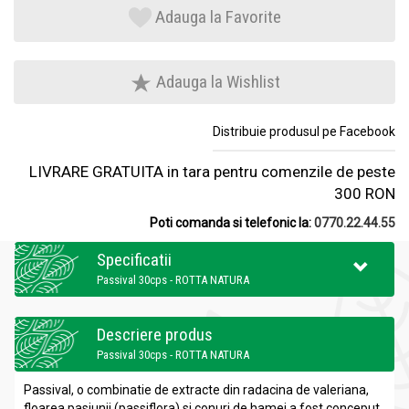
Adauga la Favorite
Adauga la Wishlist
Distribuie produsul pe Facebook
LIVRARE GRATUITA in tara pentru comenzile de peste
300 RON
Poti comanda si telefonic la:
0770.22.44.55
Specificatii
Passival 30cps - ROTTA NATURA
Descriere produs
Passival 30cps - ROTTA NATURA
Passival, o combinatie de extracte din radacina de valeriana,
floarea pasiunii (passiflora) si conuri de hamei a fost conceput