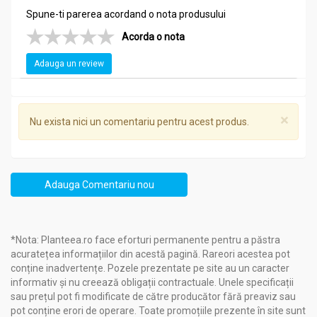
Spune-ti parerea acordand o nota produsului
Acorda o nota
Adauga un review
×
Nu exista nici un comentariu pentru acest produs.
Adauga Comentariu nou
*Nota: Planteea.ro face eforturi permanente pentru a păstra
acuratețea informațiilor din acestă pagină. Rareori acestea pot
conține inadvertențe. Pozele prezentate pe site au un caracter
informativ și nu creează obligații contractuale. Unele specificații
sau prețul pot fi modificate de către producător fără preaviz sau
pot conține erori de operare. Toate promoțiile prezente în site sunt