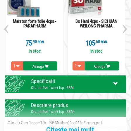
Maraton forte folie 4cps -
So Hard 4cps - SICHUAN
PARAPHARM
WEILONG PHARMA
75
.
9
105
.
5
RON
RON
In stoc
In stoc
Adauga
Adauga
Specificatii
Oto Ju Gen 1cps+1cp - BBM
Descriere produs
Oto Ju Gen 1cps+1cp - BBM
Oto Ju Gen 1cps+1tb - BBM(bbm)
^cp^*fo*:men:pot
Citeste mai mult