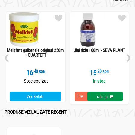
Melkfett galbenele original 250ml
Ulei ricin 100ml - SEVA PLANT
- QUARTETT
16
.
4
15
.
2
RON
RON
Stoc epuizat
In stoc
Vezi detalii
Adauga
PRODUSE VIZUALIZATE RECENT: