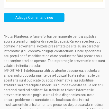
Adauga Comentariu nou
*Nota: Planteea.ro face eforturi permanente pentru a păstra
acuratețea informațiilor din acestă pagină. Rareori acestea pot
conține inadvertențe. Pozele prezentate pe site au un caracter
informativ și nu creează obligații contractuale. Unele specificații
sau prețul pot fi modificate de către producător fără preaviz sau
pot conține erori de operare. Toate promoțiile prezente în site sunt
valabile în limita stocului.
IMPORTANT: Intotdeauna cititi cu atentie descrierea, eticheta si
ambalajul produsului inainte de a-l utiliza! Toate informatiile din
acest site sunt publicate cu scop informativ si nu substituie
sfaturile sau prescriptiile medicului dumneavoastra sau a oricarui
personal medical calificat. Nu trebuie sa folositi informatiile
prezente in aceste pagini cu rolul de a diagnostica sau trata
oricare probleme de sanatate sau boala sau de a inlocui
medicamentele si tratamentele prescrise de persoanalul medical