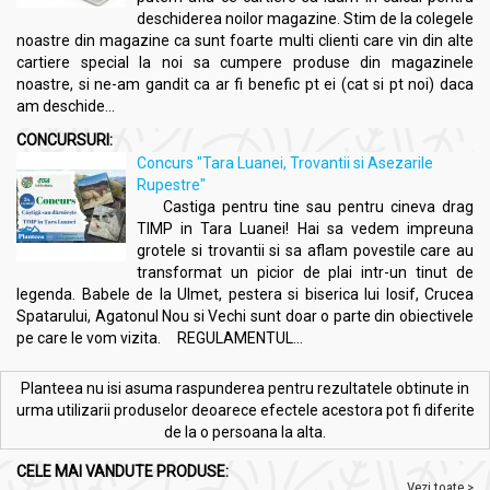
deschiderea noilor magazine. Stim de la colegele
noastre din magazine ca sunt foarte multi clienti care vin din alte
cartiere special la noi sa cumpere produse din magazinele
noastre, si ne-am gandit ca ar fi benefic pt ei (cat si pt noi) daca
am deschide...
CONCURSURI:
Concurs "Tara Luanei, Trovantii si Asezarile
Rupestre"
Castiga pentru tine sau pentru cineva drag
TIMP in Tara Luanei! Hai sa vedem impreuna
grotele si trovantii si sa aflam povestile care au
transformat un picior de plai intr-un tinut de
legenda. Babele de la Ulmet, pestera si biserica lui Iosif, Crucea
Spatarului, Agatonul Nou si Vechi sunt doar o parte din obiectivele
pe care le vom vizita. REGULAMENTUL...
Planteea nu isi asuma raspunderea pentru rezultatele obtinute in
urma utilizarii produselor deoarece efectele acestora pot fi diferite
de la o persoana la alta.
CELE MAI VANDUTE PRODUSE:
Vezi toate >