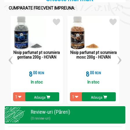
CUMPARATE FRECVENT IMPREUNA:
Nisip parfumat pt scrumiera
Nisip parfumat pt scrumiera
gentiana 200g - HOVAN
mosc 200g - HOVAN
8
.
0
8
.
0
RON
RON
In stoc
In stoc
Adauga
Adauga
Review-uri (Păreri)
(0 review-uri)