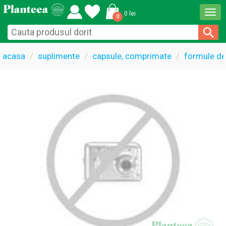
Togg
0 lei
0
navi
acasa
suplimente
capsule, comprimate
formule de