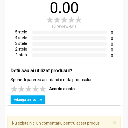
0.00
(0 review-uri)
5 stele
0
4 stele
0
3 stele
0
2 stele
0
1 stea
0
Detii sau ai utilizat produsul?
Spune-ti parerea acordand o nota produsului
Acorda o nota
Adauga un review
×
Nu exista nici un comentariu pentru acest produs.