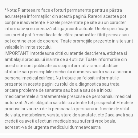
Urticarie
Înţepături de insecte
*Nota: Planteea.ro face eforturi permanente pentru a păstra
Arsuri solare
acuratețea informațiilor din acestă pagină. Rareori acestea pot
Ten gras, acneic
conține inadvertențe. Pozele prezentate pe site au un caracter
Febră în răceli și gripe – uz extern (frecții, împachetări)
informativ și nu creează obligații contractuale. Unele specificații
Mătreață
sau prețul pot fi modificate de către producător fără preaviz sau
Căderea părului
pot conține erori de operare. Toate promoțiile prezente în site sunt
valabile în limita stocului.
IMPORTANT: Intotdeauna cititi cu atentie descrierea, eticheta si
Administrare
ambalajul produsului inainte de a-l utiliza! Toate informatiile din
Otet mere miere 100ml - NERA PLANT
acest site sunt publicate cu scop informativ si nu substituie
sfaturile sau prescriptiile medicului dumneavoastra sau a oricarui
Mod de utilizare:
personal medical calificat. Nu trebuie sa folositi informatiile
prezente in aceste pagini cu rolul de a diagnostica sau trata
În regim obişnuit de viaţă, oțetul de mere se utilizează în salate
oricare probleme de sanatate sau boala sau de a inlocui
şi mâncăruri, diluat în apă, ceai sau sucuri naturale.
medicamentele si tratamentele prescrise de persoanalul medical
Pentru persoane cu probleme de sănătate:
autorizat. Aveti obligatia sa cititi cu atentie tot prospectul. Efectele
produselor variaza de la persoana la persoana in functie de stilul
intern: câte 1 linguriţă (copii) sau câte 1 lingură (adulţi),
de viata, metabolism, varsta, stare de sanatate, etc Daca aveti sau
de 3 ori/zi, înaintea meselor principale, diluat în apă, ceai
credeti ca aveti afectiuni medicale sau suferiti vreo boala,
sau sucuri. Cura durează 4-6 săptămâni.
adresati-va de urgenta medicului dumneavoastra.
extern: comprese, fricţionări.
Notificari: