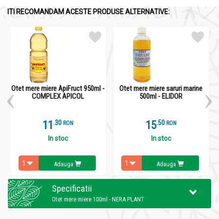
ITI RECOMANDAM ACESTE PRODUSE ALTERNATIVE:
Otet mere miere ApiFruct 950ml -
Otet mere miere saruri marine
COMPLEX APICOL
500ml - ELIDOR
11
.
3
15
.
5
RON
RON
In stoc
In stoc
Adauga
Adauga
Specificatii
Otet mere miere 100ml - NERA PLANT