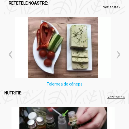
RETETELE NOASTRE:
Vezi toate »
Produsul este un supliment alimentar şi nu trebuie să
înlocuiască un regim alimentar variat şi echilibrat şi un mod de
viaţă sănătos.
A nu se depăşi doza recomandată pentru consumul zilnic.
Contraindicaţii: Contraindicat persoanelor alergice la produsele
apicole.
Condiţii de păstrare: A se păstra bine închis.
În timp pot apărea depuneri care nu afectează calitatea
produsului.
A nu se lăsa la îndemâna şi la vederea copiilor mici.
Telemea de cânepă
NUTRITIE:
Vezi toate »