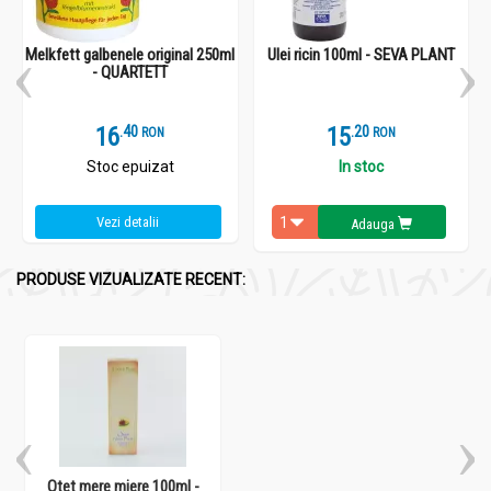
Melkfett galbenele original 250ml
Ulei ricin 100ml - SEVA PLANT
- QUARTETT
16
.
4
15
.
2
RON
RON
Stoc epuizat
In stoc
Vezi detalii
Adauga
PRODUSE VIZUALIZATE RECENT:
Otet mere miere 100ml -