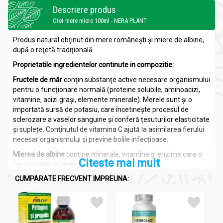
Descriere produs
Otet mere miere 100ml - NERA PLANT
Produs natural obţinut din mere româneşti şi miere de albine,
după o reţetă tradiţională.
Proprietatile
ingredientelor continute in compozitie:
Fructele de măr
conţin substanţe active necesare organismului
pentru o funcţionare normală (proteine solubile, aminoacizi,
vitamine, acizi graşi, elemente minerale). Merele sunt şi o
importată sursă de potasiu, care încetinește procesul de
sclerozare a vaselor sanguine și conferă țesuturilor elasticitate
și suplețe. Conţinutul de vitamina C ajută la asimilarea fierului
necesar organismului și previne bolile infecțioase.
Mierea de albine
conține minerale, vitamine și enzime care o
Citeste mai mult
fac un puternic energizant natural.
CUMPARATE FRECVENT IMPREUNA:
Zahărul
este elementul necesar fermentaţiei alcoolice, prima
etapă în obţinerea oţetului.
Drojdia de bere
mărește rezistenţa la oboseală, favorizând
travaliul muscular, şi ușurează eliminarea de toxine şi deșeuri