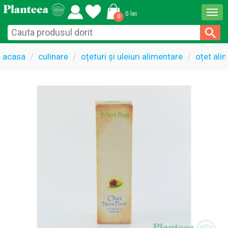
Togg
0 lei
0
navi
acasa
culinare
oțeturi și uleiuri alimentare
oțet ali