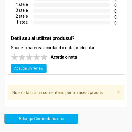
4 stele
0
Fructe de măr (
Malus domestica
) – 30%, excipienți: apă, miere
3 stele
0
de albine, zahăr brun, drojdie de panificaţie.
2 stele
0
1 stea
0
Recomandari
Detii sau ai utilizat produsul?
Otet mere miere 100ml - NERA PLANT
Spune-ti parerea acordand o nota produsului
Infecţii
Alergii
Acorda o nota
Probleme de digestie
Constipaţie
Adauga un review
Metabolism leneș
Celulită
Obezitate
Imunitate scăzută
×
Nu exista nici un comentariu pentru acest produs.
Oboseală cronică
Migrene
Ameţeli
Insomnie
Adauga Comentariu nou
Nivel crescut al colesterolului
Dureri musculare şi articulare