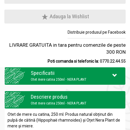
Adauga la Wishlist
Distribuie produsul pe Facebook
LIVRARE GRATUITA in tara pentru comenzile de peste
300 RON
Poti comanda si telefonic la:
0770.22.44.55
Specificatii
Otet mere catina 250ml - NERA PLANT
Descriere produs
Otet mere catina 250ml - NERA PLANT
Otet de mere cu catina, 250 ml. Produs natural obținut din
pulpă de cătină (Hippophaë rhamnoides) și Oțet Nera Plant de
mere și miere.