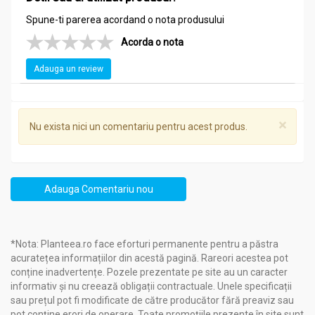
Otet mere catina 250ml - NERA PLANT
Spune-ti parerea acordand o nota produsului
Mere mature sănătoase
(Malus domestica)
- 27%, pulpă de
Acorda o nota
cătină
(Hippophaë rhamnoides)
- 10%, excipienți: apă, miere de
albine, fructoză, glucoză, zaharoză, drojdie de panificație.
Adauga un review
Recomandari
×
Otet mere catina 250ml - NERA PLANT
Nu exista nici un comentariu pentru acest produs.
Stres oxidativ;
Anemie;
Convalescenţă;
Adauga Comentariu nou
Infecţii;
Răceală;
Imunitate scăzută;
Afecţiuni hepatice, gastrointestinale, renale;
*Nota: Planteea.ro face eforturi permanente pentru a păstra
Ateroscleroză;
acuratețea informațiilor din acestă pagină. Rareori acestea pot
Afecțiuni oculare;
conține inadvertențe. Pozele prezentate pe site au un caracter
Reumatism;
informativ și nu creează obligații contractuale. Unele specificații
Supraponderabilitate;
sau prețul pot fi modificate de către producător fără preaviz sau
Stări de nelinişte, depresie.
pot conține erori de operare. Toate promoțiile prezente în site sunt