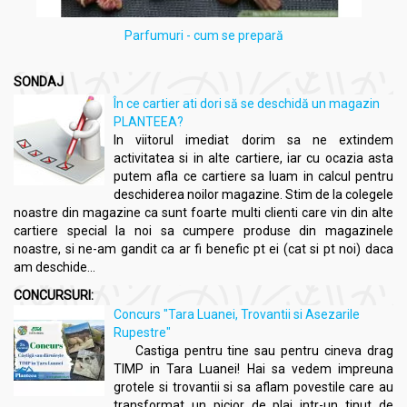
Parfumuri - cum se prepară
SONDAJ
În ce cartier ati dori să se deschidă un magazin
PLANTEEA?
In viitorul imediat dorim sa ne extindem
activitatea si in alte cartiere, iar cu ocazia asta
putem afla ce cartiere sa luam in calcul pentru
deschiderea noilor magazine. Stim de la colegele
noastre din magazine ca sunt foarte multi clienti care vin din alte
cartiere special la noi sa cumpere produse din magazinele
noastre, si ne-am gandit ca ar fi benefic pt ei (cat si pt noi) daca
am deschide...
CONCURSURI:
Concurs "Tara Luanei, Trovantii si Asezarile
Rupestre"
Castiga pentru tine sau pentru cineva drag
TIMP in Tara Luanei! Hai sa vedem impreuna
grotele si trovantii si sa aflam povestile care au
transformat un picior de plai intr-un tinut de