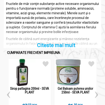
Fructele de măr
conţin substanţe active necesare organismului
pentru o funcţionare normală (proteine solubile, aminoacizi,
vitamine, acizi graşi, elemente minerale). Merele sunt şi o
importată sursă de potasiu, care încetinește procesul de
sclerozare a vaselor sanguine și conferă țesuturilor elasticitate
și suplețe. Conţinutul de vitamina C ajută la asimilarea fierului
necesar organismului și previne bolile infecțioase.
Fructele de cătină
sunt energizante şi măresc rezistenţa
organismului în faţa bolilor. Produsele pe bază de cătină au un
Citeste mai mult
rol însemnat în reglarea proceselor din organism, oferind o
CUMPARATE FRECVENT IMPREUNA:
imunitate ridicată.
Fructele de cătină au o concentraţie mare de vitamina C,
aproape de zece ori mai mare decât citricele, dar şi una de
beta-caroten mai mare decât morcovul. De asemenea, conţin
în cantităţi mari vitamina A şi vitamina E, iar în doze variabile
vitaminele complexului B, vitaminele K, F, PP, etc. şi
microelemente precum fosfor, potasiu, magneziu, calciu, fier şi
sodiu.
Sirop patlagina 200ml - SEVA
Gel Balsam puterea ursilor
C
PLANT
250ml - SEVA PLANT
Se recomandă ca anual să se facă câte o cură cu fructe de
cătină pentru a oferi organismului necesarul de vitamine şi
oligoelemente. Sunt renumite pentru efectele de regenerare şi