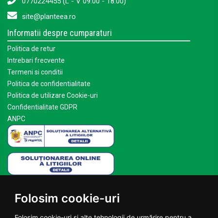
0770224455 (L - V 09:00 - 18:00)
site@planteea.ro
Informatii despre cumparaturi
Politica de retur
Intrebari frecvente
Termeni si conditii
Politica de confidentialitate
Politica de utilizare Cookie-uri
Confidentialitate GDPR
ANPC
Mai multe despre Planteea
Folosim cookie-uri
Acasa
Despre noi
Folosim cookie-uri și alte tehnologii de urmărire pentru a