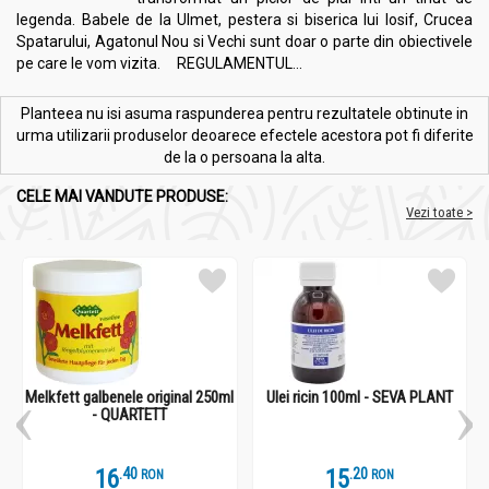
legenda. Babele de la Ulmet, pestera si biserica lui Iosif, Crucea
Spatarului, Agatonul Nou si Vechi sunt doar o parte din obiectivele
pe care le vom vizita. REGULAMENTUL...
Planteea nu isi asuma raspunderea pentru rezultatele obtinute in
urma utilizarii produselor deoarece efectele acestora pot fi diferite
de la o persoana la alta.
CELE MAI VANDUTE PRODUSE:
Vezi toate >
Melkfett galbenele original 250ml
Ulei ricin 100ml - SEVA PLANT
- QUARTETT
16
.
4
15
.
2
RON
RON