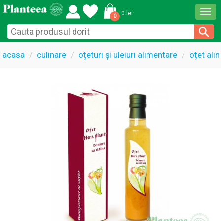
Togg
0 lei
0
navi
acasa
culinare
oțeturi și uleiuri alimentare
oțet ali