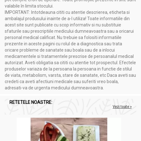
valabile în limita stocului.
IMPORTANT: Intotdeauna cititi cu atentie descrierea, eticheta si
Administrare
ambalajul produsului inainte de a-l utiliza! Toate informatiile din
Otet mere catina 250ml - NERA PLANT
acest site sunt publicate cu scop informativ si nu substituie
sfaturile sau prescriptiile medicului dumneavoastra sau a oricarui
In salate şi mâncăruri, după gust.
personal medical calificat. Nu trebuie sa folositi informatiile
prezente in aceste pagini cu rolul de a diagnostica sau trata
Câte 1 linguriţă (copii) sau câte 1 lingură (adulţi) de 3 ori/zi
oricare probleme de sanatate sau boala sau de a inlocui
înaintea meselor principale, diluat în apă, ceai sau sucuri.
medicamentele si tratamentele prescrise de persoanalul medical
autorizat. Aveti obligatia sa cititi cu atentie tot prospectul. Efectele
produselor variaza de la persoana la persoana in functie de stilul
de viata, metabolism, varsta, stare de sanatate, etc Daca aveti sau
credeti ca aveti afectiuni medicale sau suferiti vreo boala,
adresati-va de urgenta medicului dumneavoastra.
RETETELE NOASTRE:
Vezi toate »