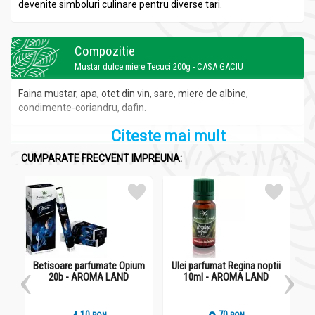
devenite simboluri culinare pentru diverse tari.
Compozitie
Mustar dulce miere Tecuci 200g - CASA GACIU
Faina mustar, apa, otet din vin, sare, miere de albine,
condimente-coriandru, dafin.
Citeste mai mult
Recomandari
CUMPARATE FRECVENT IMPREUNA:
Mustar dulce miere Tecuci 200g - CASA GACIU
Se pastreaza la loc uscat si racoros la maxim 21
°C.
Administrare
Mustar dulce miere Tecuci 200g - CASA GACIU
Betisoare parfumate Opium
Ulei parfumat Regina noptii
Ul
20b - AROMA LAND
10ml - AROMA LAND
Este ideal pentru sosuri si pentru a da gust salatelor.