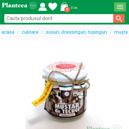
Togg
0 lei
0
navi
acasa
culinare
sosuri, dressinguri, topinguri
mușta