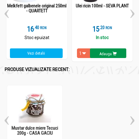
Melkfett galbenele original 250ml
Ulei ricin 100ml - SEVA PLANT
- QUARTETT
16
.
4
15
.
2
RON
RON
Stoc epuizat
In stoc
Vezi detalii
Adauga
PRODUSE VIZUALIZATE RECENT:
Mustar dulce miere Tecuci
200g - CASA GACIU