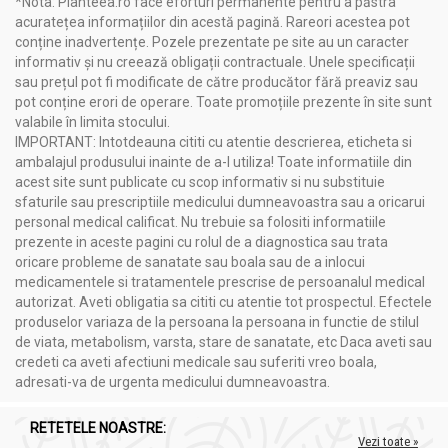
*Nota: Planteea.ro face eforturi permanente pentru a păstra
acuratețea informațiilor din acestă pagină. Rareori acestea pot
conține inadvertențe. Pozele prezentate pe site au un caracter
informativ și nu creează obligații contractuale. Unele specificații
sau prețul pot fi modificate de către producător fără preaviz sau
pot conține erori de operare. Toate promoțiile prezente în site sunt
valabile în limita stocului.
IMPORTANT: Intotdeauna cititi cu atentie descrierea, eticheta si
ambalajul produsului inainte de a-l utiliza! Toate informatiile din
acest site sunt publicate cu scop informativ si nu substituie
sfaturile sau prescriptiile medicului dumneavoastra sau a oricarui
personal medical calificat. Nu trebuie sa folositi informatiile
prezente in aceste pagini cu rolul de a diagnostica sau trata
oricare probleme de sanatate sau boala sau de a inlocui
medicamentele si tratamentele prescrise de persoanalul medical
autorizat. Aveti obligatia sa cititi cu atentie tot prospectul. Efectele
produselor variaza de la persoana la persoana in functie de stilul
de viata, metabolism, varsta, stare de sanatate, etc Daca aveti sau
credeti ca aveti afectiuni medicale sau suferiti vreo boala,
adresati-va de urgenta medicului dumneavoastra.
RETETELE NOASTRE:
Vezi toate »