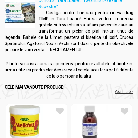
Concurs "Tara Luanei, Trovantii si Asezarile
Rupestre"
Castiga pentru tine sau pentru cineva drag
TIMP in Tara Luanei! Hai sa vedem impreuna
grotele si trovantii si sa aflam povestile care au
transformat un picior de plai intr-un tinut de
legenda. Babele de la Ulmet, pestera si biserica lui Iosif, Crucea
Spatarului, Agatonul Nou si Vechi sunt doar o parte din obiectivele
pe care le vom vizita. REGULAMENTUL...
Planteea nu isi asuma raspunderea pentru rezultatele obtinute in
urma utilizarii produselor deoarece efectele acestora pot fi diferite
de la o persoana la alta.
CELE MAI VANDUTE PRODUSE:
Vezi toate >