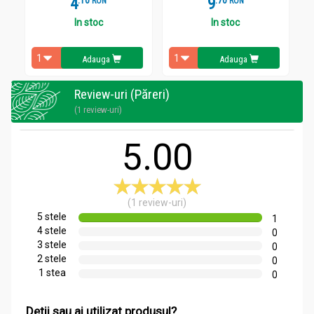
4
.
1
9
.
7
RON
RON
In stoc
In stoc
Adauga
Adauga
Review-uri (Păreri)
(1 review-uri)
5.00
(1 review-uri)
5 stele
1
4 stele
0
3 stele
0
2 stele
0
1 stea
0
Detii sau ai utilizat produsul?