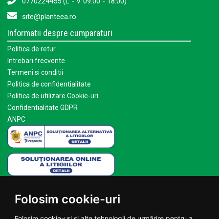
0770224455 (L - V 09:00 - 18:00)
site@planteea.ro
Informatii despre cumparaturi
Politica de retur
Intrebari frecvente
Termeni si conditii
Politica de confidentialitate
Politica de utilizare Cookie-uri
Confidentialitate GDPR
ANPC
Mai multe despre Planteea
Folosim cookie-uri
Acasa
Despre noi
Folosim cookie-uri și alte tehnologii de urmărire pentru a