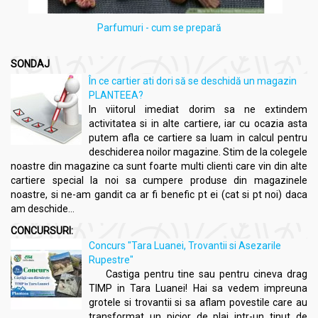
Parfumuri - cum se prepară
SONDAJ
În ce cartier ati dori să se deschidă un magazin
PLANTEEA?
In viitorul imediat dorim sa ne extindem
activitatea si in alte cartiere, iar cu ocazia asta
putem afla ce cartiere sa luam in calcul pentru
deschiderea noilor magazine. Stim de la colegele
noastre din magazine ca sunt foarte multi clienti care vin din alte
cartiere special la noi sa cumpere produse din magazinele
noastre, si ne-am gandit ca ar fi benefic pt ei (cat si pt noi) daca
am deschide...
CONCURSURI:
Concurs "Tara Luanei, Trovantii si Asezarile
Rupestre"
Castiga pentru tine sau pentru cineva drag
TIMP in Tara Luanei! Hai sa vedem impreuna
grotele si trovantii si sa aflam povestile care au
transformat un picior de plai intr-un tinut de