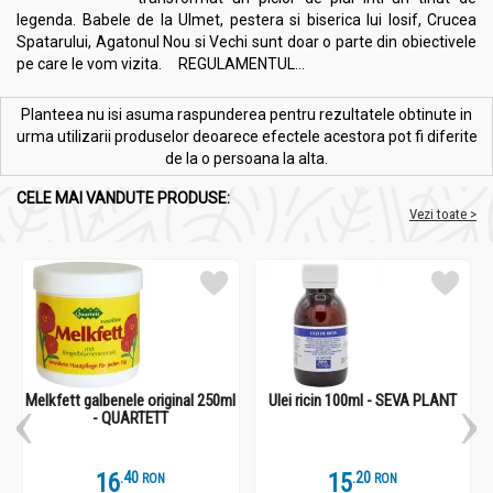
legenda. Babele de la Ulmet, pestera si biserica lui Iosif, Crucea
Spatarului, Agatonul Nou si Vechi sunt doar o parte din obiectivele
pe care le vom vizita. REGULAMENTUL...
Planteea nu isi asuma raspunderea pentru rezultatele obtinute in
urma utilizarii produselor deoarece efectele acestora pot fi diferite
de la o persoana la alta.
CELE MAI VANDUTE PRODUSE:
Vezi toate >
Melkfett galbenele original 250ml
Ulei ricin 100ml - SEVA PLANT
- QUARTETT
16
.
4
15
.
2
RON
RON