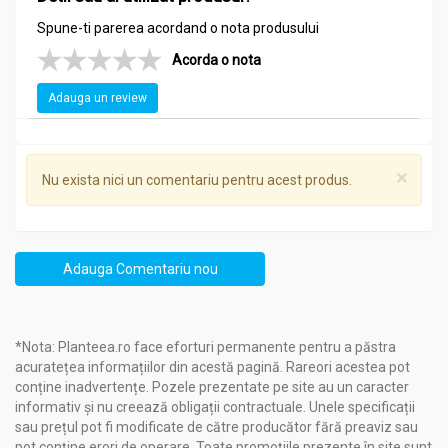
Spune-ti parerea acordand o nota produsului
Acorda o nota
Adauga un review
×
Nu exista nici un comentariu pentru acest produs.
Adauga Comentariu nou
*Nota: Planteea.ro face eforturi permanente pentru a păstra
acuratețea informațiilor din acestă pagină. Rareori acestea pot
conține inadvertențe. Pozele prezentate pe site au un caracter
informativ și nu creează obligații contractuale. Unele specificații
sau prețul pot fi modificate de către producător fără preaviz sau
pot conține erori de operare. Toate promoțiile prezente în site sunt