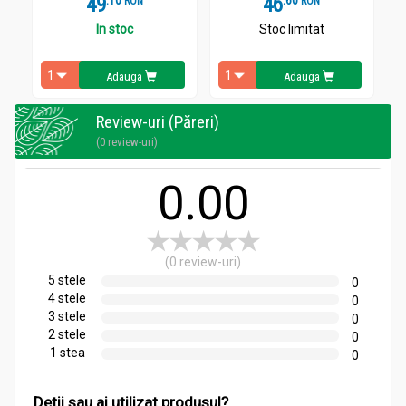
49
.
1
46
.
6
RON
RON
In stoc
Stoc limitat
Adauga
Adauga
Review-uri (Păreri)
(0 review-uri)
0.00
(0 review-uri)
5 stele
0
4 stele
0
3 stele
0
2 stele
0
1 stea
0
Detii sau ai utilizat produsul?