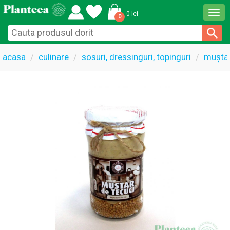
Togg
0 lei
0
navi
acasa
culinare
sosuri, dressinguri, topinguri
mușta