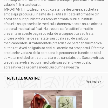
valabile în limita stocului.
IMPORTANT: Intotdeauna cititi cu atentie descrierea, eticheta si
ambalajul produsului inainte de a-l utiliza! Toate informatiile din
acest site sunt publicate cu scop informativ si nu substituie
sfaturile sau prescriptiile medicului dumneavoastra sau a oricarui
personal medical calificat. Nu trebuie sa folositi informatiile
prezente in aceste pagini cu rolul de a diagnostica sau trata
oricare probleme de sanatate sau boala sau de a inlocui
medicamentele si tratamentele prescrise de persoanalul medical
autorizat. Aveti obligatia sa cititi cu atentie tot prospectul. Efectele
produselor variaza de la persoana la persoana in functie de stilul
de viata, metabolism, varsta, stare de sanatate, etc Daca aveti sau
credeti ca aveti afectiuni medicale sau suferiti vreo boala,
adresati-va de urgenta medicului dumneavoastra.
RETETELE NOASTRE:
Vezi toate »