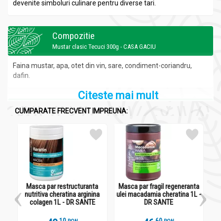
devenite simboluri culinare pentru diverse tari.
Compozitie
Mustar clasic Tecuci 300g - CASA GACIU
Faina mustar, apa, otet din vin, sare, condiment-coriandru,
dafin.
Citeste mai mult
Recomandari
CUMPARATE FRECVENT IMPREUNA:
Mustar clasic Tecuci 300g - CASA GACIU
Se pastreaza la loc uscat si racoros la maxim 21
°C.
Administrare
Mustar clasic Tecuci 300g - CASA GACIU
Masca par restructuranta
Masca par fragil regeneranta
nutritiva cheratina arginina
ulei macadamia cheratina 1L -
Este ideal pentru sosuri si pentru a da gust salatelor.
colagen 1L - DR SANTE
DR SANTE