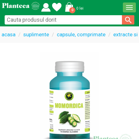
Togg
0 lei
0
navi
acasa
suplimente
capsule, comprimate
extracte si