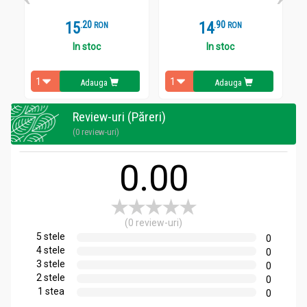
15
.
2
14
.
9
RON
RON
In stoc
In stoc
Adauga
Adauga
Review-uri (Păreri)
(0 review-uri)
0.00
(0 review-uri)
5 stele
0
4 stele
0
3 stele
0
2 stele
0
1 stea
0