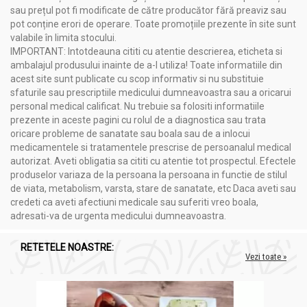
sau prețul pot fi modificate de către producător fără preaviz sau
pot conține erori de operare. Toate promoțiile prezente în site sunt
valabile în limita stocului.
IMPORTANT: Intotdeauna cititi cu atentie descrierea, eticheta si
ambalajul produsului inainte de a-l utiliza! Toate informatiile din
acest site sunt publicate cu scop informativ si nu substituie
sfaturile sau prescriptiile medicului dumneavoastra sau a oricarui
personal medical calificat. Nu trebuie sa folositi informatiile
prezente in aceste pagini cu rolul de a diagnostica sau trata
oricare probleme de sanatate sau boala sau de a inlocui
medicamentele si tratamentele prescrise de persoanalul medical
autorizat. Aveti obligatia sa cititi cu atentie tot prospectul. Efectele
produselor variaza de la persoana la persoana in functie de stilul
de viata, metabolism, varsta, stare de sanatate, etc Daca aveti sau
credeti ca aveti afectiuni medicale sau suferiti vreo boala,
adresati-va de urgenta medicului dumneavoastra.
RETETELE NOASTRE:
Vezi toate »