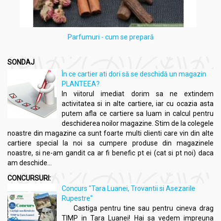
Parfumuri - cum se prepară
SONDAJ
În ce cartier ati dori să se deschidă un magazin
PLANTEEA?
In viitorul imediat dorim sa ne extindem
activitatea si in alte cartiere, iar cu ocazia asta
putem afla ce cartiere sa luam in calcul pentru
deschiderea noilor magazine. Stim de la colegele
noastre din magazine ca sunt foarte multi clienti care vin din alte
cartiere special la noi sa cumpere produse din magazinele
noastre, si ne-am gandit ca ar fi benefic pt ei (cat si pt noi) daca
am deschide...
CONCURSURI:
Concurs "Tara Luanei, Trovantii si Asezarile
Rupestre"
Castiga pentru tine sau pentru cineva drag
TIMP in Tara Luanei! Hai sa vedem impreuna