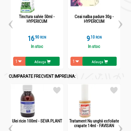
Pentru adulți, doza recomandată este de 6 capsule pe zi, câte
1-2 capsule după fiecare masă principală. Cura durează 30 de
Tinctura salvie 50ml -
Ceai nalba padure 30g -
HYPERICUM
HYPERICUM
zile și e urmată de o pauză de 10 zile, după care se poate
relua.
16
.
9
9
.
1
RON
RON
In stoc
In stoc
Adauga
Adauga
CUMPARATE FRECVENT IMPREUNA:
Ulei ricin 100ml - SEVA PLANT
Tratament Nu unghii exfoliate
crapate 14ml - FAVISAN