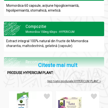
Momordica 60 capsule, acțiune hipoglicemiantă,
hipolipemiantă, stomahică, emetică.
Compozitie
Momordica 150mg 60cps - HYPERICUM
Extract integral 100% natural din fructe de Momordica
charantia, maltodextrină, gelatină (capsule).
Recomandari
Citeste mai mult
Momordica 150mg 60cps - HYPERICUM
PRODUSE HYPERICUM PLANT:
Adjuvant în scăderea cantității de glucoză din sânge.
Contribuie la reglarea conținutului de grăsimi din sânge(
Vezi toate produsele HYPERICUM PLANT >
colesterol, trigliceride).
Administrare
Momordica 150mg 60cps - HYPERICUM