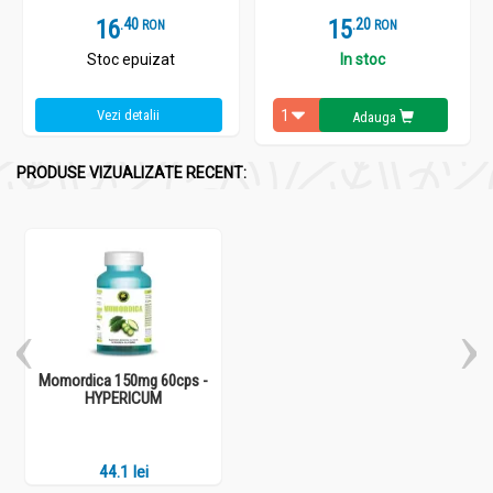
16
.
4
15
.
2
RON
RON
Stoc epuizat
In stoc
Vezi detalii
Adauga
PRODUSE VIZUALIZATE RECENT:
Momordica 150mg 60cps -
HYPERICUM
44.1 lei