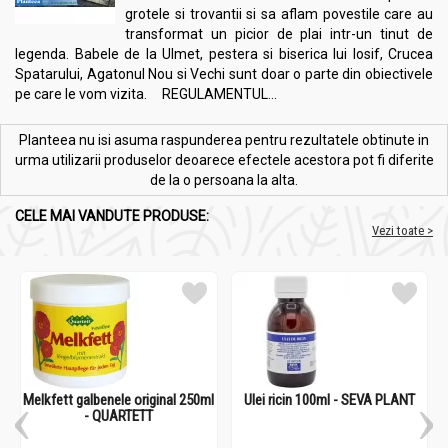
grotele si trovantii si sa aflam povestile care au
transformat un picior de plai intr-un tinut de
legenda. Babele de la Ulmet, pestera si biserica lui Iosif, Crucea
Spatarului, Agatonul Nou si Vechi sunt doar o parte din obiectivele
pe care le vom vizita. REGULAMENTUL...
Planteea nu isi asuma raspunderea pentru rezultatele obtinute in
urma utilizarii produselor deoarece efectele acestora pot fi diferite
de la o persoana la alta.
CELE MAI VANDUTE PRODUSE:
Vezi toate >
Melkfett galbenele original 250ml
Ulei ricin 100ml - SEVA PLANT
- QUARTETT