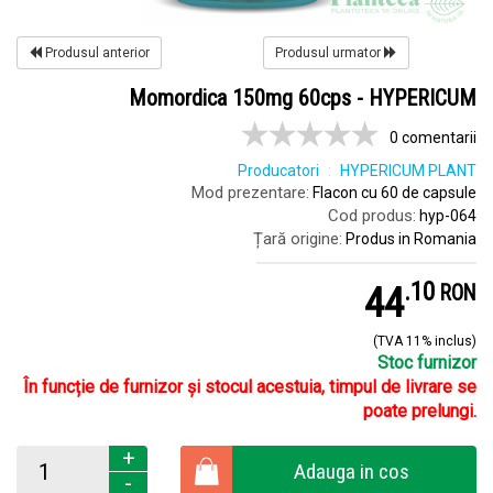
Produsul anterior
Produsul urmator
Momordica 150mg 60cps - HYPERICUM
0 comentarii
Producatori
HYPERICUM PLANT
Mod prezentare:
Flacon cu 60 de capsule
Cod produs:
hyp-064
Țară origine:
Produs in Romania
.
1
44
RON
(TVA 11% inclus)
Stoc furnizor
În funcție de furnizor și stocul acestuia, timpul de livrare se
poate prelungi.
+
Adauga in cos
-