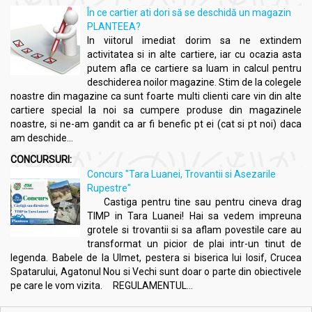
În ce cartier ati dori să se deschidă un magazin
PLANTEEA?
In viitorul imediat dorim sa ne extindem
activitatea si in alte cartiere, iar cu ocazia asta
putem afla ce cartiere sa luam in calcul pentru
deschiderea noilor magazine. Stim de la colegele
noastre din magazine ca sunt foarte multi clienti care vin din alte
cartiere special la noi sa cumpere produse din magazinele
noastre, si ne-am gandit ca ar fi benefic pt ei (cat si pt noi) daca
am deschide...
CONCURSURI:
Concurs "Tara Luanei, Trovantii si Asezarile
Rupestre"
Castiga pentru tine sau pentru cineva drag
TIMP in Tara Luanei! Hai sa vedem impreuna
grotele si trovantii si sa aflam povestile care au
transformat un picior de plai intr-un tinut de
legenda. Babele de la Ulmet, pestera si biserica lui Iosif, Crucea
Spatarului, Agatonul Nou si Vechi sunt doar o parte din obiectivele
pe care le vom vizita. REGULAMENTUL...