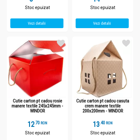
Stoc epuizat
Stoc epuizat
Vezi detalii
Vezi detalii
Cutie carton pt cadou rosie
Cutie carton pt cadou casuta
manere textile 245x245mm -
crem manere textile
WINDOR
200x200mm - WINDOR
12
.
7
13
.
4
RON
RON
Stoc epuizat
Stoc epuizat