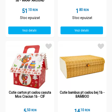
3b - WRAP AROUND
51
.
1
1
.
8
RON
RON
Stoc epuizat
Stoc epuizat
Vezi detalii
Vezi detalii
Cutie carton pt cadou casuta
Cutie bambus pt cadou bej 1b -
Mos Craciun 1b - CIF
BAMBOO
5
.
5
14
.
1
RON
RON