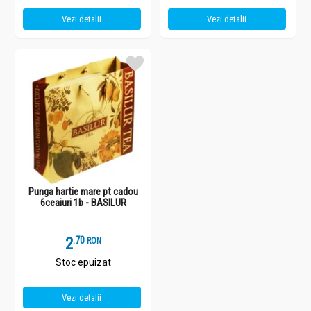
Vezi detalii
Vezi detalii
Punga hartie mare pt cadou
6ceaiuri 1b - BASILUR
2
.
7
RON
Stoc epuizat
Vezi detalii