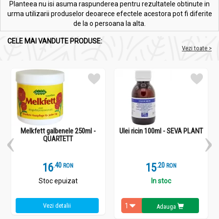
Planteea nu isi asuma raspunderea pentru rezultatele obtinute in
urma utilizarii produselor deoarece efectele acestora pot fi diferite
de la o persoana la alta.
CELE MAI VANDUTE PRODUSE:
Vezi toate >
Melkfett galbenele 250ml -
Ulei ricin 100ml - SEVA PLANT
QUARTETT
16
.
4
15
.
2
RON
RON
Stoc epuizat
In stoc
Vezi detalii
Adauga