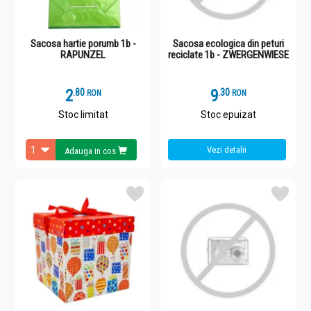
Sacosa hartie porumb 1b -
Sacosa ecologica din peturi
RAPUNZEL
reciclate 1b - ZWERGENWIESE
2
.
8
9
.
3
RON
RON
Stoc limitat
Stoc epuizat
Vezi detalii
Adauga in cos