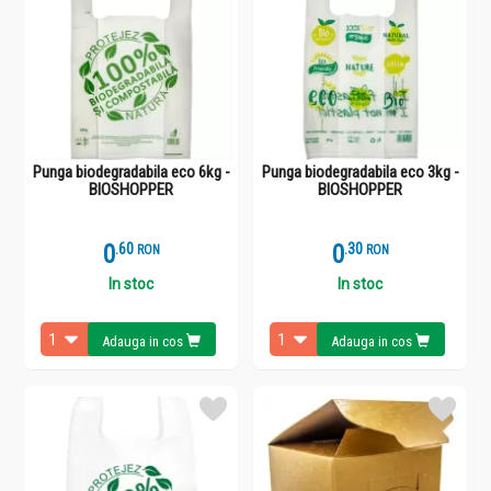
Punga biodegradabila eco 6kg -
Punga biodegradabila eco 3kg -
BIOSHOPPER
BIOSHOPPER
0
.
6
0
.
3
RON
RON
In stoc
In stoc
Adauga in cos
Adauga in cos