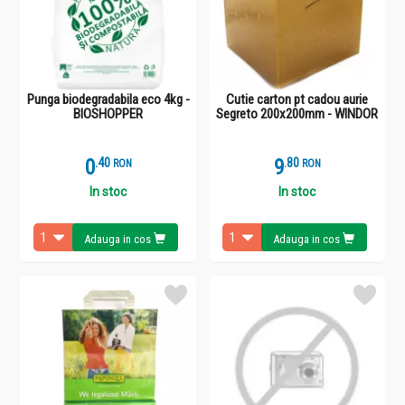
Punga biodegradabila eco 4kg -
Cutie carton pt cadou aurie
BIOSHOPPER
Segreto 200x200mm - WINDOR
0
.
4
9
.
8
RON
RON
In stoc
In stoc
Adauga in cos
Adauga in cos