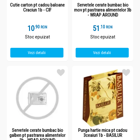
Cutie carton pt cadou baloane
Servetele cerate bumbac bio
Craciun 1b - CIF
mov pt pastrarea alimentelor 3b
- WRAP AROUND
10
.
9
51
.
1
RON
RON
Stoc epuizat
Stoc epuizat
Vezi detalii
Vezi detalii
Servetele cerate bumbac bio
Punga hartie mica pt cadou
galben pt pastrarea alimentelor
3ceaiuri 1b - BASILUR