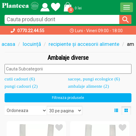
Togg
0 lei
0
navi
0770.22.44.55
Luni - Vineri 09:00 - 18:00
acasa
locuință
recipiente și accesorii alimente
amb
Ambalaje diverse
cutii cadouri (6)
sacoșe, pungi ecologice (6)
pungi cadouri (2)
ambalaje alimente (2)
Filtreaza produsele