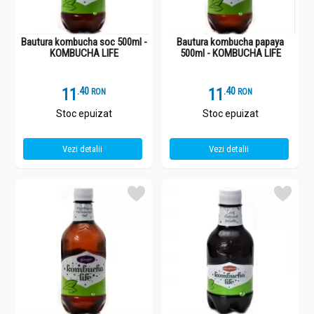
cele care alăptează pot consuma Kombucha? Kombucha are un
efect detoxifiant și, prin urmare, ar trebui consumată în cantitate
moderată de către femeile gravide sau de cele care alăptează.
Bautura kombucha soc 500ml -
Bautura kombucha papaya
KOMBUCHA LIFE
500ml - KOMBUCHA LIFE
11
.
4
11
.
4
RON
RON
Stoc epuizat
Stoc epuizat
Vezi detalii
Vezi detalii