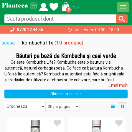
Togg
0 lei
0
navi
0770.22.44.55
Luni - Vineri 09:00 - 18:00
acasa
kombucha life
(10 produse)
Băuturi pe bază de Kombucha și ceai verde
Ce este Kombucha Life? Kombucha este o băutură vie,
autentică, natural carbogazoasă. Ce face ca băutura Kombucha
Life să fie autentică? Kombucha autentică este fidelă originii sale
și tradițiilor de utilizare a tehnicilor de cultivare, care au fost
...mai mult
transmise în decursul a peste 2000 de ani. De ce băutura
Kombucha Life este îmbuteliată într-o sticlă închisă la culoare?
Filtreaza produsele
Băutura Kombucha Life este îmbuteliată într-o sticlă închisă la
culoare pentru a proteja bacteriile probiotice de razele ultraviolete
sau de lumina fluorescentă, care se găsesc în frigiderele de uz
casnic. Băutura Kombucha Life conține zahăr? Orice kombucha
adevărată se obține pe bază de ceai, apă și zahăr. Cea mai mare
parte a zahărului este consumată de drojdii în procesul de