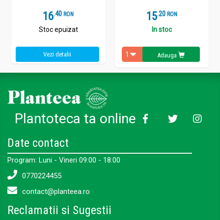
16
.
4
15
.
2
RON
RON
Stoc epuizat
In stoc
Vezi detalii
Adauga
Plantoteca ta online
Date contact
Program: Luni - Vineri 09:00 - 18:00
0770224455
contact@planteea.ro
Reclamatii si Sugestii