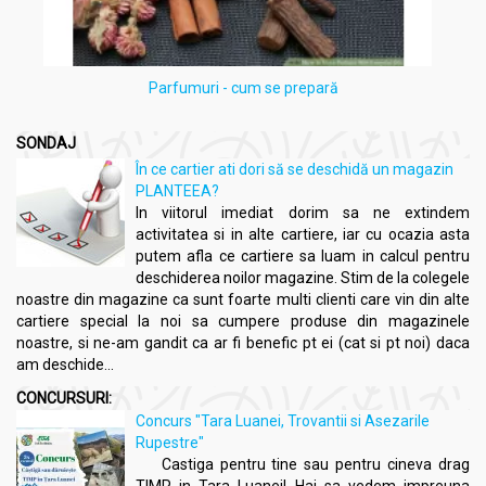
Parfumuri - cum se prepară
SONDAJ
În ce cartier ati dori să se deschidă un magazin
PLANTEEA?
In viitorul imediat dorim sa ne extindem
activitatea si in alte cartiere, iar cu ocazia asta
putem afla ce cartiere sa luam in calcul pentru
deschiderea noilor magazine. Stim de la colegele
noastre din magazine ca sunt foarte multi clienti care vin din alte
cartiere special la noi sa cumpere produse din magazinele
noastre, si ne-am gandit ca ar fi benefic pt ei (cat si pt noi) daca
am deschide...
CONCURSURI:
Concurs "Tara Luanei, Trovantii si Asezarile
Rupestre"
Castiga pentru tine sau pentru cineva drag