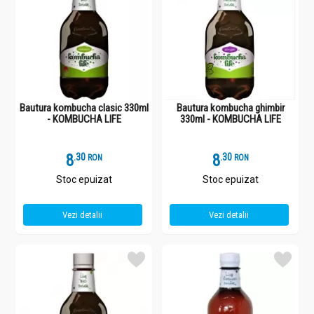
fermentație înainte de îmbuteliere, astfel că în băutura finală
rămâne o cantitate nesemnificativă de zahăr. Când trebuie să
beau Kombucha Life? Kombucha Life este o băutură
extraordinară potrivită pentru orice moment al zilei. Deschideți
sticla, turnați în pahar și lăsați câteva secunde să se „liniștească”.
În cazul în care este mai carbogazoasă, pur și simplu rotiți paharul
de câteva ori. Spumantă și sănătoasă, Kombucha Life este acum
gata să aibă grijă de dumneavoastră. De ce există sediment pe
Bautura kombucha clasic 330ml
Bautura kombucha ghimbir
fundul sticlei? În timpul fermentației secundare, care are loc după
- KOMBUCHA LIFE
330ml - KOMBUCHA LIFE
îmbuteliere, drojdiile „consumă” oxigenul din sticlă, după care se
retrag pe fundul sticlei pentru o odihnă meritată.Prezența unui
astfel de sediment este un semn că beți ceea ce trebuie – o
8
.
3
8
.
3
RON
RON
băutură vie și sănătoasă. Câteodată simt o ușoară diferența în
Stoc epuizat
Stoc epuizat
ceea ce privește aciditatea și gazificarea. Acest lucru este
normal? Kombucha Life este o băutură fără conservanți și
stabilizatori. Procesul fizico-chimic prin care trece în diferite etape
Vezi detalii
Vezi detalii
este complex și divers. De aceea, uneori, se poate constată o
astfel de diferență. Cauza poate fi reprezentată și de modul de
păstrare în magazin sau acasă.În orice situație, acest lucru nu
reduce calitatea băuturii și a proprietăților sale benefice. Poate fi
consumată de către copii? Aceștia sunt cei mai mari fani ai
săi!Totuși este bine să aibă vârsta de peste 3-4 ani. Ce cantitate de
Kombucha Life trebuie să beau? Fiecare decide, în mod individual,