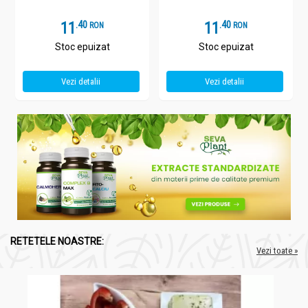
11
.
4
11
.
4
RON
RON
Stoc epuizat
Stoc epuizat
Vezi detalii
Vezi detalii
RETETELE NOASTRE:
Vezi toate »