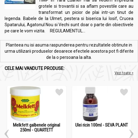
TIMP in Tara Luanei! Hai sa vedem impreuna
grotele si trovantii si sa aflam povestile care au
transformat un picior de plai intr-un tinut de
legenda. Babele de la Ulmet, pestera si biserica lui Iosif, Crucea
Spatarului, Agatonul Nou si Vechi sunt doar o parte din obiectivele
pe care le vom vizita. REGULAMENTUL...
Planteea nu isi asuma raspunderea pentru rezultatele obtinute in
urma utilizarii produselor deoarece efectele acestora pot fi diferite
de la o persoana la alta.
CELE MAI VANDUTE PRODUSE:
Vezi toate >
Melkfett galbenele original
Ulei ricin 100ml - SEVA PLANT
250ml - QUARTETT