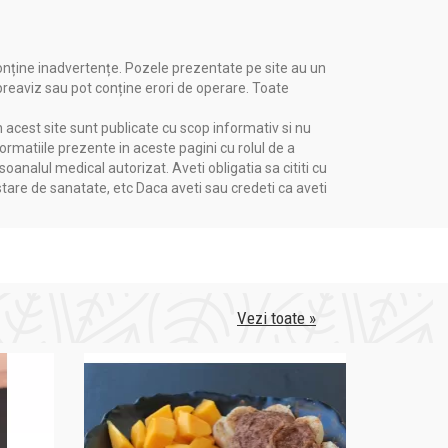
onține inadvertențe. Pozele prezentate pe site au un
omn;
 preaviz sau pot conține erori de operare. Toate
Insomnie;
iri
Somn scurt;
n acest site sunt publicate cu scop informativ si nu
Somn agitat;
formatiile prezente in aceste pagini cu rolul de a
tate;
Somn superficial;
nalul medical autorizat. Aveti obligatia sa cititi cu
d;
Dificultate de a adormi;
stare de sanatate, etc Daca aveti sau credeti ca aveti
Tulburari de somn;
Nivel ridicat de stres inaintea
somnului.
dare
Vezi toate »
ranta individuala la oricare dintre