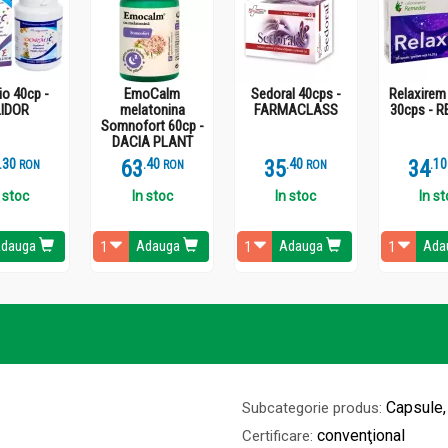
o 40cp -
EmoCalm
Sedoral 40cps -
Relaxirem
LIDOR
melatonina
FARMACLASS
30cps - 
Somnofort 60cp -
DACIA PLANT
.
3
63
.
4
35
.
4
34
.
1
RON
RON
RON
 stoc
In stoc
In stoc
In s
dauga
Adauga
Adauga
Ada
Capsule,
Subcategorie produs:
convenţional
Certificare: