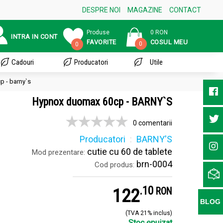
DESPRE NOI
MAGAZINE
CONTACT
Produse
0 RON
INTRA IN CONT
FAVORITE
COSUL MEU
0
0
Cadouri
Producatori
Utile
 - barny`s
Hypnox duomax 60cp - BARNY`S
0 comentarii
Producatori
BARNY'S
cutie cu 60 de tablete
Mod prezentare:
brn-0004
Cod produs:
.
1
122
RON
BLOG
(TVA 21% inclus)
Stoc epuizat