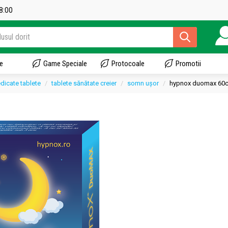
18:00
e
Game Speciale
Protocoale
Promotii
dicate tablete
tablete sănătate creier
somn ușor
hypnox duomax 60cp