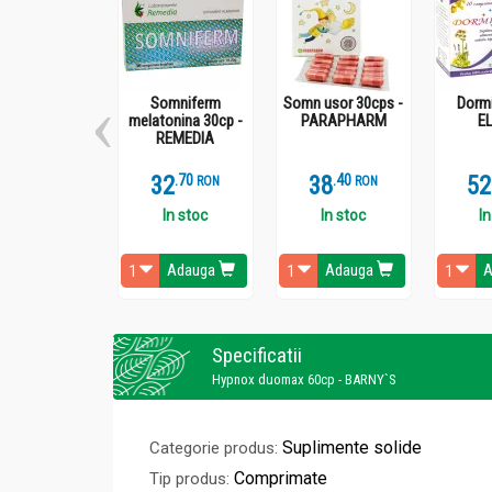
Somniferm
Somn usor 30cps -
Dormi
melatonina 30cp -
PARAPHARM
E
REMEDIA
32
.
7
38
.
4
52
RON
RON
In stoc
In stoc
In
Adauga
Adauga
A
Specificatii
Hypnox duomax 60cp - BARNY`S
Suplimente solide
Categorie produs:
Comprimate
Tip produs: