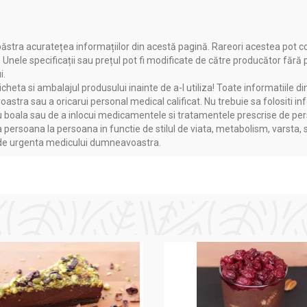
rmi;
nocturne;
In cazul dificultatilor in a adormi;
ăstra acuratețea informațiilor din acestă pagină. Rareori acestea pot c
Pentru reducerea tulburarilor de s
. Unele specificații sau prețul pot fi modificate de către producător fără
i.
Pentru reducerea numarului de trez
la inducerea unui somn
heta si ambalajul produsului inainte de a-l utiliza! Toate informatiile di
nocturne;
astra sau a oricarui personal medical calificat. Nu trebuie sa folositi in
Pentru inducerea unui somn de cali
boala sau de a inlocui medicamentele si tratamentele prescrise de persoa
Pentru un somn odihnitor si profun
a persoana la persoana in functie de stilul de viata, metabolism, varsta, 
Pentru cresterea duratei somnului;
a de urgenta medicului dumneavoastra.
rgh de Calitate a
In cazuri de somn agitat, scurt si
superficial;
mnului;
In cazul unui nivel ridicat de incor
mi;
psihica.
adian;
eri.
femei insarcinate sau care alapteaza si la persoane care au intole