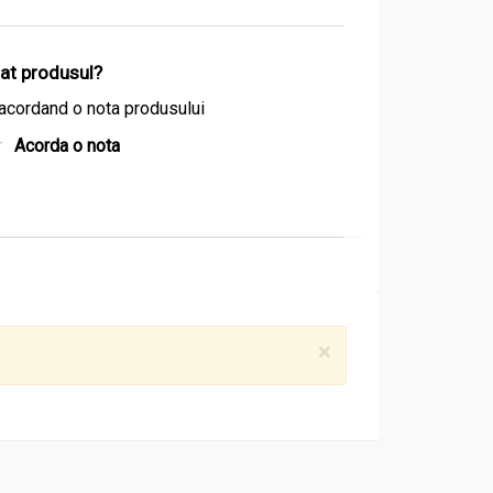
120 mg
**
30 mg
**
izat produsul?
acordand o nota produsului
20 mg
**
Acorda o nota
ract. Cu cat proportia (raportul de extractie)
×
ADJUVANT IN