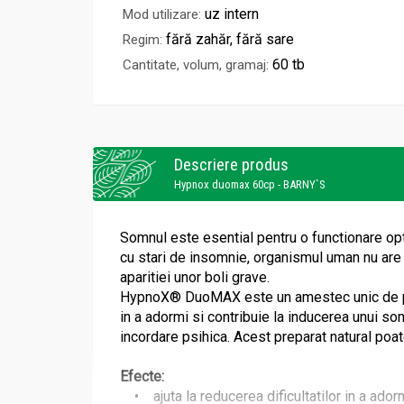
uz intern
Mod utilizare:
fără zahăr, fără sare
Regim:
60 tb
Cantitate, volum, gramaj:
Descriere produs
Hypnox duomax 60cp - BARNY`S
Somnul este esential pentru o functionare opt
cu stari de insomnie, organismul uman nu are c
aparitiei unor boli grave.
HypnoX® DuoMAX este un amestec unic de plante
in a adormi si contribuie la inducerea unui som
incordare psihica. Acest preparat natural poa
Efecte:
• ajuta la reducerea dificultatilor in a adorm