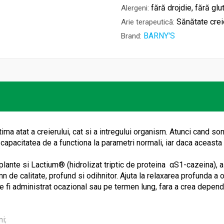
fără drojdie, fără glu
Alergeni:
Sănătate crei
Arie terapeutică:
BARNY'S
Brand:
ima atat a creierului, cat si a intregului organism. Atunci cand
apacitatea de a functiona la parametri normali, iar daca aceasta 
 si Lactium® (hidrolizat triptic de proteina αS1-cazeina), al car
n de calitate, profund si odihnitor. Ajuta la relaxarea profunda a 
te fi administrat ocazional sau pe termen lung, fara a crea depend
i;