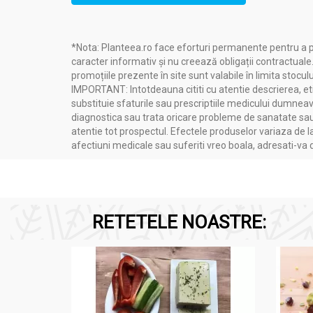
Ajuta la reducerea dificultatilor in a ado
Ajuta la reducerea tulburarilor de somn;
Ajuta la reducerea numarului de treziri 
*Nota: Planteea.ro face eforturi permanente pentru a p
Ajuta la cresterea duratei de somn;
caracter informativ și nu creează obligații contractuale
Ajuta la calmarea agitatiei mentale;
promoțiile prezente în site sunt valabile în limita stoculu
Ajuta la relaxare psihica si contribuie 
IMPORTANT: Intotdeauna cititi cu atentie descrierea, etic
de calitate;
substituie sfaturile sau prescriptiile medicului dumneavo
Mentine starea de calm;
diagnostica sau trata oricare probleme de sanatate sau 
Ajuta la starea de bine mentala;
atentie tot prospectul. Efectele produselor variaza de l
afectiuni medicale sau suferiti vreo boala, adresati-v
Favorizeaza scaderea Indexului Pittsbu
Somnului (PSGI);
Imbunatateste calitatea si eficienta so
Scurteaza timpul necesar pentru a ador
Efect sedativ prin reglarea ritmului circ
RETETELE NOASTRE:
Sustine functia digestiva;
Contribuie la neutralizarea radicalilor lib
Contraindicatii:
Nu se administreaza la copii, 
componentele preparatului.