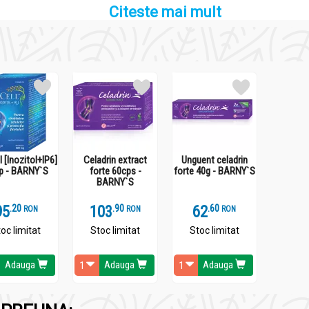
Citeste mai mult
cturne;
um®, Roinita);
inducerea unui somn de calitate (Valeriana, Lactium®);
asiunii);
asiunii, Roinita, Lactium®);
i (Roinita).
l [Inozitol+IP6]
Celadrin extract
Unguent celadrin
p - BARNY`S
forte 60cps -
forte 40g - BARNY`S
BARNY`S
ural Hypnox® DuoMAX in urmatoarele cazuri, ca adjuvant:
95
.
2
103
.
9
62
.
6
RON
RON
RON
oc limitat
Stoc limitat
Stoc limitat
Adauga
Adauga
Adauga
ial;
ihica.