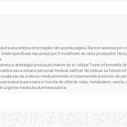
ăstra acuratețea informațiilor din acestă pagină. Rareori acestea pot c
. Unele specificații sau prețul pot fi modificate de către producător fără
i.
heta si ambalajul produsului inainte de a-l utiliza! Toate informatiile di
astra sau a oricarui personal medical calificat. Nu trebuie sa folositi in
boala sau de a inlocui medicamentele si tratamentele prescrise de persoa
a persoana la persoana in functie de stilul de viata, metabolism, varsta, 
a de urgenta medicului dumneavoastra.