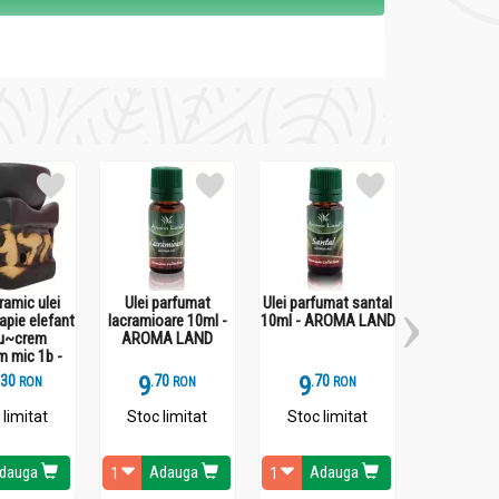
ramic ulei
Ulei parfumat
Ulei parfumat santal
Betisoare p
apie elefant
lacramioare 10ml -
10ml - AROMA LAND
Sandalwoo
u~crem
AROMA LAND
AROMA 
m mic 1b -
LCA
.
3
9
.
7
9
.
7
4
.
6
RON
RON
RON
 limitat
Stoc limitat
Stoc limitat
Stoc li
dauga
Adauga
Adauga
Ada