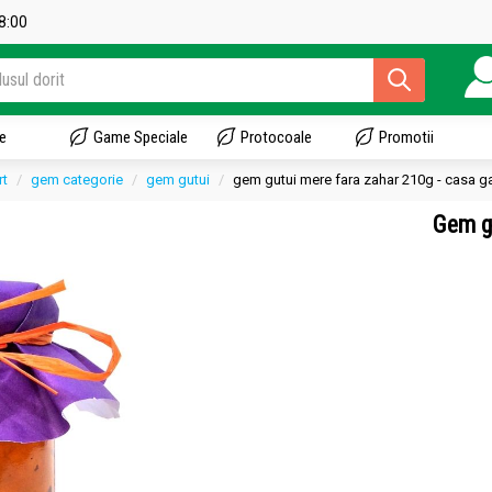
18:00
e
Game Speciale
Protocoale
Promotii
rt
gem categorie
gem gutui
gem gutui mere fara zahar 210g - casa g
Gem g