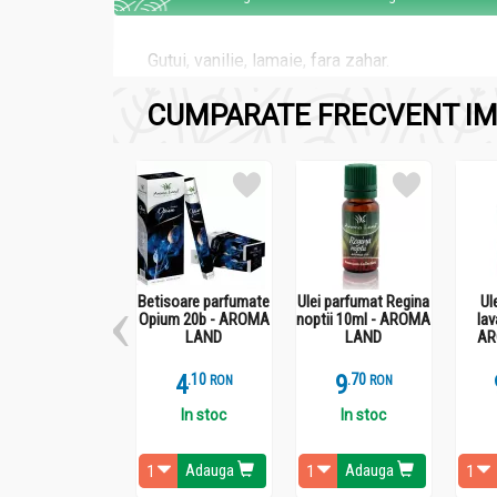
Gutui, vanilie, lamaie, fara zahar.
CUMPARATE FRECVENT IM
Recomandari
Gem gutui mere fara zahar 210g - CASA GACIU
Dupa deschidere a se pastra cu grija la rece.
Betisoare parfumate
Ulei parfumat Regina
Ul
Opium 20b - AROMA
noptii 10ml - AROMA
lav
LAND
LAND
AR
4
.
1
9
.
7
RON
RON
Administrare
In stoc
In stoc
Gem gutui mere fara zahar 210g - CASA GACIU
Adauga
Adauga