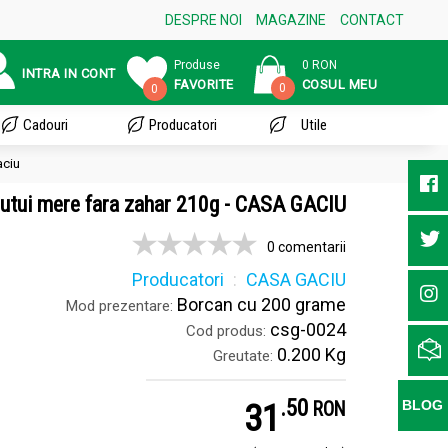
DESPRE NOI
MAGAZINE
CONTACT
Produse
0 RON
INTRA IN CONT
FAVORITE
COSUL MEU
0
0
Cadouri
Producatori
Utile
aciu
utui mere fara zahar 210g - CASA GACIU
0 comentarii
Producatori
CASA GACIU
Borcan cu 200 grame
Mod prezentare:
csg-0024
Cod produs:
0.200 Kg
Greutate:
.
5
31
BLOG
RON