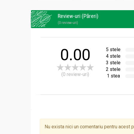
Dulceata poate fi consumata ca atare pe paine 
Review-uri (Păreri)
(0 review-uri)
0.00
5 stele
4 stele
3 stele
2 stele
(0 review-uri)
1 stea
Nu exista nici un comentariu pentru acest 