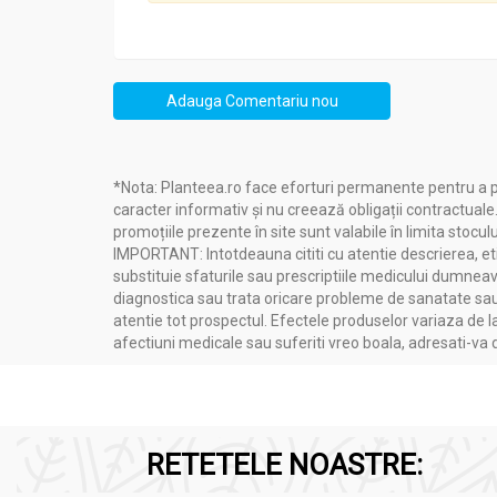
Adauga Comentariu nou
*Nota: Planteea.ro face eforturi permanente pentru a p
caracter informativ și nu creează obligații contractuale
promoțiile prezente în site sunt valabile în limita stoculu
IMPORTANT: Intotdeauna cititi cu atentie descrierea, etic
substituie sfaturile sau prescriptiile medicului dumneavo
diagnostica sau trata oricare probleme de sanatate sau 
atentie tot prospectul. Efectele produselor variaza de l
afectiuni medicale sau suferiti vreo boala, adresati-v
RETETELE NOASTRE: