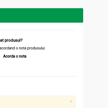
ofre sau prajituri.
izat produsul?
acordand o nota produsului
Acorda o nota
×