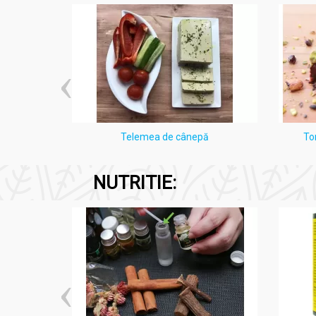
i Lămâie
Telemea de cânepă
To
NUTRITIE: