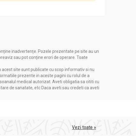
onține inadvertențe. Pozele prezentate pe site au un
 preaviz sau pot conține erori de operare. Toate
n acest site sunt publicate cu scop informativ si nu
formatiile prezente in aceste pagini cu rolul de a
nalul medical autorizat. Aveti obligatia sa cititi cu
stare de sanatate, etc Daca aveti sau credeti ca aveti
Vezi toate »