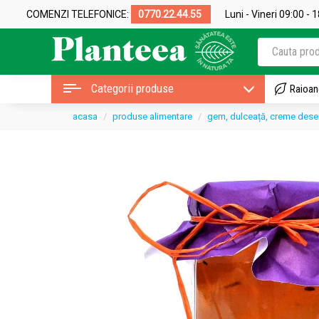
COMENZI TELEFONICE:
0770.22.44.55
Luni - Vineri 09:00 - 
Categorii produse
Raioan
acasa
produse alimentare
gem, dulceață, creme dese