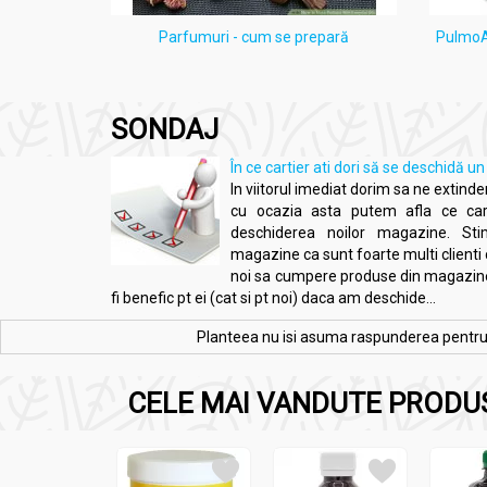
ten acneic
Parfumuri - cum se prepară
PulmoAl
e
SONDAJ
În ce cartier ati dori să se deschid
In viitorul imediat dorim sa ne extindem
cu ocazia asta putem afla ce car
deschiderea noilor magazine. St
magazine ca sunt foarte multi clienti c
noi sa cumpere produse din magazinel
fi benefic pt ei (cat si pt noi) daca am deschide...
Planteea nu isi asuma raspunderea pentru re
CELE MAI VANDUTE PRODU