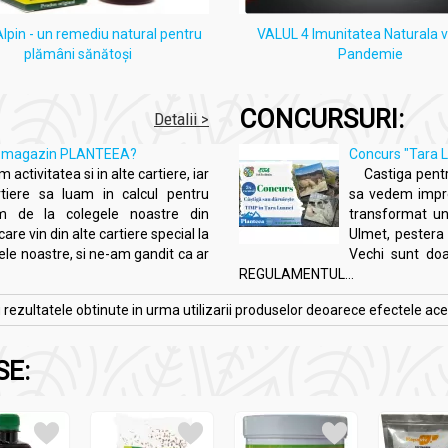
pin - un remediu natural pentru
VALUL 4 Imunitatea Naturala 
plămâni sănătoși
Pandemie
CONCURSURI:
Detalii >
ă un magazin PLANTEEA?
Concurs "Tara L
 activitatea si in alte cartiere, iar
Castiga pentru
tiere sa luam in calcul pentru
sa vedem impreu
im de la colegele noastre din
transformat un 
are vin din alte cartiere special la
Ulmet, pestera s
e noastre, si ne-am gandit ca ar
Vechi sunt do
REGULAMENTUL...
zultatele obtinute in urma utilizarii produselor deoarece efectele acesto
SE: