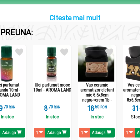
Citeste mai mult
PREUNA:
ei parfumat
Ulei parfumat mosc
Vas ceramic
Vas ce
anda 10ml -
10ml - AROMA LAND
aromatizor elefant
aromater
OMA LAND
mic 6.5x8cm
negr
negru~crem 1b -
8x6,5c
AROMA LAND
9
.
7
8
.
7
18
.
5
31
RON
RON
RON
In stoc
In stoc
In stoc
Stoc
Adauga
Adauga
Adauga
A