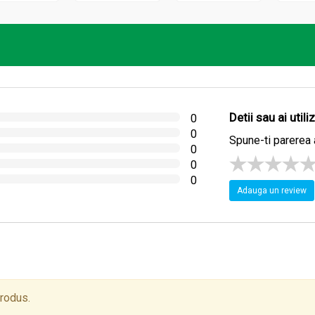
sau poate fi folosita cu succes pentru retetele de clatite, vafe, g
Detii sau ai util
0
0
Spune-ti parerea 
0
0
0
Adauga un review
produs.