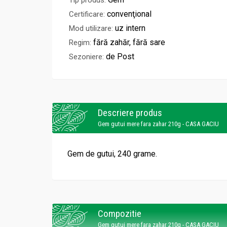
Tip produs:
convenţional
Certificare:
uz intern
Mod utilizare:
fără zahăr, fără sare
Regim:
de Post
Sezoniere:
Descriere produs
Gem gutui mere fara zahar 210g - CASA GACIU
Gem de gutui, 240 grame.
Compozitie
Gem gutui mere fara zahar 210g - CASA GACIU