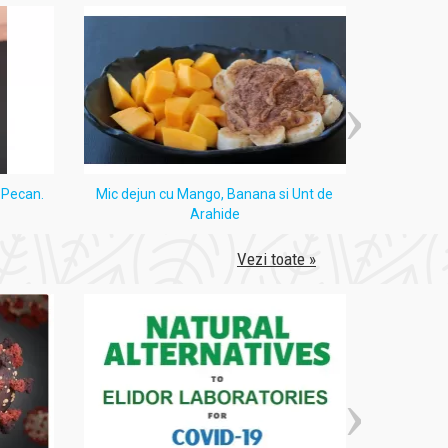
i Pecan.
Mic dejun cu Mango, Banana si Unt de
Tort
Arahide
Vezi toate »