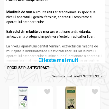
Extract din mlădițe de MUR
Mladitele de mur
au multe utilizari traditionale, in special la
nivelul aparatului genital feminin, aparatului respirator si
aparatului osteoarticular.
Extractul din mladite de mur
are o actiune antioxidanta,
antioxidantii protejand impotriva efectelor radicalilor liberi.
La nivelul aparatului genital feminin, extractul din mladite de
mur ajuta la imbunatatirea elasticitatii uterului, iar la nivelul
aparatului osteoarticular sustine buna functionare a aparatului
Citeste mai mult
osteoarticular si contribuie la ameliorarea durerilor articulare.
PRODUSE PLANTEXTRAKT:
De asemenea, produsul ajuta la imbunatatirea capacitatii
respiratorii, datorita proprietatilor antioxidante puternice.
Vezi toate produsele PLANTEXTRAKT >
Extractul din mladite de mur are si alte utilizari care includ
tratarea diareei, retentiei de lichide, diabet, guta, dureri si
inflamatii, dar si prevenirea cancerului si a bolilor de inima.