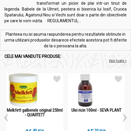
transformat un picior de plai intr-un tinut de
legenda. Babele de la Ulmet, pestera si biserica lui Iosif, Crucea
Spatarului, Agatonul Nou si Vechi sunt doar o parte din obiectivele
pe care le vom vizita. REGULAMENTUL...
Planteea nu isi asuma raspunderea pentru rezultatele obtinute in
urma utilizarii produselor deoarece efectele acestora pot fi diferite
de la o persoana la alta.
CELE MAI VANDUTE PRODUSE:
Vezi toate >
Melkfett galbenele original 250ml
Ulei ricin 100ml - SEVA PLANT
- QUARTETT
.
4
.
2
RON
RON