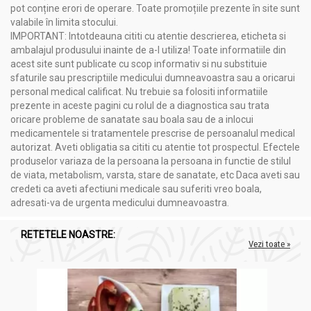
pot conține erori de operare. Toate promoțiile prezente în site sunt
valabile în limita stocului.
IMPORTANT: Intotdeauna cititi cu atentie descrierea, eticheta si
ambalajul produsului inainte de a-l utiliza! Toate informatiile din
acest site sunt publicate cu scop informativ si nu substituie
sfaturile sau prescriptiile medicului dumneavoastra sau a oricarui
personal medical calificat. Nu trebuie sa folositi informatiile
prezente in aceste pagini cu rolul de a diagnostica sau trata
oricare probleme de sanatate sau boala sau de a inlocui
medicamentele si tratamentele prescrise de persoanalul medical
autorizat. Aveti obligatia sa cititi cu atentie tot prospectul. Efectele
produselor variaza de la persoana la persoana in functie de stilul
de viata, metabolism, varsta, stare de sanatate, etc Daca aveti sau
credeti ca aveti afectiuni medicale sau suferiti vreo boala,
adresati-va de urgenta medicului dumneavoastra.
RETETELE NOASTRE:
Vezi toate »