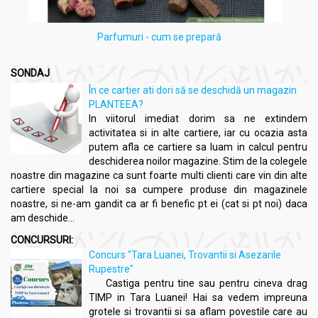
Parfumuri - cum se prepară
SONDAJ
În ce cartier ati dori să se deschidă un magazin
PLANTEEA?
In viitorul imediat dorim sa ne extindem
activitatea si in alte cartiere, iar cu ocazia asta
putem afla ce cartiere sa luam in calcul pentru
deschiderea noilor magazine. Stim de la colegele
noastre din magazine ca sunt foarte multi clienti care vin din alte
cartiere special la noi sa cumpere produse din magazinele
noastre, si ne-am gandit ca ar fi benefic pt ei (cat si pt noi) daca
am deschide...
CONCURSURI:
Concurs "Tara Luanei, Trovantii si Asezarile
Rupestre"
Castiga pentru tine sau pentru cineva drag
TIMP in Tara Luanei! Hai sa vedem impreuna
grotele si trovantii si sa aflam povestile care au