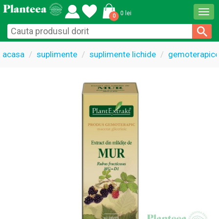
Togg
0 lei
0
navi
acasa
suplimente
suplimente lichide
gemoterapice