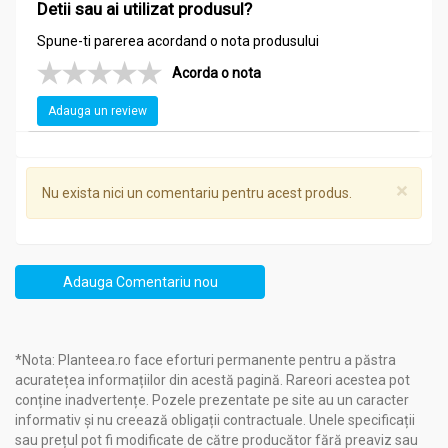
Detii sau ai utilizat produsul?
Spune-ti parerea acordand o nota produsului
Precauții:
Acorda o nota
Gemoderivat mur mladite 50ml - PLANTEXTRAKT
Adauga un review
Nu se cunosc reacţii adverse sau contraindicaţii.
×
Mod de administrare:
Nu exista nici un comentariu pentru acest produs.
Gemoderivat mur mladite 50ml - PLANTEXTRAKT
Adulţi
: în general, câte 2 ml, în puţină apă, de 2-3 ori pe zi.
Adauga Comentariu nou
1 ml=aprox. 25 de picături
În cazul asocierii cu alte extracte gemoterapice, se va
administra o dată pe zi.
*Nota: Planteea.ro face eforturi permanente pentru a păstra
Durata administrării poate varia între 1-3 luni de zile. Se poate
acuratețea informațiilor din acestă pagină. Rareori acestea pot
repeta administrarea după 1 sau 2 luni de pauză.
conține inadvertențe. Pozele prezentate pe site au un caracter
informativ și nu creează obligații contractuale. Unele specificații
sau prețul pot fi modificate de către producător fără preaviz sau