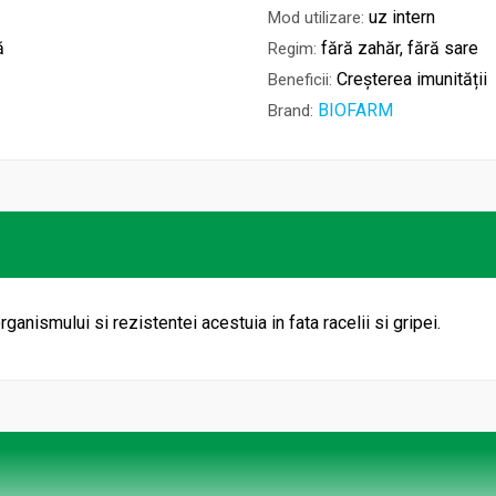
uz intern
Mod utilizare:
ă
fără zahăr, fără sare
Regim:
Creșterea imunității
Beneficii:
BIOFARM
Brand:
ganismului si rezistentei acestuia in fata racelii si gripei.