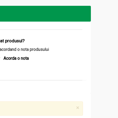
izat produsul?
acordand o nota produsului
Acorda o nota
×