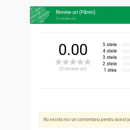
Review-uri (Păreri)
(0 review-uri)
Administrare
Echinaceea 30cps - BIOLAND
0.00
5 stele
Mod de administrare
4 stele
Adulti si adolescenti: cate 1-2 capsule moi de
3 stele
2 stele
(0 review-uri)
1 stea
Nu exista nici un comentariu pentru acest 