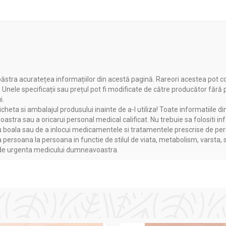
ăstra acuratețea informațiilor din acestă pagină. Rareori acestea pot c
. Unele specificații sau prețul pot fi modificate de către producător fără
i.
heta si ambalajul produsului inainte de a-l utiliza! Toate informatiile di
astra sau a oricarui personal medical calificat. Nu trebuie sa folositi in
boala sau de a inlocui medicamentele si tratamentele prescrise de persoa
a persoana la persoana in functie de stilul de viata, metabolism, varsta, 
a de urgenta medicului dumneavoastra.