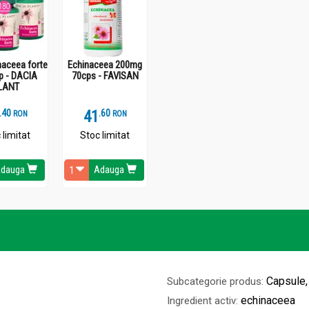
naceea forte
Echinaceea 200mg
p - DACIA
70cps - FAVISAN
LANT
.
4
41
.
6
RON
RON
 limitat
Stoc limitat
dauga
Adauga
Capsule,
Subcategorie produs:
echinaceea
Ingredient activ: