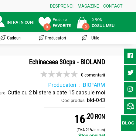
DESPRE NOI
MAGAZINE
CONTACT
Produse
0 RON
INTRA IN CONT
FAVORITE
COSUL MEU
0
0
Cadouri
Producatori
Utile
Echinaceea 30cps - BIOLAND
0 comentarii
Producatori
BIOFARM
Cutie cu 2 blistere a cate 15 capsule moi
re:
bld-043
Cod produs:
.
2
16
RON
BLOG
(TVA 21% inclus)
Stoc epuizat