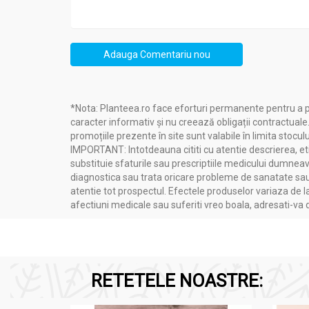
Adauga Comentariu nou
*Nota: Planteea.ro face eforturi permanente pentru a p
caracter informativ și nu creează obligații contractuale
promoțiile prezente în site sunt valabile în limita stoculu
IMPORTANT: Intotdeauna cititi cu atentie descrierea, etic
substituie sfaturile sau prescriptiile medicului dumneavo
diagnostica sau trata oricare probleme de sanatate sau 
atentie tot prospectul. Efectele produselor variaza de l
afectiuni medicale sau suferiti vreo boala, adresati-v
RETETELE NOASTRE: