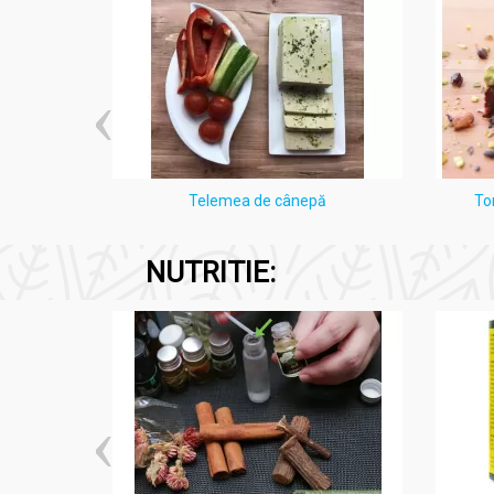
i Lămâie
Telemea de cânepă
To
NUTRITIE: