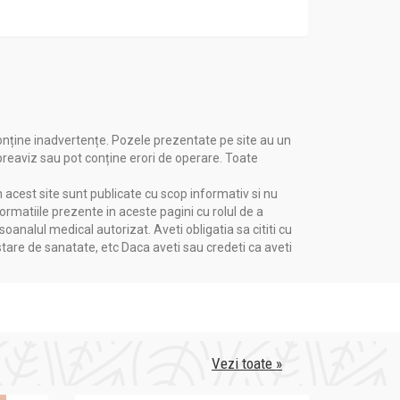
onține inadvertențe. Pozele prezentate pe site au un
 preaviz sau pot conține erori de operare. Toate
n acest site sunt publicate cu scop informativ si nu
formatiile prezente in aceste pagini cu rolul de a
nalul medical autorizat. Aveti obligatia sa cititi cu
stare de sanatate, etc Daca aveti sau credeti ca aveti
Vezi toate »