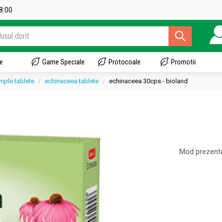
18:00
e
Game Speciale
Protocoale
Promotii
imple tablete
echinaceea tablete
echinaceea 30cps - bioland
Mod prezenta