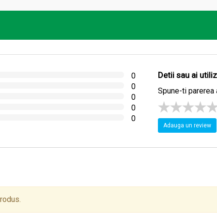
Detii sau ai util
0
0
 3 ori pe zi in timpul mesei.
Spune-ti parerea 
0
0
0
Adauga un review
produs.