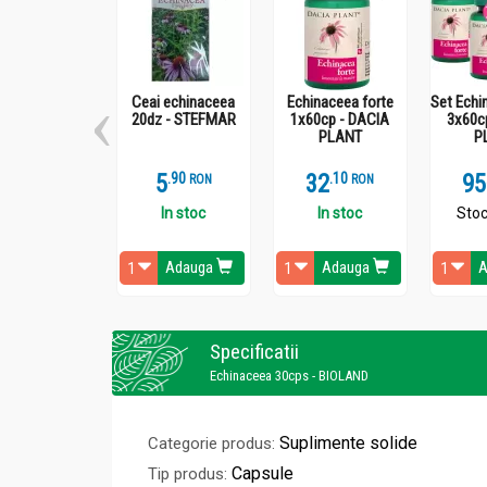
Ceai echinaceea
Echinaceea forte
Set Echi
20dz - STEFMAR
1x60cp - DACIA
3x60c
PLANT
P
5
.
9
32
.
1
95
RON
RON
In stoc
In stoc
Stoc
Adauga
Adauga
A
Specificatii
Echinaceea 30cps - BIOLAND
Suplimente solide
Categorie produs:
Capsule
Tip produs: