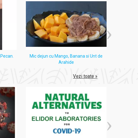
i Pecan.
Mic dejun cu Mango, Banana si Unt de
Tort
Arahide
Vezi toate »