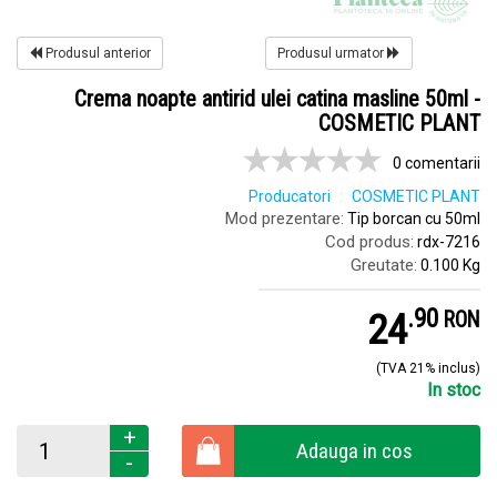
Produsul anterior
Produsul urmator
Crema noapte antirid ulei catina masline 50ml -
COSMETIC PLANT
0 comentarii
Producatori
COSMETIC PLANT
Mod prezentare:
Tip borcan cu 50ml
Cod produs:
rdx-7216
Greutate:
0.100 Kg
.
9
24
RON
(TVA 21% inclus)
In stoc
+
Adauga in cos
-