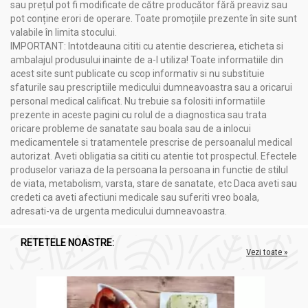
sau prețul pot fi modificate de către producător fără preaviz sau
pot conține erori de operare. Toate promoțiile prezente în site sunt
valabile în limita stocului.
IMPORTANT: Intotdeauna cititi cu atentie descrierea, eticheta si
ambalajul produsului inainte de a-l utiliza! Toate informatiile din
acest site sunt publicate cu scop informativ si nu substituie
sfaturile sau prescriptiile medicului dumneavoastra sau a oricarui
personal medical calificat. Nu trebuie sa folositi informatiile
prezente in aceste pagini cu rolul de a diagnostica sau trata
oricare probleme de sanatate sau boala sau de a inlocui
medicamentele si tratamentele prescrise de persoanalul medical
autorizat. Aveti obligatia sa cititi cu atentie tot prospectul. Efectele
produselor variaza de la persoana la persoana in functie de stilul
de viata, metabolism, varsta, stare de sanatate, etc Daca aveti sau
credeti ca aveti afectiuni medicale sau suferiti vreo boala,
adresati-va de urgenta medicului dumneavoastra.
RETETELE NOASTRE:
Vezi toate »