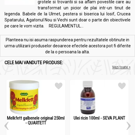
grotele si trovantii si sa aflam povestile care au
transformat un picior de plai intr-un tinut de
legenda. Babele de la Ulmet, pestera si biserica lui Iosif, Crucea
Spatarului, Agatonul Nou si Vechi sunt doar o parte din obiectivele
pe care le vom vizita. REGULAMENTUL...
Planteea nu isi asuma raspunderea pentru rezultatele obtinute in
urma utilizarii produselor deoarece efectele acestora pot fi diferite
de la o persoana la alta.
CELE MAI VANDUTE PRODUSE:
Vezi toate >
Melkfett galbenele original 250ml
Ulei ricin 100ml - SEVA PLANT
- QUARTETT