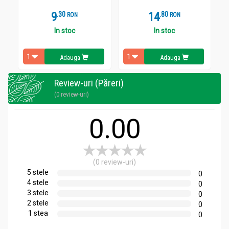
9
.
3
14
.
8
RON
RON
In stoc
In stoc
Adauga
Adauga
Review-uri (Păreri)
(0 review-uri)
0.00
(0 review-uri)
5 stele
0
4 stele
0
3 stele
0
2 stele
0
1 stea
0