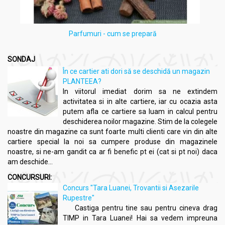
Parfumuri - cum se prepară
SONDAJ
În ce cartier ati dori să se deschidă un magazin
PLANTEEA?
In viitorul imediat dorim sa ne extindem
activitatea si in alte cartiere, iar cu ocazia asta
putem afla ce cartiere sa luam in calcul pentru
deschiderea noilor magazine. Stim de la colegele
noastre din magazine ca sunt foarte multi clienti care vin din alte
cartiere special la noi sa cumpere produse din magazinele
noastre, si ne-am gandit ca ar fi benefic pt ei (cat si pt noi) daca
am deschide...
CONCURSURI:
Concurs "Tara Luanei, Trovantii si Asezarile
Rupestre"
Castiga pentru tine sau pentru cineva drag
TIMP in Tara Luanei! Hai sa vedem impreuna