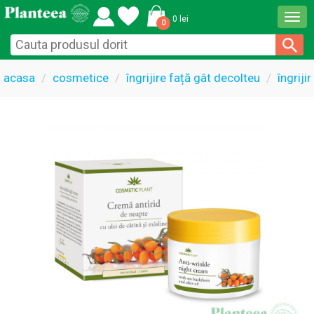
Togg
0 lei
0
navi
acasa
cosmetice
îngrijire față gât decolteu
îngriji