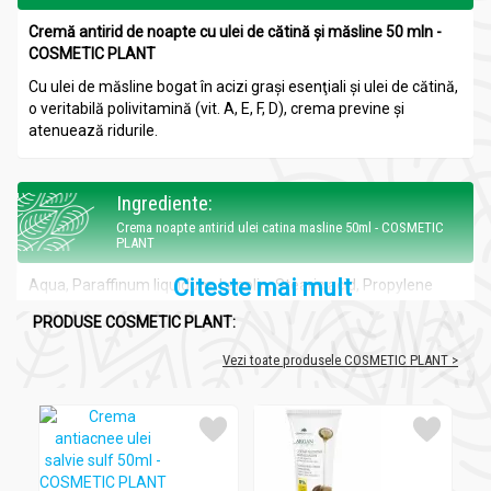
Cremă antirid de noapte cu ulei de cătină şi măsline 50 mln -
COSMETIC PLANT
Cu ulei de măsline bogat în acizi graşi esenţiali şi ulei de cătină,
o veritabilă polivitamină (vit. A, E, F, D), crema previne şi
atenuează ridurile.
Ingrediente:
Crema noapte antirid ulei catina masline 50ml - COSMETIC
PLANT
Citeste mai mult
Aqua, Paraffinum liquidum, Lanolin, Stearic acid, Propylene
glycol, Petrolatum, Cetearyl alcohol, Olea Europaea fruit oil,
PRODUSE COSMETIC PLANT:
Glyceryl stearate, Isopropyl myristate, Triethanolamine, Persea
Gratissima Oil, Hippophae Rhamnoides fruit extract, Panthenol,
Vezi toate produsele COSMETIC PLANT >
Retinyl palmitate, Tocopheryl acetate, Dimethicone, Ceteareth
25, Tocopherol, Sodium benzoate, Methylparaben, Disodium
EDTA, BHA, Butylphenyl methylpropional, Alpha-isomethyl
ionone, Citronellol, Hexyl cinnamal, Hydroxyisohexyl 3-
cyclohexene carboxaldehyde, Linalool, Parfum.