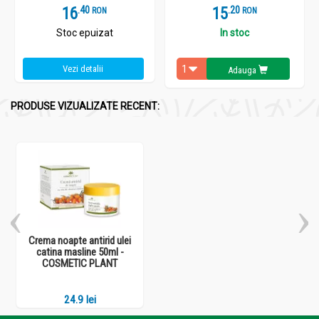
16
.
4
15
.
2
RON
RON
Stoc epuizat
In stoc
Vezi detalii
Adauga
PRODUSE VIZUALIZATE RECENT:
Crema noapte antirid ulei
catina masline 50ml -
COSMETIC PLANT
24.9 lei