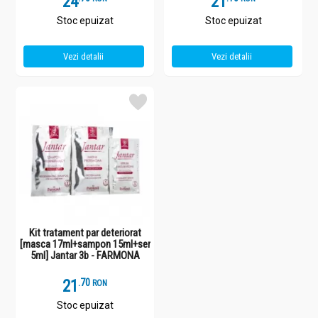
24
21
Stoc epuizat
Stoc epuizat
Vezi detalii
Vezi detalii
Kit tratament par deteriorat
[masca 17ml+sampon 15ml+ser
5ml] Jantar 3b - FARMONA
21
.
7
RON
Stoc epuizat