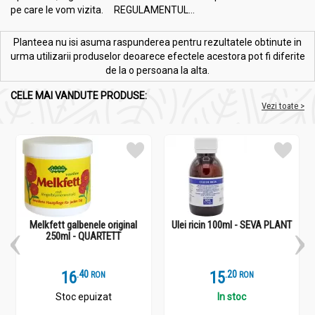
pe care le vom vizita. REGULAMENTUL...
Planteea nu isi asuma raspunderea pentru rezultatele obtinute in
urma utilizarii produselor deoarece efectele acestora pot fi diferite
de la o persoana la alta.
CELE MAI VANDUTE PRODUSE:
Vezi toate >
Melkfett galbenele original
Ulei ricin 100ml - SEVA PLANT
250ml - QUARTETT
16
.
4
15
.
2
RON
RON
Stoc epuizat
In stoc