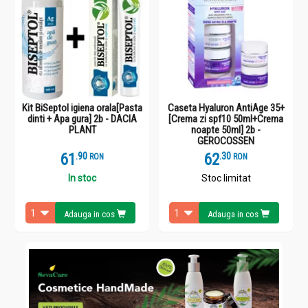
Kit BiSeptol igiena orala[Pasta
Caseta Hyaluron AntiAge 35+
dinti + Apa gura] 2b - DACIA
[Crema zi spf10 50ml+Crema
PLANT
noapte 50ml] 2b -
GEROCOSSEN
61
.
9
62
.
3
RON
RON
In stoc
Stoc limitat
Adauga in cos
Adauga in cos