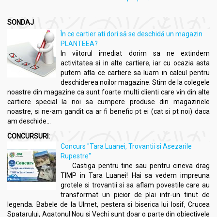
SONDAJ
În ce cartier ati dori să se deschidă un magazin
PLANTEEA?
In viitorul imediat dorim sa ne extindem
activitatea si in alte cartiere, iar cu ocazia asta
putem afla ce cartiere sa luam in calcul pentru
deschiderea noilor magazine. Stim de la colegele
noastre din magazine ca sunt foarte multi clienti care vin din alte
cartiere special la noi sa cumpere produse din magazinele
noastre, si ne-am gandit ca ar fi benefic pt ei (cat si pt noi) daca
am deschide...
CONCURSURI:
Concurs "Tara Luanei, Trovantii si Asezarile
Rupestre"
Castiga pentru tine sau pentru cineva drag
TIMP in Tara Luanei! Hai sa vedem impreuna
grotele si trovantii si sa aflam povestile care au
transformat un picior de plai intr-un tinut de
legenda. Babele de la Ulmet, pestera si biserica lui Iosif, Crucea
Spatarului, Agatonul Nou si Vechi sunt doar o parte din obiectivele