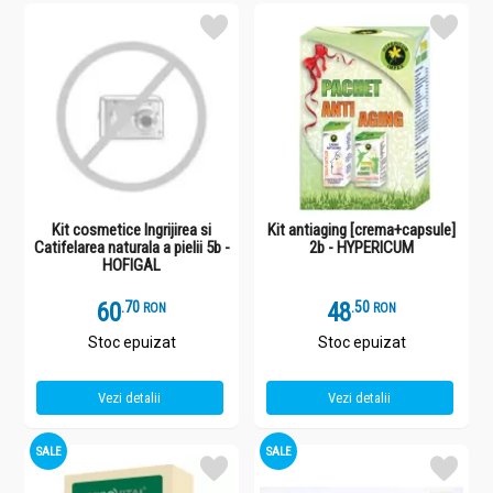
Kit cosmetice Ingrijirea si
Kit antiaging [crema+capsule]
Catifelarea naturala a pielii 5b -
2b - HYPERICUM
HOFIGAL
60
.
7
48
.
5
RON
RON
Stoc epuizat
Stoc epuizat
Vezi detalii
Vezi detalii
SALE
SALE