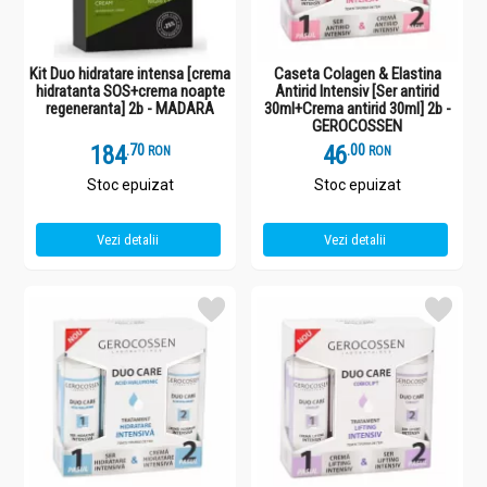
Kit Duo hidratare intensa [crema
Caseta Colagen & Elastina
hidratanta SOS+crema noapte
Antirid Intensiv [Ser antirid
regeneranta] 2b - MADARA
30ml+Crema antirid 30ml] 2b -
GEROCOSSEN
184
.
7
46
.
0
RON
RON
Stoc epuizat
Stoc epuizat
Vezi detalii
Vezi detalii