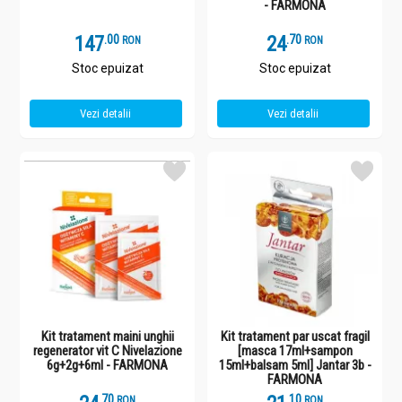
- FARMONA
147
.
0
24
.
7
RON
RON
Stoc epuizat
Stoc epuizat
Vezi detalii
Vezi detalii
Kit tratament maini unghii
Kit tratament par uscat fragil
regenerator vit C Nivelazione
[masca 17ml+sampon
6g+2g+6ml - FARMONA
15ml+balsam 5ml] Jantar 3b -
FARMONA
.
7
.
1
RON
RON