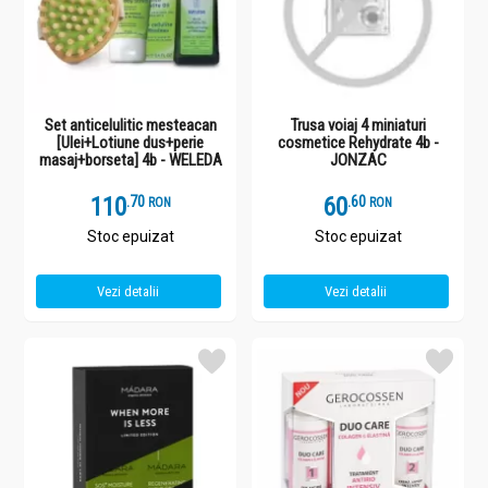
Set anticelulitic mesteacan
Trusa voiaj 4 miniaturi
[Ulei+Lotiune dus+perie
cosmetice Rehydrate 4b -
masaj+borseta] 4b - WELEDA
JONZAC
110
.
7
60
.
6
RON
RON
Stoc epuizat
Stoc epuizat
Vezi detalii
Vezi detalii