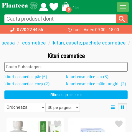
Togg
0 lei
0
navi
0770.22.44.55
Luni - Vineri 09:00 - 18:00
acasa
cosmetice
kituri, casete, pachete cosmetice
Kituri cosmetice
kituri cosmetice păr (6)
kituri cosmetice ten (8)
kituri cosmetice corp (2)
kituri cosmetice mâini unghii (2)
Filtreaza produsele