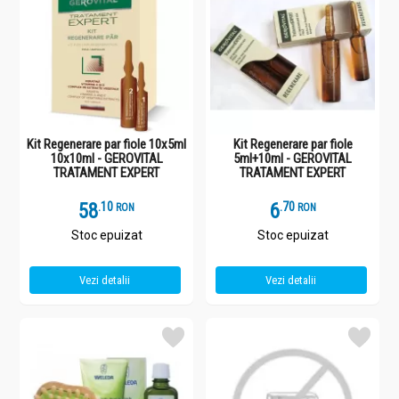
Kit Regenerare par fiole 10x5ml
Kit Regenerare par fiole
10x10ml - GEROVITAL
5ml+10ml - GEROVITAL
TRATAMENT EXPERT
TRATAMENT EXPERT
58
.
1
6
.
7
RON
RON
Stoc epuizat
Stoc epuizat
Vezi detalii
Vezi detalii