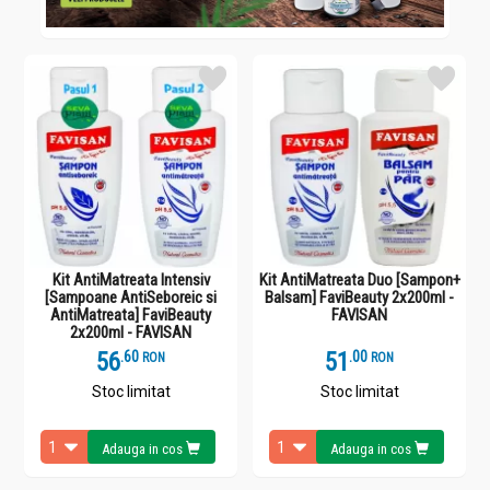
Kit AntiMatreata Intensiv
Kit AntiMatreata Duo [Sampon+
[Sampoane AntiSeboreic si
Balsam] FaviBeauty 2x200ml -
AntiMatreata] FaviBeauty
FAVISAN
2x200ml - FAVISAN
56
.
6
51
.
0
RON
RON
Stoc limitat
Stoc limitat
Adauga in cos
Adauga in cos