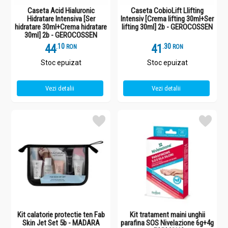
Caseta Acid Hialuronic
Caseta CobioLift Llifting
Hidratare Intensiva [Ser
Intensiv [Crema lifting 30ml+Ser
hidratare 30ml+Crema hidratare
lifting 30ml] 2b - GEROCOSSEN
30ml] 2b - GEROCOSSEN
44
.
1
41
.
3
RON
RON
Stoc epuizat
Stoc epuizat
Vezi detalii
Vezi detalii
Kit calatorie protectie ten Fab
Kit tratament maini unghii
Skin Jet Set 5b - MADARA
parafina SOS Nivelazione 6g+4g