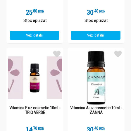
25
.
8
30
.
4
RON
RON
Stoc epuizat
Stoc epuizat
Vezi detalii
Vezi detalii
Vitamina E uz cosmetic 10ml -
Vitamina A uz cosmetic 10ml -
TRIO VERDE
ZANNA
14
.
7
30
.
4
RON
RON