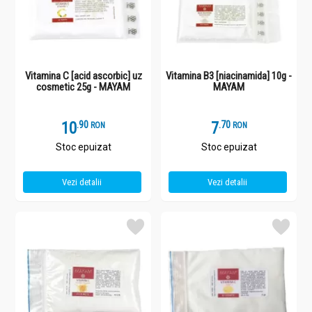
Vitamina C [acid ascorbic] uz
Vitamina B3 [niacinamida] 10g -
cosmetic 25g - MAYAM
MAYAM
10
.
9
7
.
7
RON
RON
Stoc epuizat
Stoc epuizat
Vezi detalii
Vezi detalii