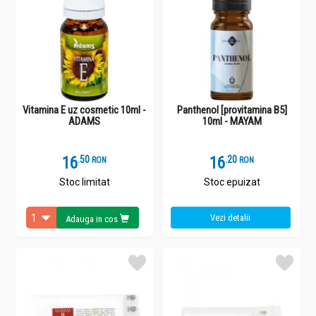
Vitamina E uz cosmetic 10ml -
Panthenol [provitamina B5]
ADAMS
10ml - MAYAM
16
.
5
16
.
2
RON
RON
Stoc limitat
Stoc epuizat
Vezi detalii
Adauga in cos