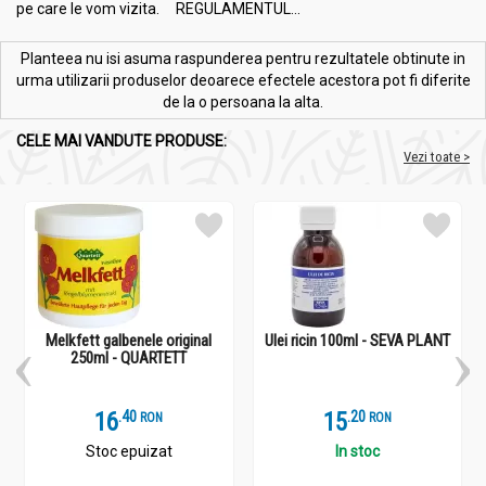
pe care le vom vizita. REGULAMENTUL...
Planteea nu isi asuma raspunderea pentru rezultatele obtinute in
urma utilizarii produselor deoarece efectele acestora pot fi diferite
de la o persoana la alta.
CELE MAI VANDUTE PRODUSE:
Vezi toate >
Melkfett galbenele original
Ulei ricin 100ml - SEVA PLANT
250ml - QUARTETT
16
.
4
15
.
2
RON
RON
Stoc epuizat
In stoc