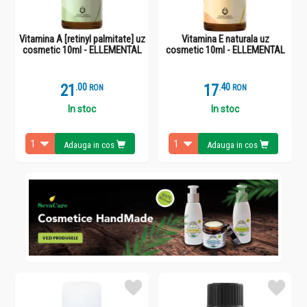
Vitamina A [retinyl palmitate] uz
Vitamina E naturala uz
cosmetic 10ml - ELLEMENTAL
cosmetic 10ml - ELLEMENTAL
21
.
0
17
.
4
RON
RON
In stoc
In stoc
Adauga in cos
Adauga in cos