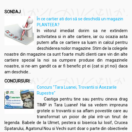
SONDAJ
În ce cartier ati dori să se deschidă un magazin
PLANTEEA?
In viitorul imediat dorim sa ne extindem
activitatea si in alte cartiere, iar cu ocazia asta
putem afla ce cartiere sa luam in calcul pentru
deschiderea noilor magazine. Stim de la colegele
noastre din magazine ca sunt foarte multi clienti care vin din alte
cartiere special la noi sa cumpere produse din magazinele
noastre, si ne-am gandit ca ar fi benefic pt ei (cat si pt noi) daca
am deschide...
CONCURSURI:
Concurs "Tara Luanei, Trovantii si Asezarile
Rupestre"
Castiga pentru tine sau pentru cineva drag
TIMP in Tara Luanei! Hai sa vedem impreuna
grotele si trovantii si sa aflam povestile care au
transformat un picior de plai intr-un tinut de
legenda. Babele de la Ulmet, pestera si biserica lui Iosif, Crucea
Spatarului, Agatonul Nou si Vechi sunt doar o parte din obiectivele