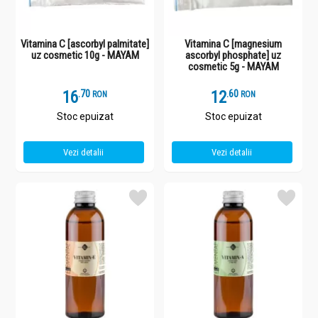
Vitamina C [ascorbyl palmitate]
Vitamina C [magnesium
uz cosmetic 10g - MAYAM
ascorbyl phosphate] uz
cosmetic 5g - MAYAM
16
.
7
12
.
6
RON
RON
Stoc epuizat
Stoc epuizat
Vezi detalii
Vezi detalii