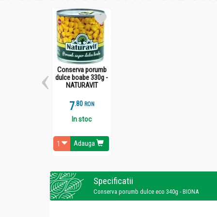
Conserva porumb
dulce boabe 330g -
NATURAVIT
7
.
8
RON
In stoc
Adauga
Specificatii
Conserva porumb dulce eco 340g - BIONA