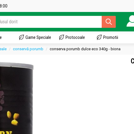
18:00
e
Game Speciale
Protocoale
Promotii
eale
conservă porumb
conserva porumb dulce eco 340g - biona
C