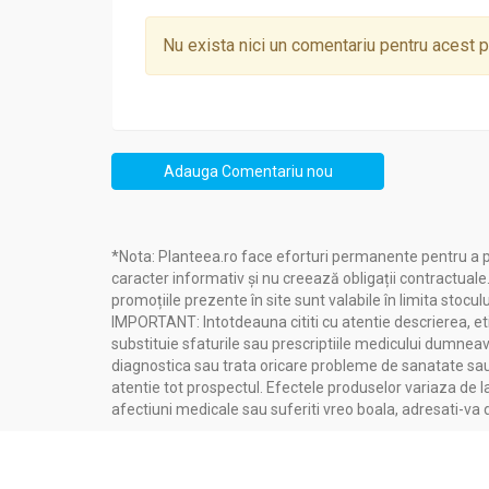
protector impotriva bolilor oftalmologice surv
din porumbul dulce contribuie si ele la sanata
Nu exista nici un comentariu pentru acest 
Numarul relativ mic de calorii furnizate de c
porumbul matur, graul, orezul etc. Motivul con
sau zaharurile complexe.
Adauga Comentariu nou
Administrare
*Nota: Planteea.ro face eforturi permanente pentru a p
Conserva porumb dulce eco 340g - BIONA
caracter informativ și nu creează obligații contractuale
promoțiile prezente în site sunt valabile în limita stoculu
IMPORTANT: Intotdeauna cititi cu atentie descrierea, etic
Se adauga la diferite preparate.
substituie sfaturile sau prescriptiile medicului dumneavo
diagnostica sau trata oricare probleme de sanatate sau 
atentie tot prospectul. Efectele produselor variaza de l
afectiuni medicale sau suferiti vreo boala, adresati-v