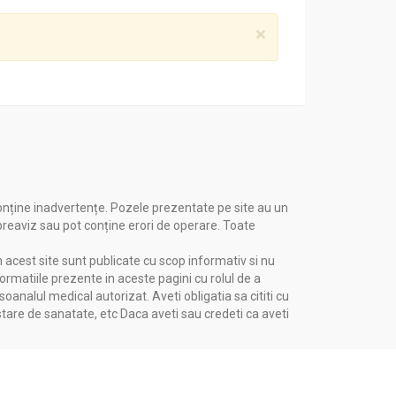
lara. In plus, acidul folic si beta carotenul
×
tii, comparativ cu alte cereale precum
carbohidrati simpli, precum glucoza, sucroza
onține inadvertențe. Pozele prezentate pe site au un
 preaviz sau pot conține erori de operare. Toate
n acest site sunt publicate cu scop informativ si nu
formatiile prezente in aceste pagini cu rolul de a
nalul medical autorizat. Aveti obligatia sa cititi cu
stare de sanatate, etc Daca aveti sau credeti ca aveti