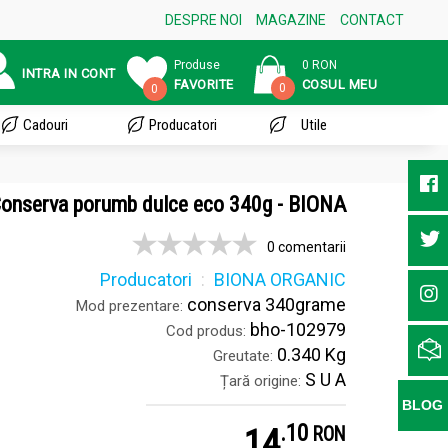
DESPRE NOI
MAGAZINE
CONTACT
Produse
0 RON
INTRA IN CONT
FAVORITE
COSUL MEU
0
0
Cadouri
Producatori
Utile
onserva porumb dulce eco 340g - BIONA
0 comentarii
Producatori
BIONA ORGANIC
conserva 340grame
Mod prezentare:
bho-102979
Cod produs:
0.340 Kg
Greutate:
S U A
Țară origine:
BLOG
.
1
14
RON