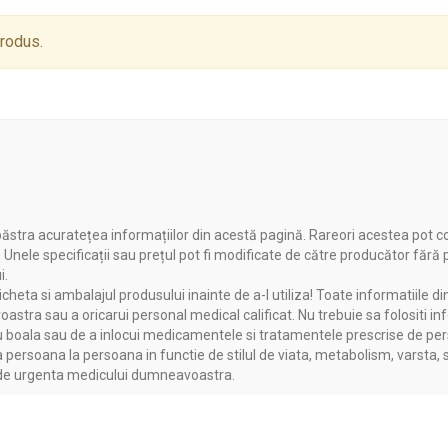
enite odata cu inaintarea in varsta, asa cum este degenerarea macu
tea vederii.
produs.
irca 100 de grame de porumb dulce este propice controlului greuta
sta in faptul ca cele din urma au mai multe calorii provenite din 
ăstra acuratețea informațiilor din acestă pagină. Rareori acestea pot c
. Unele specificații sau prețul pot fi modificate de către producător fără
i.
heta si ambalajul produsului inainte de a-l utiliza! Toate informatiile di
astra sau a oricarui personal medical calificat. Nu trebuie sa folositi in
boala sau de a inlocui medicamentele si tratamentele prescrise de persoa
a persoana la persoana in functie de stilul de viata, metabolism, varsta, 
a de urgenta medicului dumneavoastra.