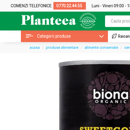
COMENZI TELEFONICE:
0770.22.44.55
Luni - Vineri 09:00 - 
Categorii produse
Raioan
acasa
produse alimentare
alimente conservate
cer