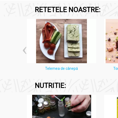
RETETELE NOASTRE:
i Lămâie
Telemea de cânepă
To
NUTRITIE: