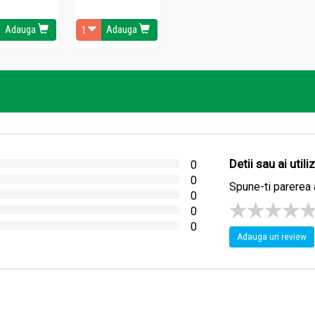
Adauga
Adauga
d folic, cunoscut si sub denumirea de vitamina B9. Medicii au de
ganism, un aminoacid care afecteaza sanatatea vaselor de sange. 
u bolii vasculare periferice. Studiile arata ca aportul zilnic sufici
Detii sau ai util
0
orumbul dulce si similara antioxidantului beta caroten, este tran
0
Spune-ti parerea 
de oamenii de stiinta chinezi a demonstrat ca exista o relatie inv
0
nar. Cu alte cuvinte, cu cat sunt consumate mai multe alimente-su
0
0
Adauga un review
in porumbul dulce ajuta la imbunatatirea functiilor cognitive si la
ntru productia de acetilcolina, un neurotransmitator esential pe
paritia bolii Alzheimer, se numara nivelul insuficient de acetilcolina 
ntul zeaxantina, pigmentul care da porumbului culoarea galbena