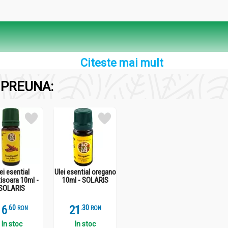
Citeste mai mult
le sunt certificate organic. Nu conține zahăr.
PREUNA:
 trebuiesc mutate în alt recipient și păstrate la frigider, dacă 
ei esential
Ulei esential oregano
isoara 10ml -
10ml - SOLARIS
SOLARIS
16
.
6
21
.
3
RON
RON
In stoc
In stoc