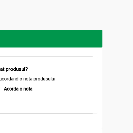
coperit ca un consum regulat al acestui
Odata ce sistemul vascular este atacat, apare
ent de acid folic reduce riscul declansarii
izat produsul?
sformata de organism in vitamina A, atunci
acordand o nota produsului
ers proportionala intre consumul de beta
rse de criptoxantina, cu atat descreste riscul
Acorda o nota
 mentinerea sanatatii celulelor cerebrale.
ntru intretinerea randamentului memoriei. De
in corp.
. Consumul acestui antioxidant are un efect