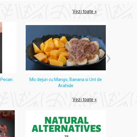
Vezi toate »
i Pecan.
Mic dejun cu Mango, Banana si Unt de
Tort
Arahide
Vezi toate »