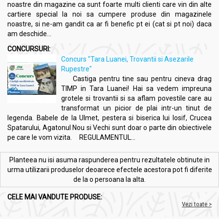
noastre din magazine ca sunt foarte multi clienti care vin din alte
cartiere special la noi sa cumpere produse din magazinele
noastre, si ne-am gandit ca ar fi benefic pt ei (cat si pt noi) daca
am deschide...
CONCURSURI:
Concurs "Tara Luanei, Trovantii si Asezarile
Rupestre"
Castiga pentru tine sau pentru cineva drag
TIMP in Tara Luanei! Hai sa vedem impreuna
grotele si trovantii si sa aflam povestile care au
transformat un picior de plai intr-un tinut de
legenda. Babele de la Ulmet, pestera si biserica lui Iosif, Crucea
Spatarului, Agatonul Nou si Vechi sunt doar o parte din obiectivele
pe care le vom vizita. REGULAMENTUL...
Planteea nu isi asuma raspunderea pentru rezultatele obtinute in
urma utilizarii produselor deoarece efectele acestora pot fi diferite
de la o persoana la alta.
CELE MAI VANDUTE PRODUSE:
Vezi toate >