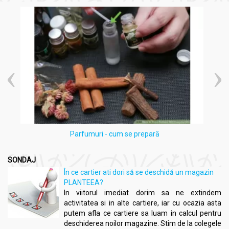
Precauții, atenționări și sfaturi:
Ciocolata neagra 52%cacao mango fara zahar fara gluten
75g - TORRAS
Acest produs conține maltitol, un îndulcitor care poate
avea un efect laxativ în cazul consumului excesiv.
Consumați cu moderație.
Poate conține urme de
: lapte, soia, nuci, susan.
Mod de consum:
Ciocolata neagra 52%cacao mango fara zahar fara gluten
75g - TORRAS
Parfumuri - cum se prepară
Savurați Ciocolata Neagră cu Mango Liofilizat de la
Chocolates Torras cu plăcere și moderație.
SONDAJ
Este o gustare delicioasă sau un desert sănătos.
În ce cartier ati dori să se deschidă un magazin
Bucurați-vă de aroma exotica a mango-ului și de
PLANTEEA?
intensitatea cacao-ului în fiecare mușcătură.
In viitorul imediat dorim sa ne extindem
activitatea si in alte cartiere, iar cu ocazia asta
putem afla ce cartiere sa luam in calcul pentru
deschiderea noilor magazine. Stim de la colegele