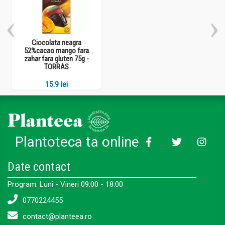
Ciocolata neagra
52%cacao mango fara
zahar fara gluten 75g -
TORRAS
15.9 lei
Plantoteca ta online
Date contact
Program: Luni - Vineri 09:00 - 18:00
0770224455
contact@planteea.ro