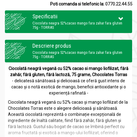
Poti comanda si telefonic la:
0770.22.44.55
Specificatii
Ciocolata neagra 52%cacao mango fara zahar fara gluten
75g - TORRAS
Descriere produs
Ciocolata neagra 52%cacao mango fara zahar fara gluten
75g - TORRAS
Ciocolată neagră vegană cu 52% cacao si mango liofilizat, fără
zahăr, fără gluten, fără lactoză, 75 grame, Chocolates Torras
- delicatesă sănătoasă și delicioasă ce oferă gust intens de
cacao și o notă exotică de mango, beneficii antioxidante și o
experiență rafinată -
Ciocolata neagră vegană cu 52% cacao și mango liofilizat de la
Chocolates Torras este o alegere delicioasă și sănătoasă.
Această ciocolată reprezintă o combinație excepțională de
ingrediente de înaltă calitate, fiind fără zahăr, fără gluten și
fără lactoză. Gustul său bogat de cacao se îmbină perfect cu
aroma fructată și exotică a mango-ului liofilizat, oferind o