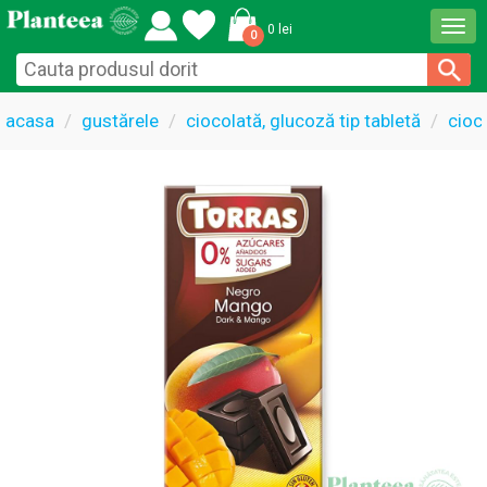
Togg
0 lei
0
navi
acasa
gustărele
ciocolată, glucoză tip tabletă
cioc