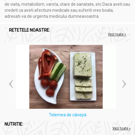
de viata, metabolism, varsta, stare de sanatate, etc Daca aveti sau
asupra funcției cognitive, inclusiv asupra memoriei și
credeti ca aveti afectiuni medicale sau suferiti vreo boala,
concentrării.
adresati-va de urgenta medicului dumneavoastra.
Stimularea stării de spirit
: Ciocolata neagră poate
stimula eliberarea de endorfine și serotonină în creier,
ceea ce poate avea un efect pozitiv asupra stării de
RETETELE NOASTRE:
Vezi toate »
spirit și poate contribui la reducerea stresului și
anxietății.
Controlul apetitului
: Consumul moderat de ciocolată
neagră poate ajuta la controlul poftei de mâncare și la
menținerea unei greutăți sănătoase.
Protecția pielii
: Unele cercetări sugerează că consumul
de cacao poate ajuta la protejarea pielii împotriva
efectelor negative ale expunerii la soare și poate
contribui la hidratarea și sănătatea pielii.
Aport de minerale
: Ciocolata neagră furnizează
minerale esențiale, cum ar fi fierul, magneziul și cuprul,
care sunt importante pentru sănătatea generală.
Scăderea riscului de diabet
: Consumul moderat de
ciocolată neagră poate ajuta la menținerea nivelului de
Telemea de cânepă
zahăr în sânge și poate reduce riscul de diabet de tip 2.
NUTRITIE:
Vezi toate »