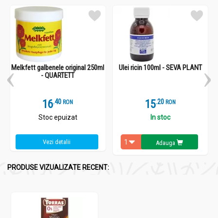
Melkfett galbenele original 250ml
Ulei ricin 100ml - SEVA PLANT
- QUARTETT
16
.
4
15
.
2
RON
RON
Stoc epuizat
In stoc
Vezi detalii
Adauga
PRODUSE VIZUALIZATE RECENT: