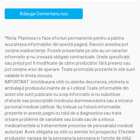
Grăsimi: 32g
- inclusiv acizi grași saturați: 19g
Adauga Comentariu nou
Carbohidrați: 49g
- din care zaharuri: 2g
Fibre: 10g
Proteine: 5g
*Nota: Planteea.ro face eforturi permanente pentru a păstra
Săruri: 0,07g
acuratețea informațiilor din acestă pagină. Rareori acestea pot
conține inadvertențe. Pozele prezentate pe site au un caracter
informativ și nu creează obligații contractuale. Unele specificații
Beneficii:
sau prețul pot fi modificate de către producător fără preaviz sau
Ciocolata neagra 52%cacao mango fara zahar fara gluten
pot conține erori de operare. Toate promoțiile prezente în site sunt
75g - TORRAS
valabile în limita stocului.
IMPORTANT: Intotdeauna cititi cu atentie descrierea, eticheta si
Antioxidanți
: Cacaoa din ciocolata neagră este bogată în
ambalajul produsului inainte de a-l utiliza! Toate informatiile din
antioxidanți, cum ar fi flavonoidele și polifenolii, care pot
acest site sunt publicate cu scop informativ si nu substituie
ajuta la protejarea celulelor împotriva daunelor
sfaturile sau prescriptiile medicului dumneavoastra sau a oricarui
provocate de radicalii liberi și la reducerea stresului
personal medical calificat. Nu trebuie sa folositi informatiile
oxidativ.
prezente in aceste pagini cu rolul de a diagnostica sau trata
Sănătatea inimii
: Consumul moderat de ciocolată
oricare probleme de sanatate sau boala sau de a inlocui
neagră poate contribui la îmbunătățirea sănătății inimii
medicamentele si tratamentele prescrise de persoanalul medical
prin reducerea tensiunii arteriale și a riscului de boli
autorizat. Aveti obligatia sa cititi cu atentie tot prospectul. Efectele
cardiovasculare.
produselor variaza de la persoana la persoana in functie de stilul
Sănătatea cerebrală
: Cacaoa poate avea efecte pozitive