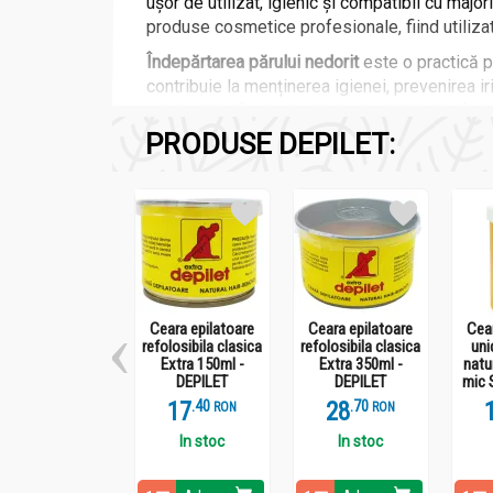
ușor de utilizat, igienic și compatibil cu maj
produse cosmetice profesionale, fiind utilizat 
Îndepărtarea părului nedorit
este o practică p
contribuie la menținerea igienei, prevenirea iri
a îndepărta firele de păr de la rădăcină, oferin
PRODUSE DEPILET:
Ceara de albine
este un ingredient natural util
Ceara epilatoare
Ceara epilatoare
Cear
refolosibila clasica
refolosibila clasica
uni
Extra 150ml -
Extra 350ml -
natu
DEPILET
DEPILET
mic 
17
.
4
28
.
7
RON
RON
In stoc
In stoc