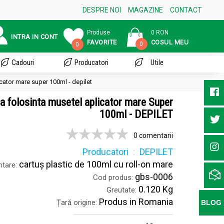
DESPRE NOI
MAGAZINE
CONTACT
Produse
0 RON
INTRA IN CONT
FAVORITE
COSUL MEU
0
0
Cadouri
Producatori
Utile
icator mare super 100ml - depilet
ca folosinta musetel aplicator mare Super
100ml - DEPILET
0 comentarii
Producatori
DEPILET
cartuș plastic de 100ml cu roll-on mare
tare:
gbs-0006
Cod produs:
0.120 Kg
Greutate:
Produs in Romania
Țară origine:
BLOG