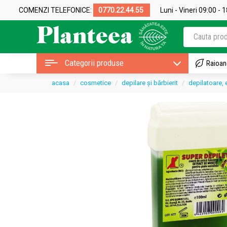
COMENZI TELEFONICE:
0770.22.44.55
Luni - Vineri 09:00 - 
Categorii produse
Raioan
acasa
cosmetice
depilare și bărbierit
depilatoare, 