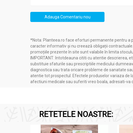
Adauga Comentariu nou
*Nota: Planteea.ro face eforturi permanente pentru a p
caracter informativ și nu creează obligații contractuale
promoțiile prezente în site sunt valabile în limita stoculu
IMPORTANT: Intotdeauna cititi cu atentie descrierea, etic
substituie sfaturile sau prescriptiile medicului dumneavo
diagnostica sau trata oricare probleme de sanatate sau 
Brandul Depilet
este recunoscut la nivel națio
atentie tot prospectul. Efectele produselor variaza de l
piele, inclusiv cea sensibilă. Compania conti
afectiuni medicale sau suferiti vreo boala, adresati-v
domeniu.
RETETELE NOASTRE:
Compozitie
Ceara epilatoare unica folosinta musetel aplicat