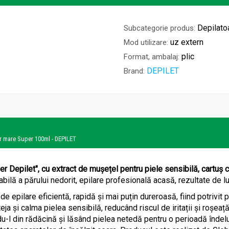
Depilato
Subcategorie produs:
uz extern
Mod utilizare:
plic
Format, ambalaj:
DEPILET
Brand:
or mare Super 100ml - DEPILET
er Depilet", cu extract de mușețel pentru piele sensibilă, cartuș
abilă a părului nedorit, epilare profesională acasă, rezultate de lu
e epilare eficientă, rapidă și mai puțin dureroasă, fiind potrivit 
a și calma pielea sensibilă, reducând riscul de iritații și roșeaț
u-l din rădăcină și lăsând pielea netedă pentru o perioadă îndelun