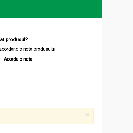
e piele. Prin prelucrare corectă, colofoniul
ntru proprietățile sale calmante,
a proceselor de vindecare. Extractul de
 pielii după proceduri cosmetice. Este folosit
tă.
izat produsul?
acordand o nota produsului
ăcină.
Acorda o nota
 cu efect de calmare și catifelare a pielii.
rodusă în România, devenind în timp liderul
×
e atât saloanelor cosmetice, cât și utilizării