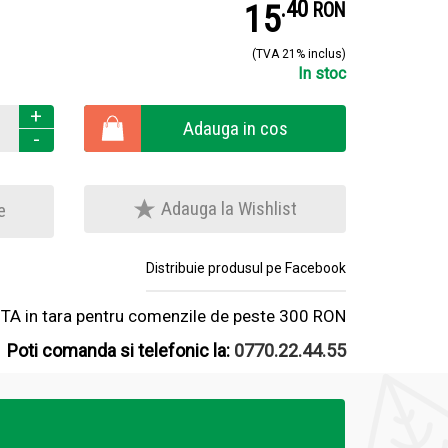
.
4
15
RON
(TVA 21% inclus)
In stoc
+
Adauga in cos
-
Adauga la Wishlist
e
Distribuie produsul pe Facebook
A in tara pentru comenzile de peste 300 RON
Poti comanda si telefonic la:
0770.22.44.55