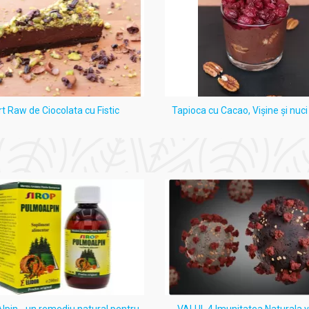
raffinum liquidum, Cera alba, Chamomilla recutita extract, Coconut
fină lichidă, Ceară de albine, Extract de mușețel, Ulei de cocos, Cl
rol).
i sintetici, parfumuri, conservanți agresivi, siliconi, ingrediente d
rt Raw de Ciocolata cu Fistic
Tapioca cu Cacao, Vişine şi nuc
or mare Super 100ml - DEPILET
a rădăcină, chiar și în zonele cu pilozitate mai groasă.
 cu epilarea clasică.
pin - un remediu natural pentru
VALUL 4 Imunitatea Naturala 