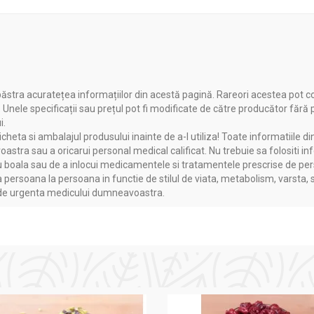
ăstra acuratețea informațiilor din acestă pagină. Rareori acestea pot c
. Unele specificații sau prețul pot fi modificate de către producător fără
i.
heta si ambalajul produsului inainte de a-l utiliza! Toate informatiile di
astra sau a oricarui personal medical calificat. Nu trebuie sa folositi in
boala sau de a inlocui medicamentele si tratamentele prescrise de persoa
nal pentru calitate constantă, formule îmbunătățite cu materii pri
a persoana la persoana in functie de stilul de viata, metabolism, varsta, 
nuă să inoveze și să ofere produse cu eficiență dovedită, susțin
a de urgenta medicului dumneavoastra.
or mare Super 100ml - DEPILET