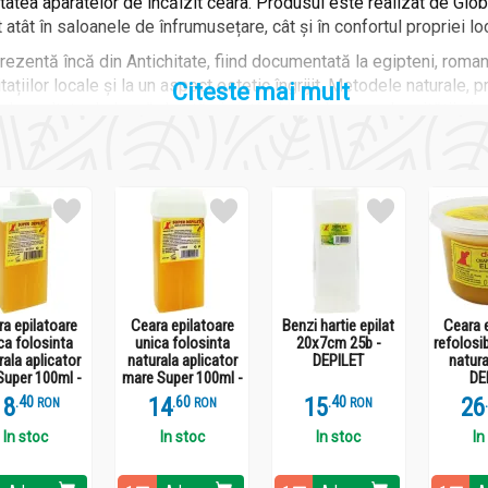
oritatea aparatelor de încălzit ceara. Produsul este realizat de Gl
atât în saloanele de înfrumusețare, cât și în confortul propriei lo
rezentă încă din Antichitate, fiind documentată la egipteni, roman
tațiilor locale și la un aspect estetic îngrijit. Metodele naturale,
Citeste mai mult
d rezultate de lungă durată și ajutând la reducerea densității și gr
izat de mii de ani în cosmetică și îngrijirea pielii datorită proprie
a epilatoare
Ceara epilatoare
Benzi hartie epilat
Ceara 
ca folosinta
unica folosinta
20x7cm 25b -
refolosib
rala aplicator
naturala aplicator
DEPILET
natura
Super 100ml -
mare Super 100ml -
DE
DEPILET
DEPILET
18
.
4
14
.
6
15
.
4
26
RON
RON
RON
In stoc
In stoc
In stoc
In