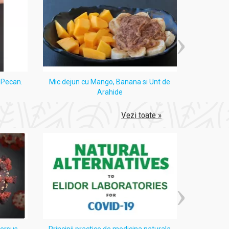
 oil, Chlorophyllin, Ascorbyl Palmitate,
orofilă naturală (colorant verde), Vitamina E
e origine animală.
i Pecan.
Mic dejun cu Mango, Banana si Unt de
Tort
Arahide
Vezi toate »
versus
Principii practice de medicina naturala
Despre 