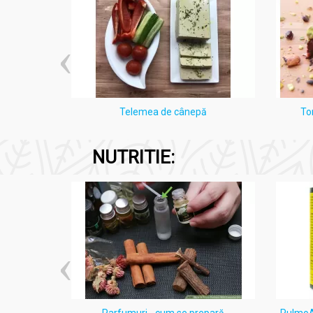
INCI
: Glyceryl rosinate, Colophonium, Pa
Tocopherol.
RO:
Gliceril rosinat, Rășină de pin, Para
(antioxidant), Vitamina E naturală (tocofe
Nu conține: p
arabeni, parafină solidă, coloranț
i Lămâie
Telemea de cânepă
To
Produs 100% românesc
NUTRITIE:
Beneficii:
Ceara epilatoare unica folosinta musetel aplicat
Îndepărtează eficient părul nedorit de l
Reduce disconfortul și roșeața asociate
ten acneic
Parfumuri - cum se prepară
PulmoAl