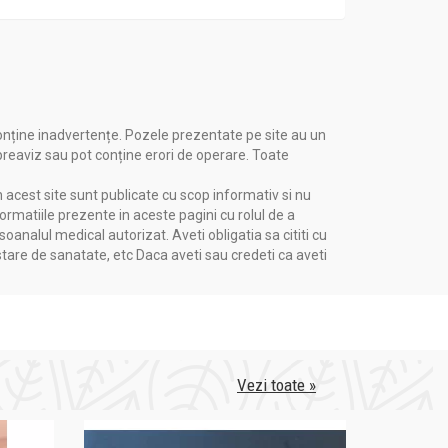
onține inadvertențe. Pozele prezentate pe site au un
 preaviz sau pot conține erori de operare. Toate
n acest site sunt publicate cu scop informativ si nu
formatiile prezente in aceste pagini cu rolul de a
nalul medical autorizat. Aveti obligatia sa cititi cu
me de top și respect pentru toate tipurile de
stare de sanatate, etc Daca aveti sau credeti ca aveti
ute de experiența de peste 30 de ani în
Vezi toate »