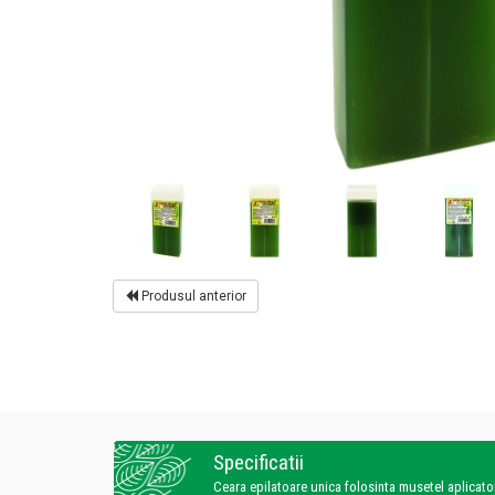
Produsul anterior
Specificatii
Ceara epilatoare unica folosinta musetel aplicat