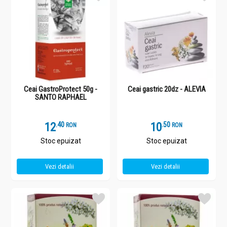
Ceai GastroProtect 50g -
Ceai gastric 20dz - ALEVIA
SANTO RAPHAEL
12
.
4
10
.
5
RON
RON
Stoc epuizat
Stoc epuizat
Vezi detalii
Vezi detalii