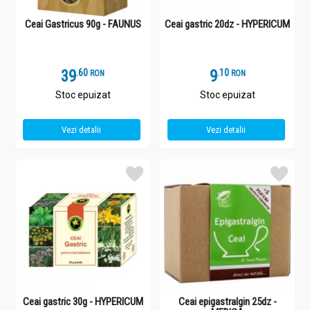
Ceai Gastricus 90g - FAUNUS
Ceai gastric 20dz - HYPERICUM
39
.
6
9
.
1
RON
RON
Stoc epuizat
Stoc epuizat
Vezi detalii
Vezi detalii
Ceai gastric 30g - HYPERICUM
Ceai epigastralgin 25dz -