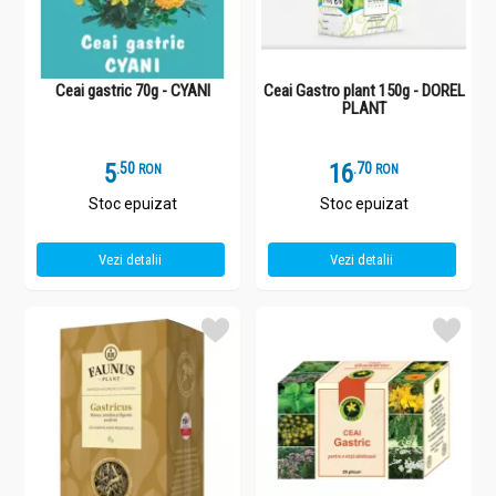
Ceai gastric 70g - CYANI
Ceai Gastro plant 150g - DOREL
PLANT
5
.
5
16
.
7
RON
RON
Stoc epuizat
Stoc epuizat
Vezi detalii
Vezi detalii