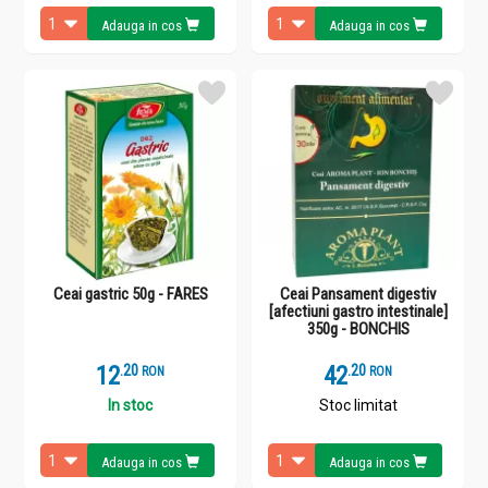
Adauga in cos
Adauga in cos
Ceai gastric 50g - FARES
Ceai Pansament digestiv
[afectiuni gastro intestinale]
350g - BONCHIS
12
.
2
42
.
2
RON
RON
In stoc
Stoc limitat
Adauga in cos
Adauga in cos