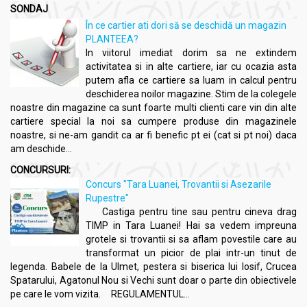
SONDAJ
În ce cartier ati dori să se deschidă un magazin
PLANTEEA?
In viitorul imediat dorim sa ne extindem
activitatea si in alte cartiere, iar cu ocazia asta
putem afla ce cartiere sa luam in calcul pentru
deschiderea noilor magazine. Stim de la colegele
noastre din magazine ca sunt foarte multi clienti care vin din alte
cartiere special la noi sa cumpere produse din magazinele
noastre, si ne-am gandit ca ar fi benefic pt ei (cat si pt noi) daca
am deschide...
CONCURSURI:
Concurs "Tara Luanei, Trovantii si Asezarile
Rupestre"
Castiga pentru tine sau pentru cineva drag
TIMP in Tara Luanei! Hai sa vedem impreuna
grotele si trovantii si sa aflam povestile care au
transformat un picior de plai intr-un tinut de
legenda. Babele de la Ulmet, pestera si biserica lui Iosif, Crucea
Spatarului, Agatonul Nou si Vechi sunt doar o parte din obiectivele
pe care le vom vizita. REGULAMENTUL...