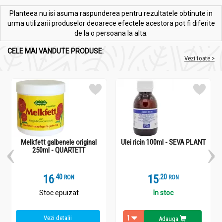
Planteea nu isi asuma raspunderea pentru rezultatele obtinute in
urma utilizarii produselor deoarece efectele acestora pot fi diferite
de la o persoana la alta.
CELE MAI VANDUTE PRODUSE:
Vezi toate >
Melkfett galbenele original
Ulei ricin 100ml - SEVA PLANT
250ml - QUARTETT
16
.
4
15
.
2
RON
RON
Stoc epuizat
In stoc
Vezi detalii
Adauga