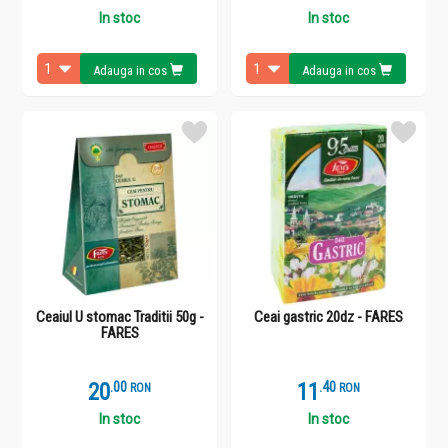
In stoc
In stoc
Adauga in cos
Adauga in cos
Ceaiul U stomac Traditii 50g -
Ceai gastric 20dz - FARES
FARES
20
.
0
11
.
4
RON
RON
In stoc
In stoc