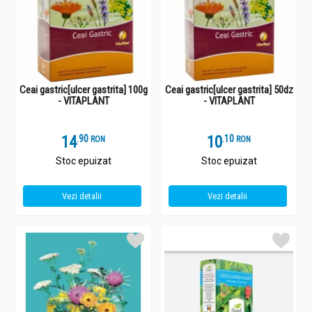
Ceai gastric[ulcer gastrita] 100g
Ceai gastric[ulcer gastrita] 50dz
- VITAPLANT
- VITAPLANT
14
.
9
10
.
1
RON
RON
Stoc epuizat
Stoc epuizat
Vezi detalii
Vezi detalii