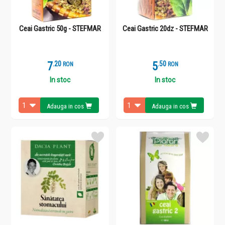
Ceai Gastric 50g - STEFMAR
Ceai Gastric 20dz - STEFMAR
7
.
2
5
.
5
RON
RON
In stoc
In stoc
Adauga in cos
Adauga in cos