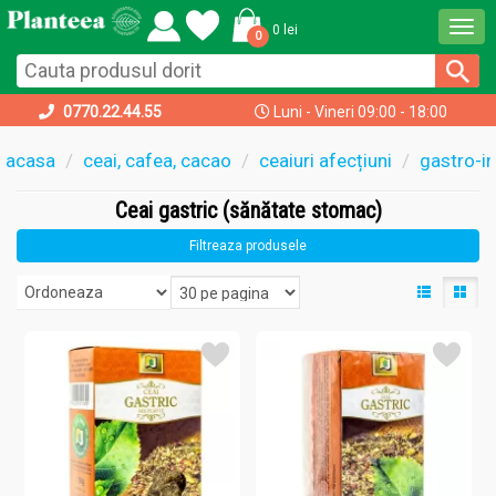
Togg
0 lei
0
navi
0770.22.44.55
Luni - Vineri 09:00 - 18:00
acasa
ceai, cafea, cacao
ceaiuri afecțiuni
gastro-in
Ceai gastric (sănătate stomac)
Filtreaza produsele