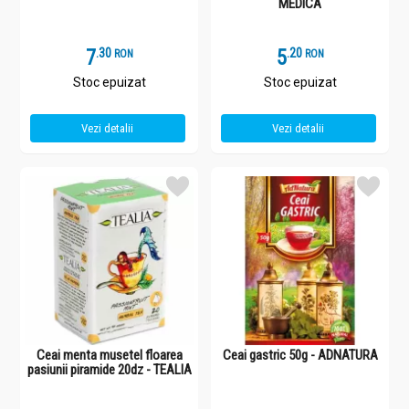
MEDICA
7
.
3
5
.
2
RON
RON
Stoc epuizat
Stoc epuizat
Vezi detalii
Vezi detalii
Ceai menta musetel floarea
Ceai gastric 50g - ADNATURA
pasiunii piramide 20dz - TEALIA