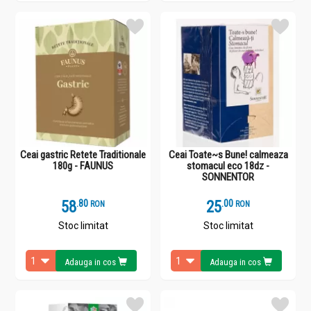
Ceai gastric Retete Traditionale
Ceai Toate~s Bune! calmeaza
180g - FAUNUS
stomacul eco 18dz -
SONNENTOR
58
.
8
25
.
0
RON
RON
Stoc limitat
Stoc limitat
Adauga in cos
Adauga in cos