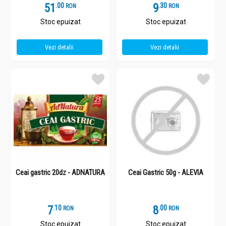
51
.
0
9
.
3
RON
RON
Stoc epuizat
Stoc epuizat
Vezi detalii
Vezi detalii
Ceai gastric 20dz - ADNATURA
Ceai Gastric 50g - ALEVIA
7
.
1
8
.
0
RON
RON
Stoc epuizat
Stoc epuizat