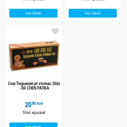
Vezi detalii
Vezi detalii
Ceai Tieguanyin pt stomac 20dz
- DR CHEN PATIKA
20
.
8
RON
Stoc epuizat
Vezi detalii