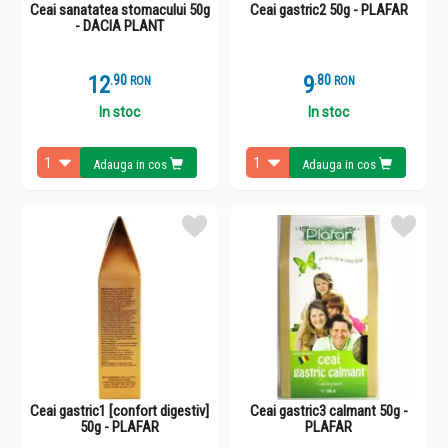
Ceai sanatatea stomacului 50g
Ceai gastric2 50g - PLAFAR
- DACIA PLANT
12
.
9
9
.
8
RON
RON
In stoc
In stoc
Adauga in cos
Adauga in cos
Ceai gastric1 [confort digestiv]
Ceai gastric3 calmant 50g -
50g - PLAFAR
PLAFAR