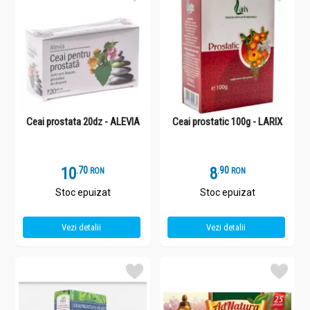
Ceai prostata 20dz - ALEVIA
Ceai prostatic 100g - LARIX
10
.
7
8
.
9
RON
RON
Stoc epuizat
Stoc epuizat
Vezi detalii
Vezi detalii