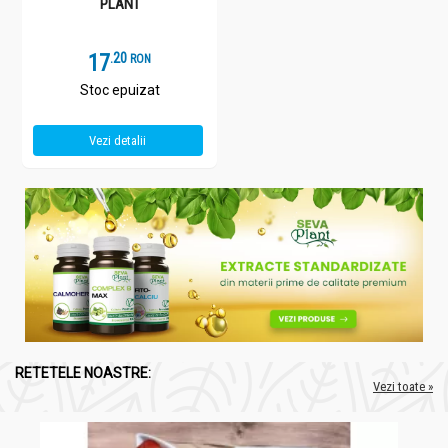
PLANT
17
.
2
RON
Stoc epuizat
Vezi detalii
RETETELE NOASTRE:
Vezi toate »