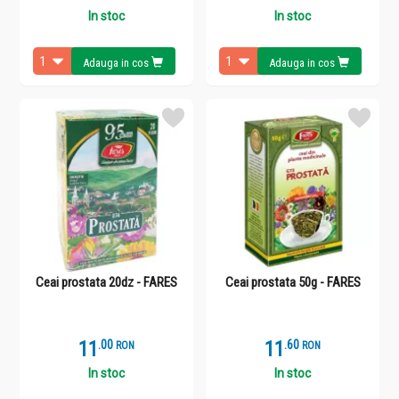
In stoc
In stoc
Adauga in cos
Adauga in cos
Ceai prostata 20dz - FARES
Ceai prostata 50g - FARES
11
.
0
11
.
6
RON
RON
In stoc
In stoc