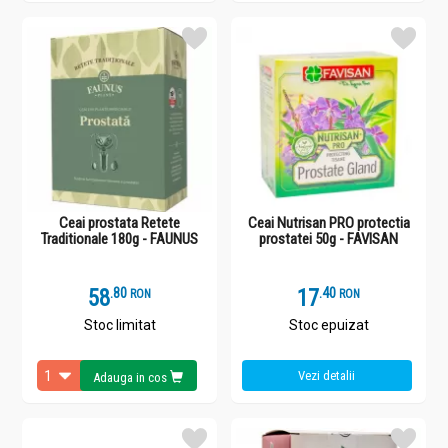
Ceai prostata Retete
Ceai Nutrisan PRO protectia
Traditionale 180g - FAUNUS
prostatei 50g - FAVISAN
58
.
8
17
.
4
RON
RON
Stoc limitat
Stoc epuizat
Vezi detalii
Adauga in cos