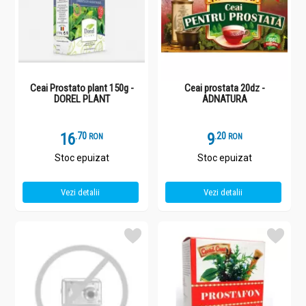
Ceai Prostato plant 150g -
Ceai prostata 20dz -
DOREL PLANT
ADNATURA
16
.
7
9
.
2
RON
RON
Stoc epuizat
Stoc epuizat
Vezi detalii
Vezi detalii