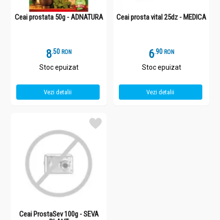
Ceai prostata 50g - ADNATURA
Ceai prosta vital 25dz - MEDICA
8
.
5
6
.
9
RON
RON
Stoc epuizat
Stoc epuizat
Vezi detalii
Vezi detalii
Ceai ProstaSev 100g - SEVA