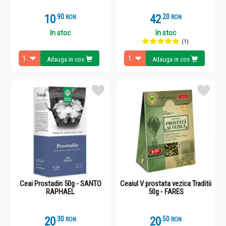
10
.
9
42
.
2
RON
RON
In stoc
In stoc
(1)
Adauga in cos
Adauga in cos
Ceai Prostadin 50g - SANTO
Ceaiul V prostata vezica Traditii
RAPHAEL
50g - FARES
20
.
3
20
.
5
RON
RON