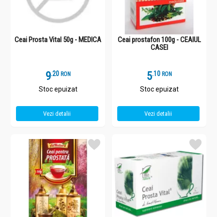
Ceai Prosta Vital 50g - MEDICA
Ceai prostafon 100g - CEAIUL
CASEI
9
.
2
5
.
1
RON
RON
Stoc epuizat
Stoc epuizat
Vezi detalii
Vezi detalii