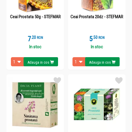
Ceai Prostata 50g - STEFMAR
Ceai Prostata 20dz - STEFMAR
7
.
2
5
.
5
RON
RON
In stoc
In stoc
Adauga in cos
Adauga in cos