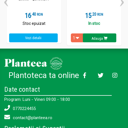
16
.
4
15
.
2
RON
RON
Stoc epuizat
In stoc
Vezi detalii
Adauga
Plantoteca ta online
Date contact
Program: Luni - Vineri 09:00 - 18:00
0770224455
contact@planteea.ro