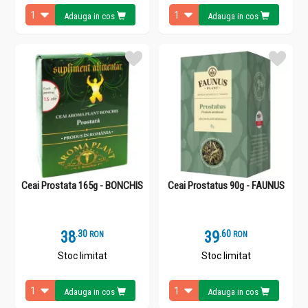
Adauga in cos
Adauga in cos
Ceai Prostata 165g - BONCHIS
Ceai Prostatus 90g - FAUNUS
38
.
3
39
.
6
RON
RON
Stoc limitat
Stoc limitat
Adauga in cos
Adauga in cos