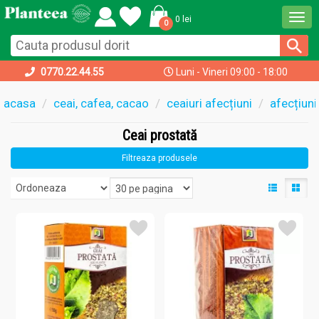
Togg
0 lei
0
navi
0770.22.44.55
Luni - Vineri 09:00 - 18:00
acasa
ceai, cafea, cacao
ceaiuri afecțiuni
afecțiuni
Ceai prostată
Filtreaza produsele