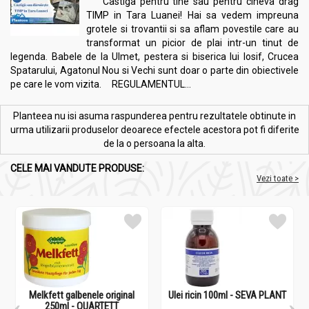
Castiga pentru tine sau pentru cineva drag
TIMP in Tara Luanei! Hai sa vedem impreuna
grotele si trovantii si sa aflam povestile care au
transformat un picior de plai intr-un tinut de
legenda. Babele de la Ulmet, pestera si biserica lui Iosif, Crucea
Spatarului, Agatonul Nou si Vechi sunt doar o parte din obiectivele
pe care le vom vizita. REGULAMENTUL...
Planteea nu isi asuma raspunderea pentru rezultatele obtinute in
urma utilizarii produselor deoarece efectele acestora pot fi diferite
de la o persoana la alta.
CELE MAI VANDUTE PRODUSE:
Vezi toate >
Melkfett galbenele original
Ulei ricin 100ml - SEVA PLANT
250ml - QUARTETT