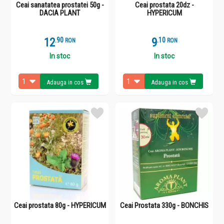
Ceai sanatatea prostatei 50g -
Ceai prostata 20dz -
DACIA PLANT
HYPERICUM
12
.
9
9
.
1
RON
RON
In stoc
In stoc
Adauga in cos
Adauga in cos
Ceai prostata 80g - HYPERICUM
Ceai Prostata 330g - BONCHIS