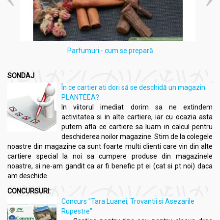
Parfumuri - cum se prepară
SONDAJ
În ce cartier ati dori să se deschidă un magazin
PLANTEEA?
In viitorul imediat dorim sa ne extindem
activitatea si in alte cartiere, iar cu ocazia asta
putem afla ce cartiere sa luam in calcul pentru
deschiderea noilor magazine. Stim de la colegele
noastre din magazine ca sunt foarte multi clienti care vin din alte
cartiere special la noi sa cumpere produse din magazinele
noastre, si ne-am gandit ca ar fi benefic pt ei (cat si pt noi) daca
am deschide...
CONCURSURI:
Concurs "Tara Luanei, Trovantii si Asezarile
Rupestre"