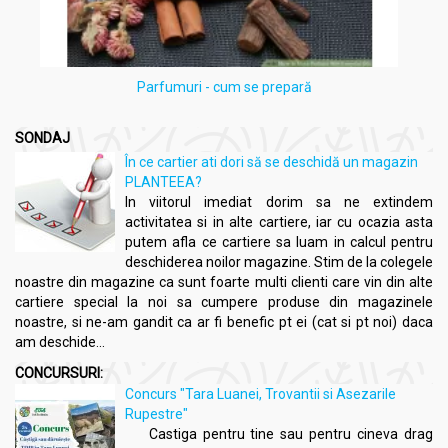
Parfumuri - cum se prepară
SONDAJ
În ce cartier ati dori să se deschidă un magazin
PLANTEEA?
In viitorul imediat dorim sa ne extindem
activitatea si in alte cartiere, iar cu ocazia asta
putem afla ce cartiere sa luam in calcul pentru
deschiderea noilor magazine. Stim de la colegele
noastre din magazine ca sunt foarte multi clienti care vin din alte
cartiere special la noi sa cumpere produse din magazinele
noastre, si ne-am gandit ca ar fi benefic pt ei (cat si pt noi) daca
am deschide...
CONCURSURI:
Concurs "Tara Luanei, Trovantii si Asezarile
Rupestre"
Castiga pentru tine sau pentru cineva drag