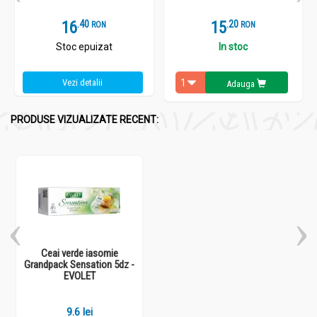
16
.
4
15
.
2
RON
RON
Stoc epuizat
In stoc
Vezi detalii
Adauga
PRODUSE VIZUALIZATE RECENT:
Ceai verde iasomie
Grandpack Sensation 5dz -
EVOLET
9.6 lei