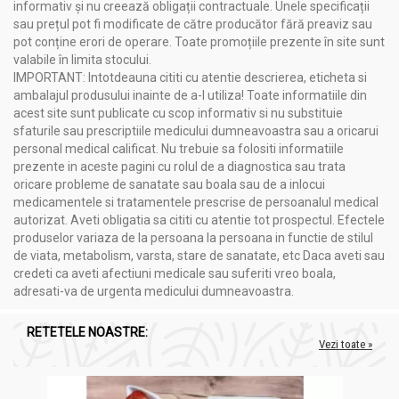
informativ și nu creează obligații contractuale. Unele specificații
sau prețul pot fi modificate de către producător fără preaviz sau
pot conține erori de operare. Toate promoțiile prezente în site sunt
valabile în limita stocului.
IMPORTANT: Intotdeauna cititi cu atentie descrierea, eticheta si
ambalajul produsului inainte de a-l utiliza! Toate informatiile din
acest site sunt publicate cu scop informativ si nu substituie
sfaturile sau prescriptiile medicului dumneavoastra sau a oricarui
personal medical calificat. Nu trebuie sa folositi informatiile
prezente in aceste pagini cu rolul de a diagnostica sau trata
oricare probleme de sanatate sau boala sau de a inlocui
medicamentele si tratamentele prescrise de persoanalul medical
autorizat. Aveti obligatia sa cititi cu atentie tot prospectul. Efectele
produselor variaza de la persoana la persoana in functie de stilul
de viata, metabolism, varsta, stare de sanatate, etc Daca aveti sau
credeti ca aveti afectiuni medicale sau suferiti vreo boala,
adresati-va de urgenta medicului dumneavoastra.
RETETELE NOASTRE:
Vezi toate »