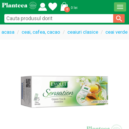
Togg
0 lei
0
navi
acasa
ceai, cafea, cacao
ceaiuri clasice
ceai verde