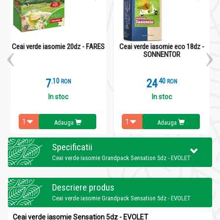
Ceai verde iasomie 20dz - FARES
Ceai verde iasomie eco 18dz -
SONNENTOR
7
.
1
24
.
4
RON
RON
In stoc
In stoc
Adauga
Adauga
Specificatii
Ceai verde iasomie Grandpack Sensation 5dz - EVOLET
Descriere produs
Ceai verde iasomie Grandpack Sensation 5dz - EVOLET
Ceai verde iasomie Sensation 5dz - EVOLET