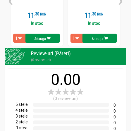
Ceai verde iasomie Grandpack Sensation 5dz - EVOLET
11
.
3
11
.
3
Pentru rezultate optime se recomanda infuzia unui plic de ceai
RON
RON
in 150 ml apa timp de 5 minute.
In stoc
In stoc
Adauga
Adauga
Review-uri (Păreri)
(0 review-uri)
0.00
(0 review-uri)
5 stele
0
4 stele
0
3 stele
0
2 stele
0
1 stea
0