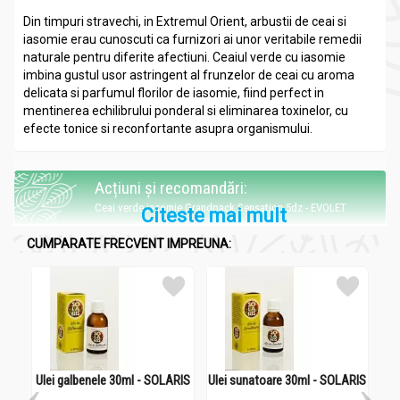
Din timpuri stravechi, in Extremul Orient, arbustii de ceai si
iasomie erau cunoscuti ca furnizori ai unor veritabile remedii
naturale pentru diferite afectiuni. Ceaiul verde cu iasomie
imbina gustul usor astringent al frunzelor de ceai cu aroma
delicata si parfumul florilor de iasomie, fiind perfect in
mentinerea echilibrului ponderal si eliminarea toxinelor, cu
efecte tonice si reconfortante asupra organismului.
Acțiuni și recomandări:
Ceai verde iasomie Grandpack Sensation 5dz - EVOLET
Citeste mai mult
Vitaminizanta, reconfortanta, antioxidanta, aduce o contributie
CUMPARATE FRECVENT IMPREUNA:
naturala si eficace la mentinerea echilibrului ponderal si la
eliminarea toxinelor, favorizand tranzitul intestinal si digestiv,
imbunatateste circulatia periferica, reduce starile de oboseala;
relaxanta si calmanta. Ceaiul verde cu iasomie poate inlocui
cafeaua, avand un gust suav.
Ulei galbenele 30ml - SOLARIS
Ulei sunatoare 30ml - SOLARIS
Mod de preparare: