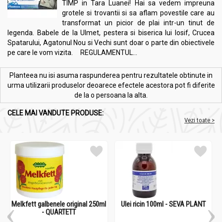
TIMP in Tara Luanei! Hai sa vedem impreuna
grotele si trovantii si sa aflam povestile care au
transformat un picior de plai intr-un tinut de
legenda. Babele de la Ulmet, pestera si biserica lui Iosif, Crucea
Spatarului, Agatonul Nou si Vechi sunt doar o parte din obiectivele
pe care le vom vizita. REGULAMENTUL...
Planteea nu isi asuma raspunderea pentru rezultatele obtinute in
urma utilizarii produselor deoarece efectele acestora pot fi diferite
de la o persoana la alta.
CELE MAI VANDUTE PRODUSE:
Vezi toate >
Melkfett galbenele original 250ml
Ulei ricin 100ml - SEVA PLANT
- QUARTETT