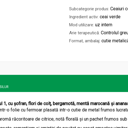
Ceaiuri
Subcategorie produs:
ceai verde
Ingredient activ:
uz intern
Mod utilizare:
Controlul greu
Arie terapeutică:
cutie metalic
Format, ambalaj:
ASILUR
 1, cu șofran, flori de colț, bergamotă, mentă marocană și ananas
ntr-o folie cu fermoar plasată intr-o cutie de metal frumos lucrata
aromă răcoritoare de citrice, notă florală și un pachet frumos sub