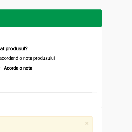
izat produsul?
acordand o nota produsului
Acorda o nota
a cea mai înaltă a lăstarilor.
×