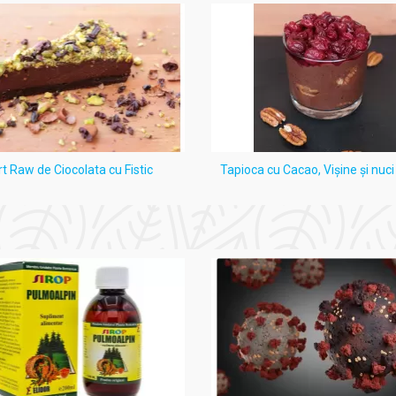
te ajuta corpul nostru să ardă mai multe calorii, mai repede, moti
ece crește rata metabolică în repaus și crește rata de arsură a c
polifenoli de catechină care generează termogeneză (rata la care s
potriva cancerului la om.
rt Raw de Ciocolata cu Fistic
Tapioca cu Cacao, Vişine şi nuc
 liberi care dăunează organismului.
atic, esofagian și de stomac s-au dovedit a fi mai scăzute în rân
venire sau întârziere a diabetului uman și a complicațiilor care de
inhibat cataracta diabetică. Ceaiul are, de asemenea, un efect de
 insulină de până la 15 ori și poate fi negru, verde sau oolong.
eai verde pot reduce cantitatea de glucoză care trece prin intest
e zahăr din sânge atunci când ceaiul este luat împreună cu mesele.
uă sau mai multe cești de ceai pe zi poate reduce riscul de acc
rde, este de până la 100 de ori mai puternică decât medicamentel