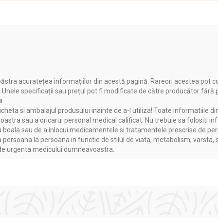
ASILUR
ăstra acuratețea informațiilor din acestă pagină. Rareori acestea pot c
. Unele specificații sau prețul pot fi modificate de către producător fără
bacteriene;
i.
igestiv si excretor
heta si ambalajul produsului inainte de a-l utiliza! Toate informatiile di
astra sau a oricarui personal medical calificat. Nu trebuie sa folositi in
boala sau de a inlocui medicamentele si tratamentele prescrise de persoa
tarea de sănătate a celulelor delicate mucoasa vaselor de sânge 
a persoana la persoana in functie de stilul de viata, metabolism, varsta, 
a de urgenta medicului dumneavoastra.
uncția celulelor endoteliale.
ermen scurt și lung ale funcției endoteliale.
 flavonoide, pot ajuta la protejarea inimii.
anți, care ajuta la menținerea nivelului de colesterol in sange.
n timp ce crește metabolismul, împiedicând în mod eficient să câș