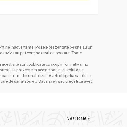
onține inadvertențe. Pozele prezentate pe site au un
 preaviz sau pot conține erori de operare. Toate
n acest site sunt publicate cu scop informativ si nu
formatiile prezente in aceste pagini cu rolul de a
nalul medical autorizat. Aveti obligatia sa cititi cu
si ajuta la reducerea riscului de o boala de
stare de sanatate, etc Daca aveti sau credeti ca aveti
Vezi toate »
tigi greutate.