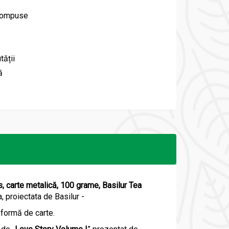
 compuse
tății
ă
, carte metalică, 100 grame, Basilur Tea
, proiectata de Basilur -
 formă de carte.