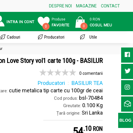
DESPRE NOI
MAGAZINE
CONTACT
Produse
0 RON
INTRA IN CONT
FAVORITE
COSUL MEU
0
0
Cadouri
Producatori
Utile
ur
lon Love Story vol1 carte 100g - BASILUR
0 comentarii
Producatori
BASILUR TEA
cutie metalica tip carte cu 100gr de ceai
are:
bsl-70484
Cod produs:
0.100 Kg
Greutate:
Sri Lanka
Țară origine:
BLOG
.
1
54
RON