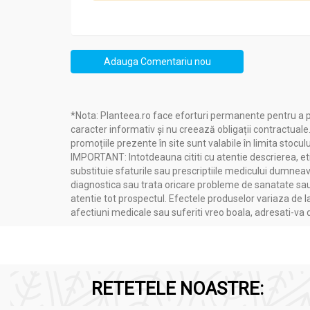
Acțiuni și Beneficii:
Ceai verde ceylon Love Story vol1 carte 100g - B
Adauga Comentariu nou
Beneficii:
- ajuta la lupta impotriva agentilor mutageni;
- întârzie îmbătrânirea;
*Nota: Planteea.ro face eforturi permanente pentru a p
- ajuta la lupta impotriva tensiunii arteriale;
caracter informativ și nu creează obligații contractuale
- ajuta la lupta impotriva infectiilor virale si 
promoțiile prezente în site sunt valabile în limita stoculu
- ajuta la imbunatatirea functiilor sistemului d
IMPORTANT: Intotdeauna cititi cu atentie descrierea, etic
substituie sfaturile sau prescriptiile medicului dumneavo
Ceaiul reduce bolile cardiace
diagnostica sau trata oricare probleme de sanatate sau 
Consumul de ceai verde îmbunătățește rapid s
atentie tot prospectul. Efectele produselor variaza de l
inima.
afectiuni medicale sau suferiti vreo boala, adresati-v
În mod specific, ceaiul verde îmbunătățește f
Ceaiul negru este legat de îmbunătățirile pe t
Antioxidanții puternici din ceaiul verde, numiți
Ceaiul este cunoscut ca fiind bogat in antioxid
RETETELE NOASTRE:
Pierderea in greutate cu ceaiul
Ceaiul poate arde grăsimile în mod natural, î