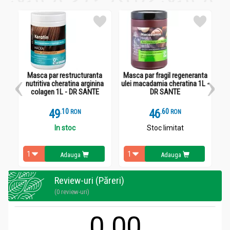
Masca par restructuranta
Masca par fragil regeneranta
nutritiva cheratina arginina
ulei macadamia cheratina 1L -
colagen 1L - DR SANTE
DR SANTE
49
.
1
46
.
6
RON
RON
In stoc
Stoc limitat
Adauga
Adauga
Review-uri (Păreri)
(0 review-uri)
0.00