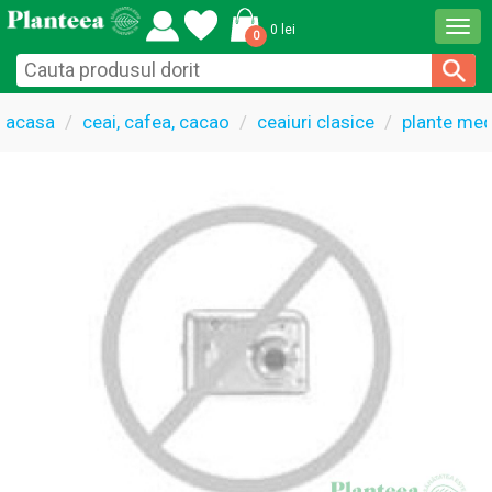
Togg
0 lei
0
navi
acasa
ceai, cafea, cacao
ceaiuri clasice
plante med