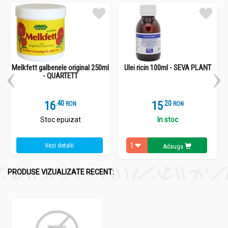
Melkfett galbenele original 250ml
Ulei ricin 100ml - SEVA PLANT
- QUARTETT
16
.
4
15
.
2
RON
RON
Stoc epuizat
In stoc
Vezi detalii
Adauga
PRODUSE VIZUALIZATE RECENT: