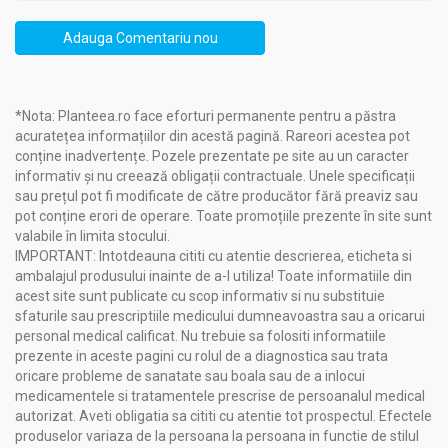
Adauga Comentariu nou
*Nota: Planteea.ro face eforturi permanente pentru a păstra
acuratețea informațiilor din acestă pagină. Rareori acestea pot
conține inadvertențe. Pozele prezentate pe site au un caracter
informativ și nu creează obligații contractuale. Unele specificații
sau prețul pot fi modificate de către producător fără preaviz sau
pot conține erori de operare. Toate promoțiile prezente în site sunt
valabile în limita stocului.
IMPORTANT: Intotdeauna cititi cu atentie descrierea, eticheta si
ambalajul produsului inainte de a-l utiliza! Toate informatiile din
acest site sunt publicate cu scop informativ si nu substituie
sfaturile sau prescriptiile medicului dumneavoastra sau a oricarui
personal medical calificat. Nu trebuie sa folositi informatiile
prezente in aceste pagini cu rolul de a diagnostica sau trata
oricare probleme de sanatate sau boala sau de a inlocui
medicamentele si tratamentele prescrise de persoanalul medical
autorizat. Aveti obligatia sa cititi cu atentie tot prospectul. Efectele
produselor variaza de la persoana la persoana in functie de stilul