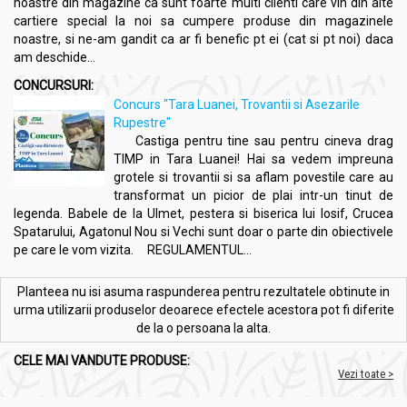
noastre din magazine ca sunt foarte multi clienti care vin din alte
cartiere special la noi sa cumpere produse din magazinele
noastre, si ne-am gandit ca ar fi benefic pt ei (cat si pt noi) daca
am deschide...
CONCURSURI:
Concurs "Tara Luanei, Trovantii si Asezarile
Rupestre"
Castiga pentru tine sau pentru cineva drag
TIMP in Tara Luanei! Hai sa vedem impreuna
grotele si trovantii si sa aflam povestile care au
transformat un picior de plai intr-un tinut de
legenda. Babele de la Ulmet, pestera si biserica lui Iosif, Crucea
Spatarului, Agatonul Nou si Vechi sunt doar o parte din obiectivele
pe care le vom vizita. REGULAMENTUL...
Planteea nu isi asuma raspunderea pentru rezultatele obtinute in
urma utilizarii produselor deoarece efectele acestora pot fi diferite
de la o persoana la alta.
CELE MAI VANDUTE PRODUSE:
Vezi toate >