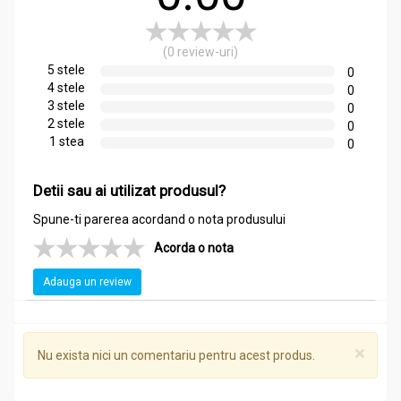
(0 review-uri)
5 stele
0
4 stele
0
3 stele
0
2 stele
0
1 stea
0
Detii sau ai utilizat produsul?
Spune-ti parerea acordand o nota produsului
Acorda o nota
Adauga un review
×
Nu exista nici un comentariu pentru acest produs.