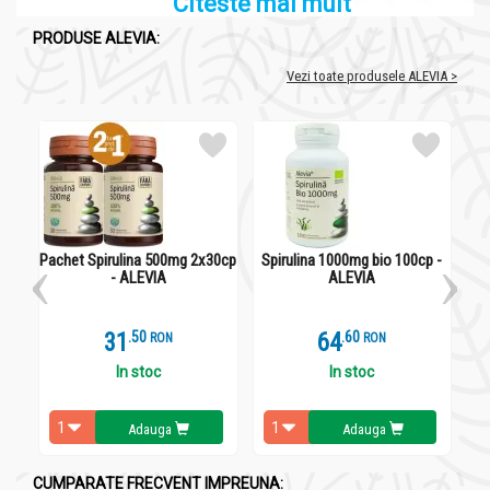
Citeste mai mult
PRODUSE ALEVIA:
Vezi toate produsele ALEVIA >
Pachet Spirulina 500mg 2x30cp
Spirulina 1000mg bio 100cp -
C
- ALEVIA
ALEVIA
31
.
5
64
.
6
RON
RON
In stoc
In stoc
Adauga
Adauga
CUMPARATE FRECVENT IMPREUNA: